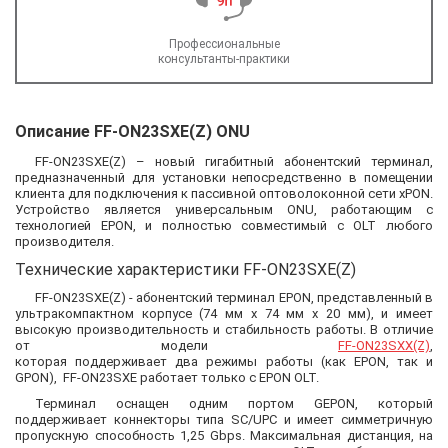
Профессиональные
консультанты-практики
Описание FF-ON23SXE(Z) ONU
FF-ON23SXE(Z) – новый гигабитный абонентский терминал,
предназначенный для установки непосредственно в помещении
клиента для подключения к пассивной оптоволоконной сети xPON.
Устройство является универсальным ONU, работающим с
технологией EPON, и полностью совместимый с OLT любого
производителя.
Технические характеристики FF-ON23SXE(Z)
FF-ON23SXE(Z) - абонентский терминал EPON, представленный в
ультракомпактном корпусе (74 мм х 74 мм х 20 мм), и имеет
высокую производительность и стабильность работы. В отличие
от модели
FF-ON23SXX(Z)
,
которая поддерживает два режимы работы (как EPON, так и
GPON), FF-ON23SXE работает только с EPON OLT.
Терминал оснащен одним портом GEPON, который
поддерживает коннекторы типа SC/UPC и имеет симметричную
пропускную способность 1,25 Gbps. Максимальная дистанция, на