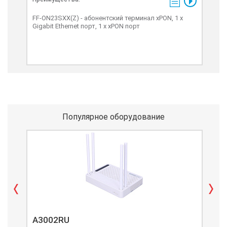
FF-ON23SXX(Z) - абонентский терминал xPON, 1 x
Gigabit Ethernet порт, 1 x xPON порт
Популярное оборудование
A3002RU
A3