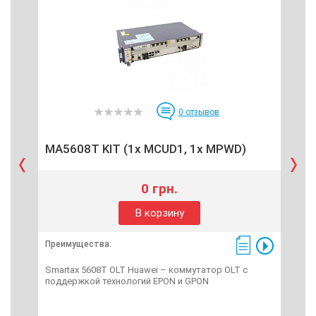
0
отзывов
MA5608T KIT (1x MCUD1, 1x MPWD)
P3
0 грн.
В корзину
Преимущества:
Пре
Smartax 5608T OLT Huawei – коммутатор OLT с
GEP
поддержкой технологий EPON и GPON
терм
Мбит
с + 