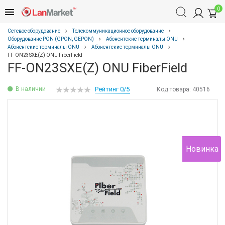
0
Сетевое оборудование
Телекоммуникационное оборудование
Оборудование PON (GPON, GEPON)
Абонентские терминалы ONU
Абонентские терминалы ONU
Абонентские терминалы ONU
FF-ON23SXE(Z) ONU FiberField
FF-ON23SXE(Z) ONU FiberField
В наличии
Рейтинг 0/5
Код товара:
40516
Новинка