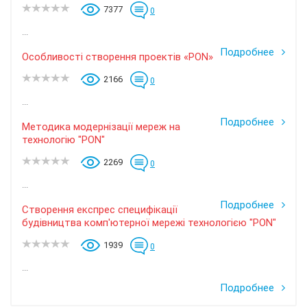
7377
0
...
Подробнее
Особливості створення проектів «PON»
2166
0
...
Подробнее
Методика модернізації мереж на
технологію "PON"
2269
0
...
Подробнее
Створення експрес специфікації
будівництва комп'ютерної мережі технологією "PON"
1939
0
...
Подробнее