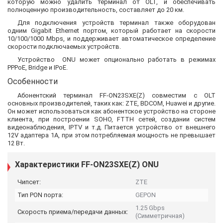
которую можно удалить терминал от OLT, и обеспечивать
полноценную производительность, составляет до 20 км.
Для подключения устройств терминал также оборудован
одним Gigabit Ethernet портом, который работает на скорости
10/100/1000 Mbps, и поддерживает автоматическое определение
скорости подключаемых устройств.
Устройство ONU может опционально работать в режимах
PPPoE, Bridge и IPoE.
Особенности
Абонентский терминал FF-ON23SXE(Z) совместим с OLT
основных производителей, таких как: ZTE, BDCOM, Huawei и другие.
Он может использоваться как абонентское устройство на стороне
клиента, при построении SOHO, FTTH сетей, создании систем
видеонаблюдения, IPTV и т.д. Питается устройство от внешнего
12V адаптера 1A, при этом потребляемая мощность не превышает
12 Вт.
Характеристики FF-ON23SXE(Z) ONU
Чипсет:
ZTE
Тип PON порта:
GEPON
1.25 Gbps
Скорость приема/передачи данных:
(Симметричная)