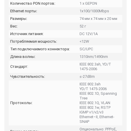
Количество PON портов:
1 x GEPON
Ethernet порты:
1x100/1000Mbps
Размеры:
74 мм х 74 мм х 20 мм
Вес:
52 г
Источник питания:
DC 12V/1A
Потребляемая мощность:
<12W
Тип подключаемого коннектора:
SC/UPC
Длина волны:
1310nm/1490nm
IEEE 802.3ah, YD/T
Стандарт:
1475-2006
Чувствительность:
≤-27dBm
IEEE 802.3ah
YD/T 1475-2006
IEEE 802.1D, Spanning
Tree
Протоколы:
IEEE 802.1Q, VLAN
IEEE 802.1w, RSTP
IGMP v1/v2/v3
Ethernet–II, Ethernet-
SNAP
Опционально: PPPoE,