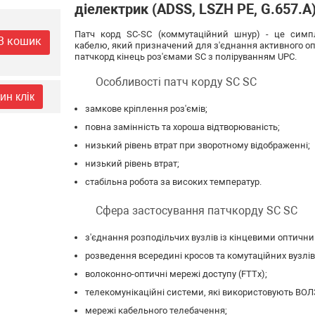
діелектрик (ADSS, LSZH PE, G.657.A
Патч корд SC-SC (коммутаційний шнур) - це симпл
В кошик
кабелю, який призначений для з'єднання активного о
патчкорд кінець роз'ємами SC з поліруванням UPC.
Особливості патч корду SC SC
ин клік
замкове кріплення роз'ємів;
повна замінність та хороша відтворюваність;
низький рівень втрат при зворотному відображенні;
низький рівень втрат;
стабільна робота за високих температур.
Сфера застосування патчкорду SC SC
з'єднання розподільчих вузлів із кінцевими оптичн
розведення всередині кросов та комутаційних вузлів
волоконно-оптичні мережі доступу (FTTx);
телекомунікаційні системи, які використовують ВОЛ
мережі кабельного телебачення;