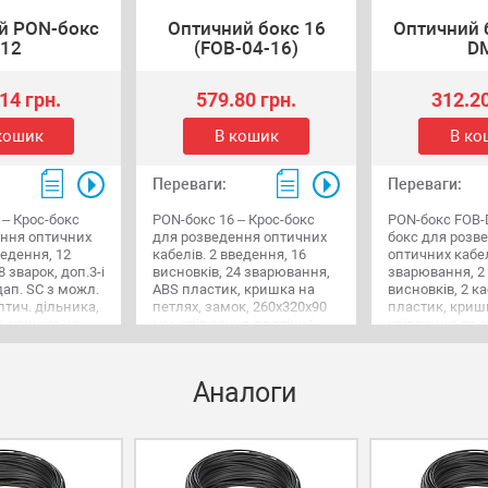
й PON-бокс
Оптичний бокс 16
Оптичний 
12
(FOB-04-16)
D
14 грн.
579.80 грн.
312.20
кошик
В кошик
В ко
Переваги:
Переваги:
 – Крос-бокс
PON-бокс 16 – Крос-бокс
PON-бокс FOB-
ення оптичних
для розведення оптичних
бокс для розв
ведення, 12
кабелів. 2 введення, 16
оптичних кабел
8 зварок, доп.3-і
висновків, 24 зварювання,
зварювання, 2
дап. SC з можл.
ABS пластик, кришка на
висновків, 2 к
птич. дільника,
петлях, замок, 260х320х90
пластик, кришк
, кришка на
мм, кріплення до стіни/
кріплення до с
альдний замок,
опори.
264х154х56 мм
м, вага - 800г,
о стіни/опори,
Аналоги
анайзер.