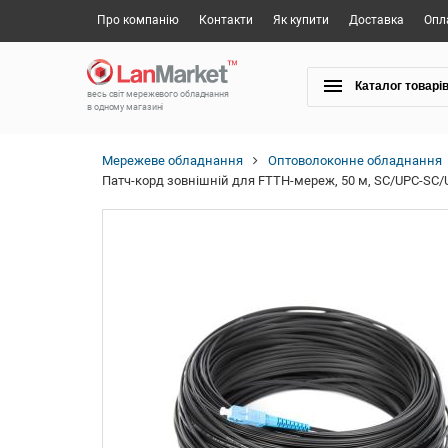
Про компанію
Контакти
Як купити
Доставка
Опл
Каталог товарі
весь світ мережевого обладнання
в одному магазині
Мережеве обладнання
Оптоволоконне обладнання
Патч-корд зовнішній для FTTH-мереж, 50 м, SC/UPC-SC/U