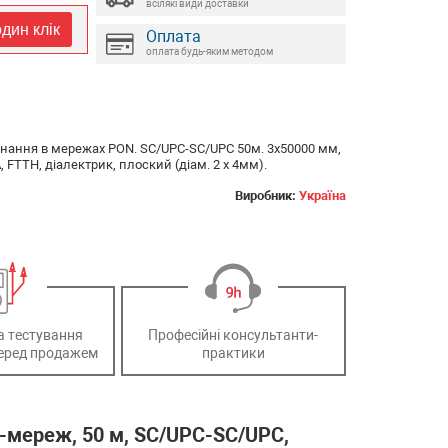
всілякі види доставки
дин клік
Оплата
оплата будь-яким методом
днання в мережах PON. SC/UPC-SC/UPC 50м. 3х50000 мм,
 FTTH, діалектрик, плоский (діам. 2 х 4мм).
Виробник:
Україна
а тестування
Професійні консультанти-
еред продажем
практики
-мереж, 50 м, SC/UPC-SC/UPC,