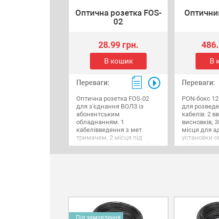
Оптична розетка FOS-
Оптични
02
28.99 грн.
486.
В кошик
В 
Переваги:
Переваги:
Оптична розетка FOS-02
PON-бокс 12
для з'єднання ВОЛЗ із
для розвед
абонентським
кабелів. 2 в
обладнанням. 1
висновків, 3
кабелівведення з мет.
місця для а
тримачем, 2 місця під
установки о
адаптери SC або LC Duplex,
ABS пластик
2 зварювання, пластик,
петлях, сув
кришка, що знімається,
258х207х64 м
кріплення до стіни,
кріплення д
86х86х22 мм.
зручний орг
Під замовлення