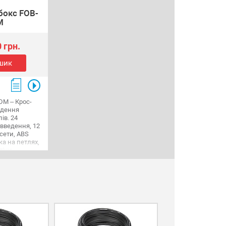
бокс FOB-
M
 грн.
шик
DM – Крос-
едення
ів. 24
 введення, 12
асети, ABS
а на петлях,
тіни,
.