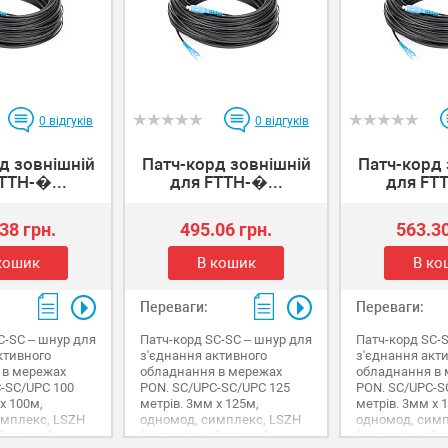
0
відгуків
0
відгуків
д зовнішній
Патч-корд зовнішній
Патч-корд 
TTH-�...
для FTTH-�...
для FTT
38 грн.
495.06 грн.
563.30
кошик
В кошик
В ко
Переваги:
Переваги:
C-SC – шнур для
Патч-корд SC-SC – шнур для
Патч-корд SC-
ктивного
з'єднання активного
з'єднання акт
 в мережах
обладнання в мережах
обладнання в
-SC/UPC 100
PON. SC/UPC-SC/UPC 125
PON. SC/UPC-S
х 100м,
метрів. 3мм х 125м,
метрів. 3мм х 
имплекс, LSZH
одномод, симплекс, LSZH
одномод, симп
болонка),
(негорюча оболонка),
(негорюча обо