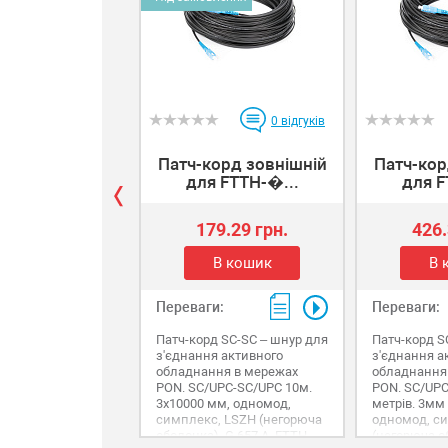
0
відгуків
Патч-корд зовнішній
Патч-кор
для FTTH-�...
для F
179.29 грн.
426.
В кошик
В 
Переваги:
Переваги:
Патч-корд SC-SC – шнур для
Патч-корд S
з'єднання активного
з'єднання а
обладнання в мережах
обладнання
PON. SC/UPC-SC/UPC 10м.
PON. SC/UPC
3х10000 мм, одномод,
метрів. 3мм 
симплекс, LSZH (негорюча
одномод, с
оболонка), G.657.A, FTTH,
(негорюча о