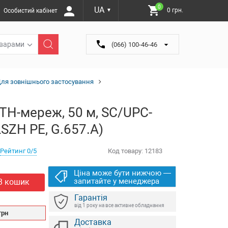
0
UA
0 грн.
Особистий кабінет
▼
оварами
(066) 100-46-46
Для зовнішнього застосування
TH-мереж, 50 м, SC/UPC-
LSZH PE, G.657.A)
Рейтинг 0/5
Код товару:
12183
Ціна може бути нижчою —
запитайте у менеджера
В кошик
Гарантія
від 1 року на все активне обладнання
грн
Доставка