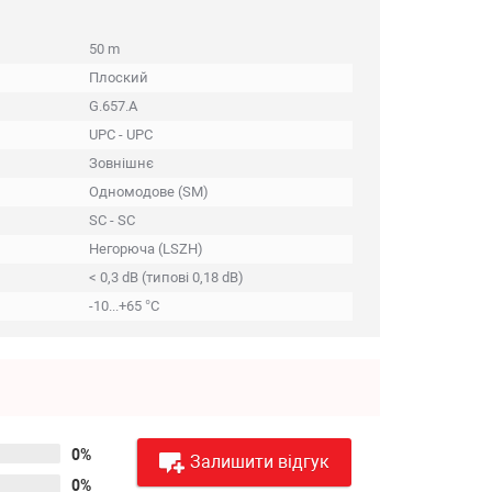
50 m
Плоский
G.657.A
UPC - UPC
Зовнішнє
Одномодове (SM)
SC - SC
Негорюча (LSZH)
< 0,3 dB (типові 0,18 dB)
-10...+65 °C
0%
Залишити відгук
0%