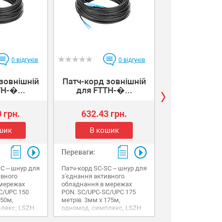
0
відгуків
0
відгуків
зовнішній
Патч-корд зовнішній
Патч-корд з
H-�...
для FTTH-�...
для FTTH-
 грн.
632.43 грн.
220.77 г
шик
В кошик
В коши
Переваги:
Переваги:
SC – шнур для
Патч-корд SC-SC – шнур для
Патч-корд SC-SC 
ивного
з'єднання активного
з'єднання активн
 мережах
обладнання в мережах
обладнання в ме
C/UPC 150
PON. SC/UPC-SC/UPC 175
PON. SC/UPC-SC/
150м,
метрів. 3мм х 175м,
3х25000 мм, одно
лекс, LSZH
одномод, симплекс, LSZH
симплекс, LSZH 
лонка),
(негорюча оболонка),
оболонка), G.657.