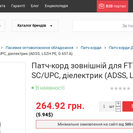
ата
Гарантії
Блог
Енциклопедія
B2B
портал
За т
в
Каталог брендів
Пасивне оптоволоконне обладнання
Патч-корди
Патч-корди 
PC, діелектрик (ADSS, LSZH PE, G.657.A)
Патч-корд зовнішній для FT
SC/UPC, діелектрик (ADSS, 
В наявності
+
264.92 грн.
шт
–
(
5.94
$)
Мінімальне замовлення на сайті від
500 