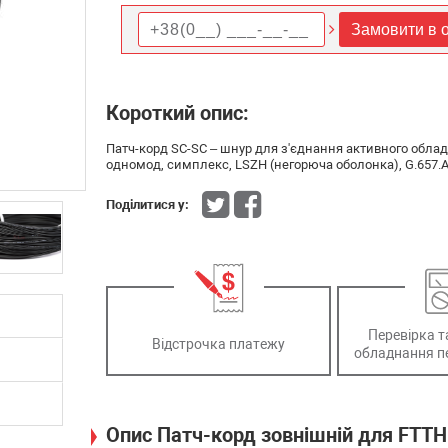
Замовити в о
Короткий опис:
Патч-корд SC-SC – шнур для з'єднання активного обла
одномод, симплекс, LSZH (негорюча оболонка), G.657.A,
Поділитися у:
Перевірка т
Відстрочка платежу
обладнання п
Опис Патч-корд зовнішній для FTTH