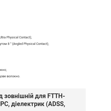
;
tra Physical Contact);
ом 8 ° (Angled Physical Contact);
окно;
дове волокно.
д зовнішній для FTTH-
PC, діелектрик (ADSS,