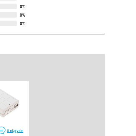
0%
0%
0%
0
відгуків