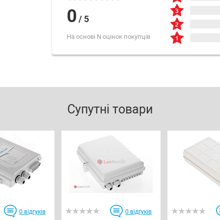
0
/
5
На основі N оцінок покупців
Супутні товари
0
відгуків
0
відгуків