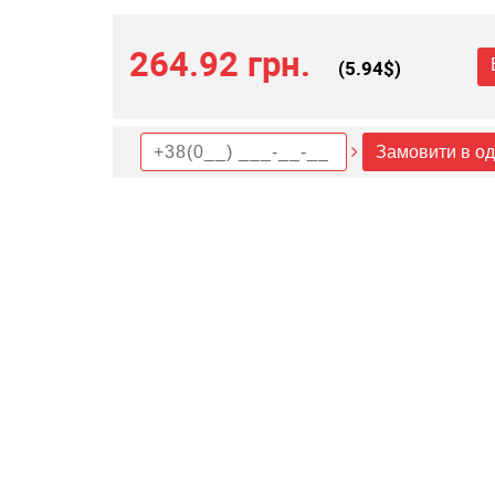
264.92 грн.
(
5.94
$)
Замовити в од