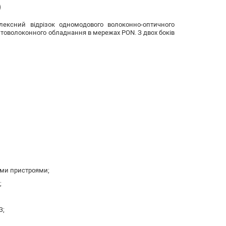
)
ексний відрізок одномодового волоконно-оптичного
птоволоконного обладнання в мережах PON.
З двох боків
ими пристроями;
;
З;