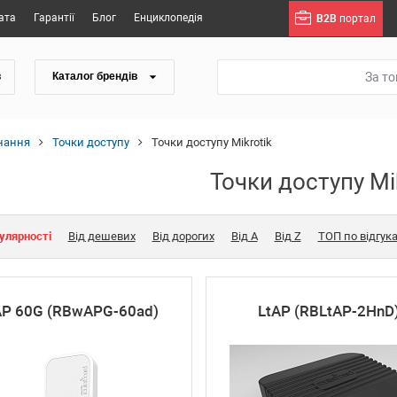
ата
Гарантії
Блог
Енциклопедія
B2B
портал
За т
в
Каталог брендів
нання
Точки доступу
Точки доступу Mikrotik
Точки доступу Mi
улярності
Від дешевих
Від дорогих
Від A
Від Z
ТОП по відгук
P 60G (RBwAPG-60ad)
LtAP (RBLtAP-2HnD