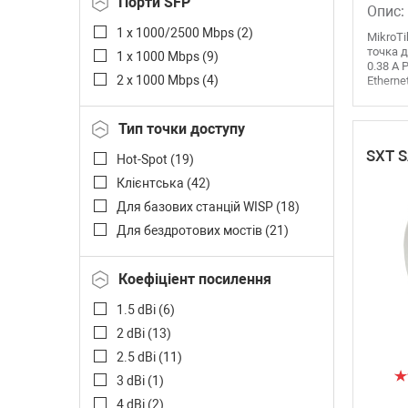
Порти SFP
Опис:
1 x 1000/2500 Mbps (
2
)
MikroTi
точка д
1 x 1000 Mbps (
9
)
0.38 A 
2 x 1000 Mbps (
4
)
Ethernet
Тип точки доступу
SXT S
Hot-Spot (
19
)
Клієнтська (
42
)
Для базових станцій WISP (
18
)
Для бездротових мостів (
21
)
Коефіціент посилення
1.5 dBi (
6
)
2 dBi (
13
)
2.5 dBi (
11
)
3 dBi (
1
)
4 dBi (
2
)