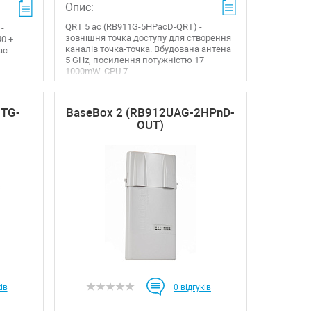
Опис:
QRT 5 ac (RB911G-5HPacD-QRT) -
-
зовнішня точка доступу для створення
40 +
каналів точка-точка. Вбудована антена
 ...
5 GHz, посилення потужністю 17
1000mW. CPU 7...
NTG-
BaseBox 2 (RB912UAG-2HPnD-
OUT)
ів
0
відгуків