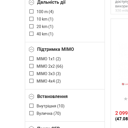
Дальність дії
доступу
викорис
320 mW(
100 m (
4
)
10 km (
1
)
20 km (
1
)
40 km (
1
)
Підтримка MIMO
MIMO 1x1 (
2
)
MIMO 2x2 (
66
)
MIMO 3x3 (
3
)
MIMO 4x4 (
2
)
Встановлення
Внутрішня (
10
)
2 099
Вулична (
70
)
(47.08