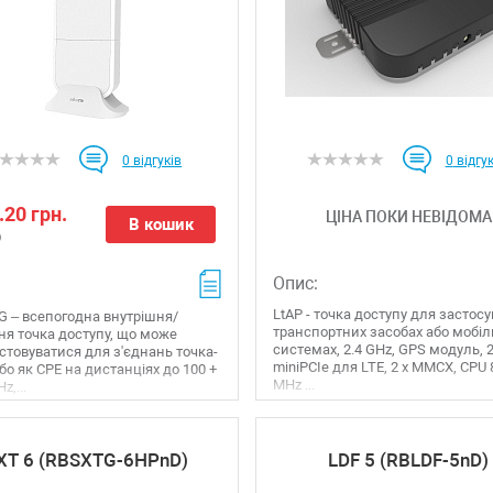
0
відгуків
0
відгук
.20 грн.
ЦІНА ПОКИ НЕВІДОМА
В кошик
)
Опис:
LtAP - точка доступу для застос
G – всепогодна внутрішня/
транспортних засобах або мобі
ня точка доступу, що може
системах, 2.4 GHz, GPS модуль, 2
стовуватися для з'єднань точка-
miniPCIe для LTE, 2 x MMCX, CPU 
бо як CPE на дистанціях до 100 +
MHz ...
z,...
XT 6 (RBSXTG-6HPnD)
LDF 5 (RBLDF-5nD)