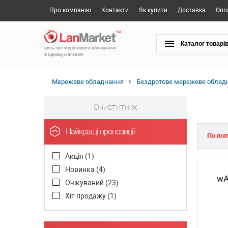
Про компанію
Контакти
Як купити
Доставка
Опл
Каталог товарі
весь світ мережевого обладнання
в одному магазині
Мережеве обладнання
Бездротове мережеве облад
Очистити
Найкращі пропозиції
По поп
Акція (
1
)
Новинка (
4
)
wA
Очікуваний (
23
)
Хіт продажу (
1
)