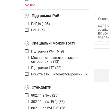
5 dBi (
3
)
6 dBi (
3
)
Підтримка PoE
7 dBi (
6
)
Опис:
PoE In (
105
)
8 dBi (
2
)
SXT SA
зовніш
PoE Out (
6
)
9 dBi (
6
)
БС або 
10 dBi (
3
)
802.11
секторн
Спеціальні можливості
11 dBi (
3
)
12 dBi (
2
)
Підтримка Wi-Fi 6 (
9
)
14 dBi (
2
)
Можливість підключаться до
оптоволокна (
13
)
15 dBi (
3
)
Підтримка LTE (
33
)
16 dBi (
8
)
Робота з IoT (інтернетом речей) (
3
)
17 dBi (
7
)
18 dBi (
2
)
Стандарти
19 dBi (
1
)
21 dBi (
4
)
802.11 a/b/g (
25
)
24 dBi (
5
)
802.11 n (Wi-Fi 4) (
38
)
25 dBi (
3
)
802.11 ac (Wi-Fi 5) (
28
)