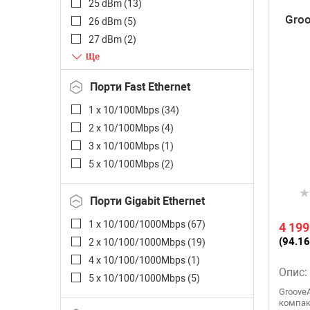
25 dBm (
13
)
1300 Mbps (
2
)
Groo
26 dBm (
5
)
1750 Mbps (
1
)
27 dBm (
2
)
1800 Mbps (
2
)
28 dBm (
4
)
2 Gbps (
1
)
29 dBm (
2
)
3 Gbps (
2
)
Порти Fast Ethernet
30 dBm (
12
)
1 x 10/100Mbps (
34
)
31 dBm (
10
)
2 x 10/100Mbps (
4
)
32 dBm (
2
)
3 x 10/100Mbps (
1
)
33 dBm (
1
)
5 x 10/100Mbps (
2
)
Порти Gigabit Ethernet
1 x 10/100/1000Mbps (
67
)
4 199
(94.16
2 x 10/100/1000Mbps (
19
)
4 x 10/100/1000Mbps (
1
)
Опис:
5 x 10/100/1000Mbps (
5
)
GrooveA
компак