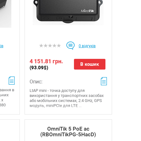
ів
0
відгуків
4 151.81 грн.
В кошик
(93.09$)
Опис:
ування в
LtAP mini - точка доступу для
льних
використання у транспортних засобах
 x
або мобільних системах, 2.4 GHz, GPS
880
модуль, miniPCIe для LTE ...
OmniTik 5 PoE ac
(RBOmniTikPG-5HacD)