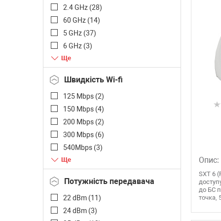
2.4 GHz (
28
)
60 GHz (
14
)
5 GHz (
37
)
6 GHz (
3
)
60 GHz (
1
)
2.4 GHz/5GHz (двохдіапазонний)
Швидкість Wi-fi
(
33
)
2.4 GHz/5GHz/5GHz
125 Mbps (
2
)
(тридіапазонний) (
2
)
150 Mbps (
4
)
200 Mbps (
2
)
300 Mbps (
6
)
540Mbps (
3
)
Опис:
600 Mbps (
1
)
867 Mbps (
6
)
SXT 6 
Потужність передавача
доступу
1 Gbps (
3
)
до БС 
22 dBm (
11
)
точка, 5
1167 Mbps (
6
)
24 dBm (
3
)
1.2 Gbps (
3
)