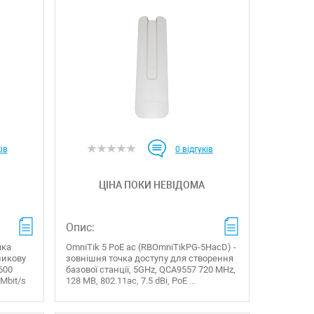
ів
0
відгуків
ЦІНА ПОКИ НЕВІДОМА
Опис:
чка
OmniTik 5 PoE ac (RBOmniTikPG-5HacD) -
никову
зовнішня точка доступу для створення
 600
базової станції, 5GHz, QCA9557 720 MHz,
 Mbit/s
128 MB, 802.11ac, 7.5 dBi, PoE ...