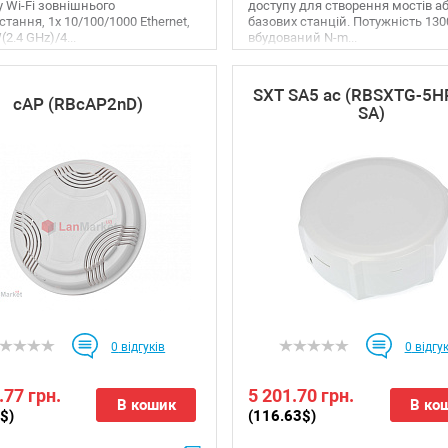
 Wi-Fi зовнішнього
доступу для створення мостів а
тання, 1x 10/100/1000 Ethernet,
базових станцій. Потужність 13
2.4 GHz)/4...
вбудований N-m...
SXT SA5 ac (RBSXTG-5H
cAP (RBcAP2nD)
SA)
0
відгуків
0
відгук
.77 грн.
5 201.70 грн.
В кошик
В ко
$)
(116.63$)