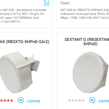
Опис:
k cAP-2nD - внутрішня стельова
SXT SA5 ac (RBSXTG-5HPacD-SA) 
оступу 2.4 ГГц, 802.11b/g/n, 24
зовнішня точка доступу, 5GHz, 5
PoE, один 10/100Mbit/s Fast
Mbps, 17dBi, 1000 mW, 802.11a/n/ac
 з Auto-MDI/X. ...
SEXTANT G (RBSEXTA
A5 (RBSXTG-5HPnD-SAr2)
5HPnD)
2
відгуків
0
відгук