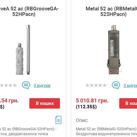
veA 52 ac (RBGrooveGA-
Metal 52 ac (RBMetal
52HPacn)
52SHPacn)
0
відгуків
0
відгук
.54 грн.
5 010.81 грн.
В кошик
В ко
$)
(112.35$)
Опис:
 52 ac (RBGrooveGA-52HPacn) -
Metal 52 ac (RBMetalG-52SHPacn)
тна, дводіапазонна точка
бездротова водонепроникна то