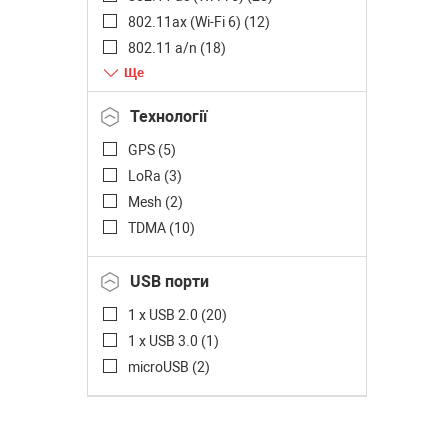
27 dBi (
4
)
802.11ax (Wi-Fi 6) (
12
)
802.11 a/n (
18
)
802.11 a/n/ac (
20
)
802.11ad (
10
)
Технології
GPS (
5
)
LoRa (
3
)
Mesh (
2
)
TDMA (
10
)
USB порти
1 x USB 2.0 (
20
)
1 x USB 3.0 (
1
)
microUSB (
2
)