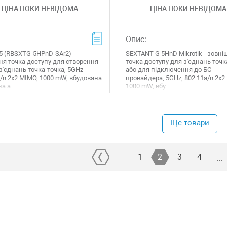
ЦІНА ПОКИ НЕВІДОМА
ЦІНА ПОКИ НЕВІДОМА
Опис:
5 (RBSXTG-5HPnD-SAr2) -
SEXTANT G 5HnD Mikrotik - зовн
ня точка доступу для створення
точка доступу для з'єднань точк
з'єднань точка-точка, 5GHz
або для підключення до БС
a/n 2x2 MIMO, 1000 mW, вбудована
провайдера, 5GHz, 802.11a/n 2x2
а а...
1000 mW, вбу...
Ще товари
1
2
3
4
...