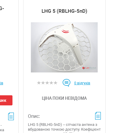
G-
LHG 5 (RBLHG-5nD)
ів
0
відгуків
ЦІНА ПОКИ НЕВІДОМА
шик
Опис:
LHG 5 (RBLHG-5nD) – сітчаста антена з
 -
вбудованою точкою доступу. Коефіцієнт
чка