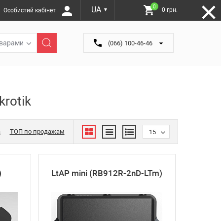
0
UA
0 грн.
Особистий кабінет
▼
оварами
(066) 100-46-46
krotik
а
ТОП по продажам
15
)
LtAP mini (RB912R-2nD-LTm)