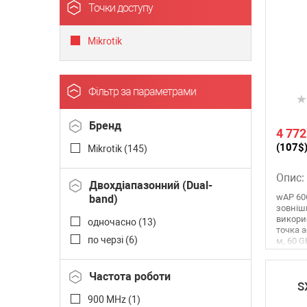
Точки доступу
Mikrotik
Фільтр за параметрами
Бренд
4 772
(107$
Mikrotik (
145
)
Опис:
Двохдіапазонний (Dual-
wAP 60
band)
зовніш
викори
одночасно (
13
)
точка а
по черзі (
6
)
м, 60 GH
Частота роботи
S
900 MHz (
1
)