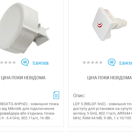
0
відгуків
0
відгук
ЦІНА ПОКИ НЕВІДОМА
ЦІНА ПОКИ НЕВІДОМА
Опис:
(RBSXTG-6HPnD) - зовнішня точка
LDF 5 (RBLDF-5nD) - зовнішня то
 від Mikrotik для підключення
доступу для установки на супут
провайдера або з'єднань точка-
антену, 5 GHz, 802.11a/n, AR9344
.9 - 6.4 GHz, 802.11a/n, 16 dBi...
MHz, RAM 64 MB, 9 dBi, 1 x 10/100
...