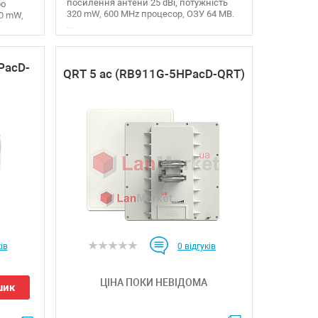
посилення антени 25 dBi, потужність
бо
320 mW, 600 MHz процесор, ОЗУ 64 MB.
00 mW,
...
PacD-
QRT 5 ac (RB911G-5HPacD-QRT)
ів
0
відгуків
ЦІНА ПОКИ НЕВІДОМА
шик