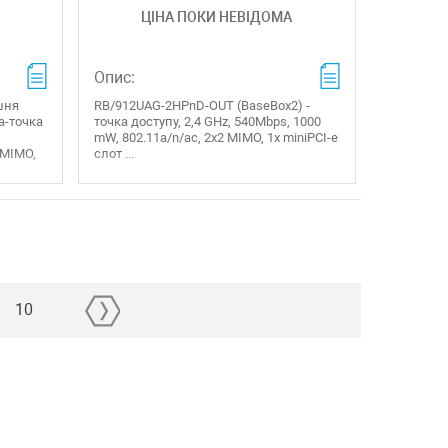
ЦІНА ПОКИ НЕВІДОМА
Опис:
ішня
RB/912UAG-2HPnD-OUT (BaseBox2) -
а-точка
точка доступу, 2,4 GHz, 540Mbps, 1000
mW, 802.11a/n/ac, 2x2 MIMO, 1x miniPCI-e
 MIMO,
слот ...
10