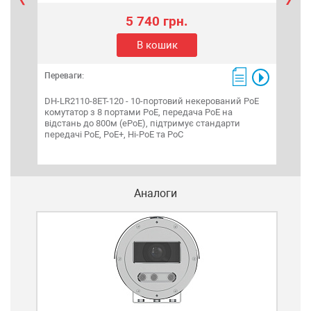
5 740 грн.
В кошик
Переваги:
Пере
DH-LR2110-8ET-120 - 10-портовий некерований PoE
DH-P
комутатор з 8 портами РоЕ, передача PoE на
Down
відстань до 800м (ePoE), підтримує стандарти
SFP 
передачі PoE, PoE+, Hi-PoE та PoC
802.
Аналоги