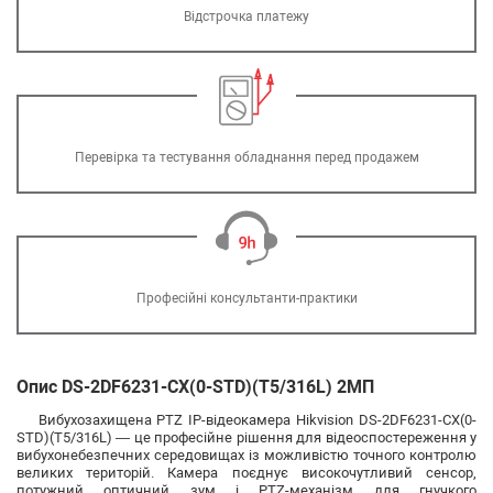
Відстрочка платежу
Перевірка та тестування обладнання перед продажем
Професійні консультанти-практики
Опис DS-2DF6231-CX(0-STD)(T5/316L) 2МП
Вибухозахищена PTZ IP-відеокамера Hikvision DS-2DF6231-CX(0-
STD)(T5/316L) — це професійне рішення для відеоспостереження у
вибухонебезпечних середовищах із можливістю точного контролю
великих територій. Камера поєднує високочутливий сенсор,
потужний оптичний зум і PTZ-механізм для гнучкого