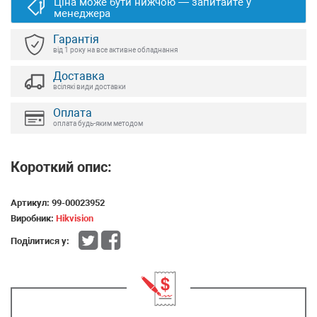
Ціна може бути нижчою — запитайте у
менеджера
Гарантія
від 1 року на все активне обладнання
Доставка
всілякі види доставки
Оплата
оплата будь-яким методом
Короткий опис:
Артикул:
99-00023952
Виробник:
Hikvision
Поділитися у: