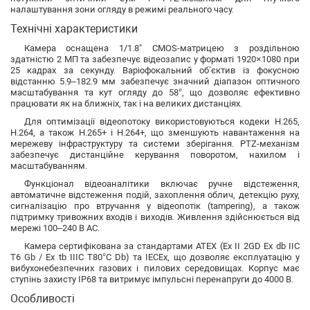
налаштування зони огляду в режимі реального часу.
Технічні характеристики
Камера оснащена 1/1.8" CMOS-матрицею з роздільною
здатністю 2 МП та забезпечує відеозапис у форматі 1920×1080 при
25 кадрах за секунду. Варіофокальний об’єктив із фокусною
відстанню 5.9–182.9 мм забезпечує значний діапазон оптичного
масштабування та кут огляду до 58°, що дозволяє ефективно
працювати як на ближніх, так і на великих дистанціях.
Для оптимізації відеопотоку використовуються кодеки H.265,
H.264, а також H.265+ і H.264+, що зменшують навантаження на
мережеву інфраструктуру та системи зберігання. PTZ-механізм
забезпечує дистанційне керування поворотом, нахилом і
масштабуванням.
Функціонал відеоаналітики включає ручне відстеження,
автоматичне відстеження подій, захоплення облич, детекцію руху,
сигналізацію про втручання у відеопотік (tampering), а також
підтримку тривожних входів і виходів. Живлення здійснюється від
мережі 100–240 В AC.
Камера сертифікована за стандартами ATEX (Ex II 2GD Ex db IIC
T6 Gb / Ex tb IIIC T80°C Db) та IECEx, що дозволяє експлуатацію у
вибухонебезпечних газових і пилових середовищах. Корпус має
ступінь захисту IP68 та витримує імпульсні перенапруги до 4000 В.
Особливості