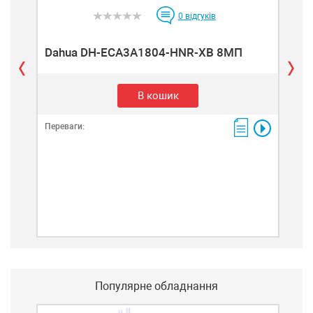
0
відгуків
Dahua DH-ECA3A1804-HNR-XB 8МП
Da
В кошик
Переваги:
Пере
Популярне обладнання