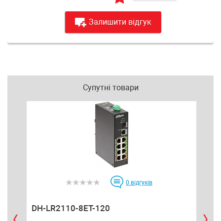
Залишити відгук
Супутні товари
0
відгуків
DH-LR2110-8ET-120
DH