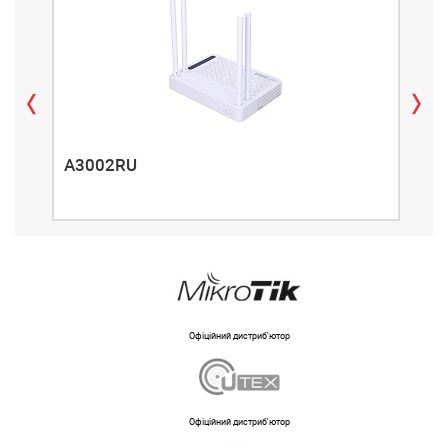
A3002RU
A3
Офіційний дистриб'ютор
Офіційний дистриб'ютор