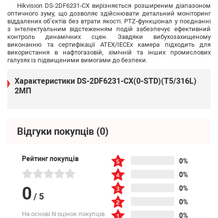
Hikvision DS-2DF6231-CX вирізняється розширеним діапазоном
оптичного зуму, що дозволяє здійснювати детальний моніторинг
віддалених об’єктів без втрати якості. PTZ-функціонал у поєднанні
з інтелектуальним відстеженням подій забезпечує ефективний
контроль динамічних сцен. Завдяки вибухозахищеному
виконанню та сертифікації ATEX/IECEx камера підходить для
використання в нафтогазовій, хімічній та інших промислових
галузях із підвищеними вимогами до безпеки.
Характеристики DS-2DF6231-CX(0-STD)(T5/316L)
2МП
Відгуки покупців
(0)
Рейтинг покупців
0%
0%
0
0%
/
5
0%
На основі N оцінок покупців
0%