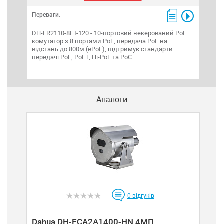
Переваги:
Пере
DH-LR2110-8ET-120 - 10-портовий некерований PoE
DH-P
комутатор з 8 портами РоЕ, передача PoE на
Down
відстань до 800м (ePoE), підтримує стандарти
SFP 
передачі PoE, PoE+, Hi-PoE та PoC
802.
Аналоги
0
відгуків
D
Dahua DH-ECA2A1400-HN 4МП