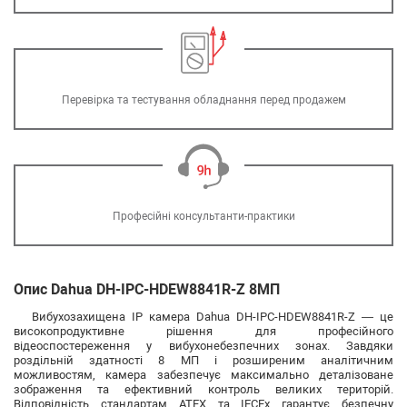
Перевірка та тестування обладнання перед продажем
Професійні консультанти-практики
Опис Dahua DH-IPC-HDEW8841R-Z 8МП
Вибухозахищена IP камера Dahua DH-IPC-HDEW8841R-Z — це
високопродуктивне рішення для професійного
відеоспостереження у вибухонебезпечних зонах. Завдяки
роздільній здатності 8 МП і розширеним аналітичним
можливостям, камера забезпечує максимально деталізоване
зображення та ефективний контроль великих територій.
Відповідність стандартам ATEX та IECEx гарантує безпечну