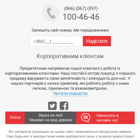
(066) (067) (097)
100-46-46
Залишіть свій номер. Ми передзвонимо
Корпоративним кліентам
Пріоритетним напрямком нашої компанії є робота із
корпоративними клієнтами. Наші постійні оптові покупці з першого
продажу відчувають свою винятковість і значущість для нас. У
наших партнерів є низка привілеїв, які роблять роботу з нами
легкою, приємною та взаємовигідною.
Читати повністю
Зараз на лінії
Написати в
Online
Чекаємо на ваш дзвінок
онлайн чат
Всі матеріали, розміщені на цьому сайті, охороняються авторським правом,
тому будь-яке їх використання може відбуватися лише з дозволу адміністрації