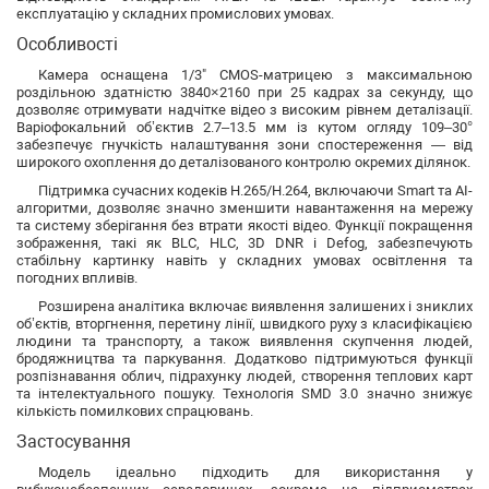
експлуатацію у складних промислових умовах.
Особливості
Камера оснащена 1/3" CMOS-матрицею з максимальною
роздільною здатністю 3840×2160 при 25 кадрах за секунду, що
дозволяє отримувати надчітке відео з високим рівнем деталізації.
Варіофокальний об’єктив 2.7–13.5 мм із кутом огляду 109–30°
забезпечує гнучкість налаштування зони спостереження — від
широкого охоплення до деталізованого контролю окремих ділянок.
Підтримка сучасних кодеків H.265/H.264, включаючи Smart та AI-
алгоритми, дозволяє значно зменшити навантаження на мережу
та систему зберігання без втрати якості відео. Функції покращення
зображення, такі як BLC, HLC, 3D DNR і Defog, забезпечують
стабільну картинку навіть у складних умовах освітлення та
погодних впливів.
Розширена аналітика включає виявлення залишених і зниклих
об’єктів, вторгнення, перетину лінії, швидкого руху з класифікацією
людини та транспорту, а також виявлення скупчення людей,
бродяжництва та паркування. Додатково підтримуються функції
розпізнавання облич, підрахунку людей, створення теплових карт
та інтелектуального пошуку. Технологія SMD 3.0 значно знижує
кількість помилкових спрацювань.
Застосування
Модель ідеально підходить для використання у