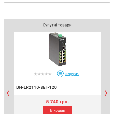
Супутні товари
0
відгуків
DH-LR2110-8ET-120
DH
5 740 грн.
В кошик