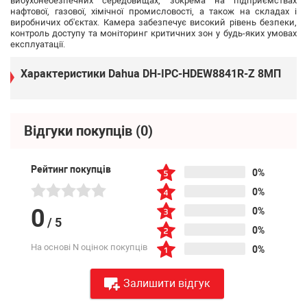
вибухонебезпечних середовищах, зокрема на підприємствах
нафтової, газової, хімічної промисловості, а також на складах і
виробничих об'єктах. Камера забезпечує високий рівень безпеки,
контроль доступу та моніторинг критичних зон у будь-яких умовах
експлуатації.
Характеристики Dahua DH-IPC-HDEW8841R-Z 8МП
Відгуки покупців
(0)
Рейтинг покупців
0%
0%
0
0%
/
5
0%
На основі N оцінок покупців
0%
Залишити відгук