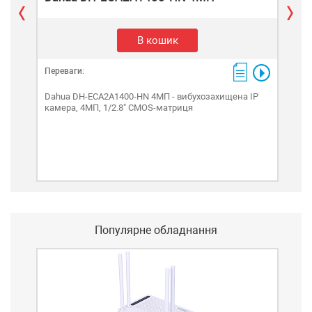
В кошик
Переваги:
Пере
Dahua DH-ECA2A1400-HN 4МП - вибухозахищена IP
Dah
камера, 4МП, 1/2.8" CMOS-матриця
виб
мат
Популярне обладнання