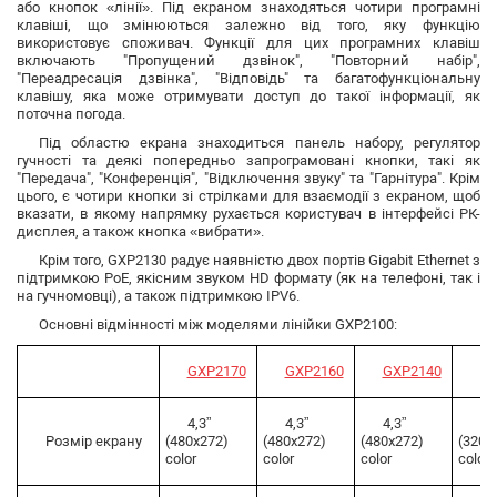
або кнопок «лінії». Під екраном знаходяться чотири програмні
клавіші, що змінюються залежно від того, яку функцію
використовує споживач. Функції для цих програмних клавіш
включають "Пропущений дзвінок", "Повторний набір",
"Переадресація дзвінка", "Відповідь" та багатофункціональну
клавішу, яка може отримувати доступ до такої інформації, як
поточна погода.
Під областю екрана знаходиться панель набору, регулятор
гучності та деякі попередньо запрограмовані кнопки, такі як
"Передача", "Конференція", "Відключення звуку" та "Гарнітура". Крім
цього, є чотири кнопки зі стрілками для взаємодії з екраном, щоб
вказати, в якому напрямку рухається користувач в інтерфейсі РК-
дисплея, а також кнопка «вибрати».
Крім того, GXP2130 радує наявністю двох портів Gigabit Ethernet з
підтримкою PoE, якісним звуком HD формату (як на телефоні, так і
на гучномовці), а також підтримкою IPV6.
Основні відмінності між моделями лінійки GXP2100:
GXP2170
GXP2160
GXP2140
GX
4,3”
4,3”
4,3”
2,
Розмір екрану
(480x272)
(480x272)
(480x272)
(320x
color
color
color
color