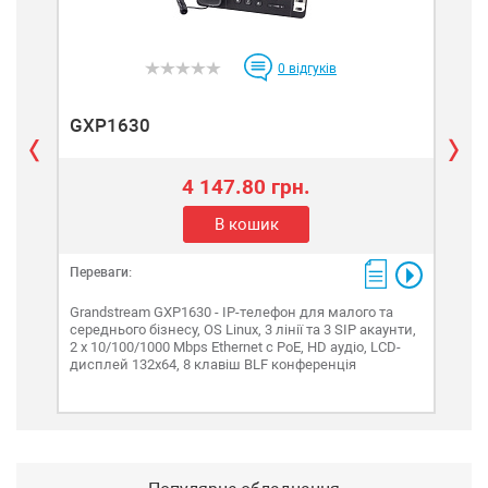
0
відгуків
GXP1630
GX
4 147.80 грн.
В кошик
Переваги:
Пере
Grandstream GXP1630 - IP-телефон для малого та
Gran
середнього бізнесу, OS Linux, 3 лінії та 3 SIP акаунти,
сере
2 x 10/100/1000 Mbps Ethernet c PoE, HD аудіо, LCD-
10/1
дисплей 132х64, 8 клавіш BLF конференція
дисп
кон