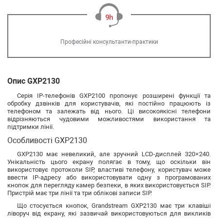
Професійні консультанти-практики
Опис GXP2130
Серія IP-телефонів GXP2100 пропонує розширені функції та
обробку дзвінків для користувачів, які постійно працюють із
телефоном та залежать від нього. Ці високоякісні телефони
відрізняються чудовими можливостями використання та
підтримки лінії.
Особливості GXP2130
GXP2130 має невеликий, але зручний LCD-дисплей 320×240.
Унікальність цього екрану полягає в тому, що оскільки він
використовує протоколи SIP, властиві телефону, користувач може
ввести IP-адресу або використовувати одну з програмованих
кнопок для перегляду камер безпеки, в яких використовується SIP.
Пристрій має три лінії та три облікові записи SIP.
Що стосується кнопок, Grandstream GXP2130 має три клавіші
ліворуч від екрану, які зазвичай використовуються для викликів