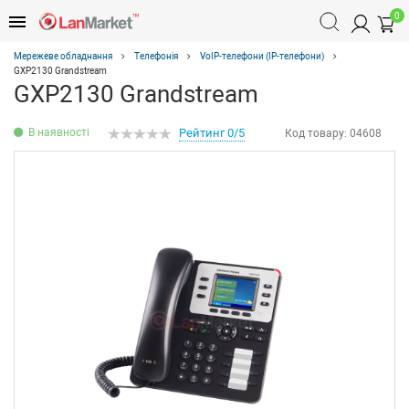
0
Мережеве обладнання
Телефонія
VoIP-телефони (IP-телефони)
GXP2130 Grandstream
GXP2130 Grandstream
В наявності
Рейтинг 0/5
Код товару:
04608