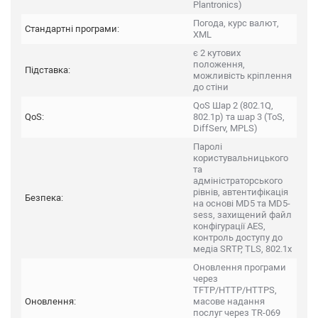
Plantronics)
Погода, курс валют,
Стандартні програми:
XML
є 2 кутових
положення,
Підставка:
можливість кріплення
до стіни
QoS Шар 2 (802.1Q,
QoS:
802.1p) та шар 3 (ToS,
DiffServ, MPLS)
Паролі
користувальницького
та
адміністраторського
рівнів, автентифікація
Безпека:
на основі MD5 та MD5-
sess, захищений файл
конфігурації AES,
контроль доступу до
медіа SRTP, TLS, 802.1x
Оновлення програми
через
TFTP/HTTP/HTTPS,
Оновлення:
масове надання
послуг через TR-069