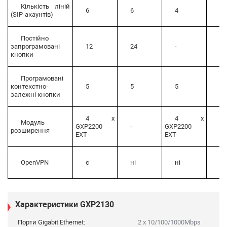
Кількість ліній
6
6
4
3
(SIP-акаунтів)
Постійно
запрограмовані
12
24
-
8
кнопки
Програмовані
контекстно-
5
5
5
4
залежні кнопки
4 x
4 x
Модуль
GXP2200
-
GXP2200
-
розширення
EXT
EXT
ні
OpenVPN
є
ні
ні
Характеристики GXP2130
Порти Gigabit Ethernet:
2 x 10/100/1000Mbps