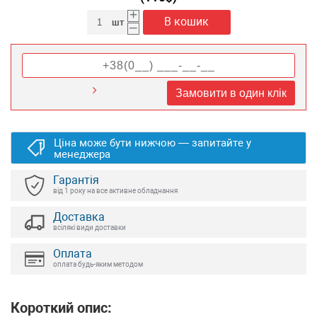
+
В кошик
шт
–
Замовити в один клік
Ціна може бути нижчою — запитайте у
менеджера
Гарантія
від 1 року на все активне обладнання
Доставка
всілякі види доставки
Оплата
оплата будь-яким методом
Короткий опис: