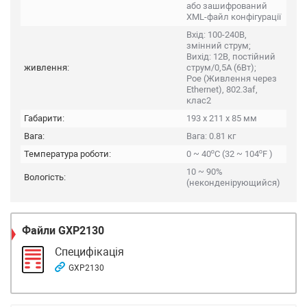
або зашифрований
XML-файл конфігурації
Вхід: 100-240В,
змінний струм;
Вихід: 12В, постійний
живлення:
струм/0,5A (6Вт);
Poe (Живлення через
Ethernet), 802.3af,
клас2
Габарити:
193 x 211 x 85 мм
Вага:
Вага: 0.81 кг
Температура роботи:
0 ~ 40ºC (32 ~ 104ºF )
10 ~ 90%
Вологість:
(неконденірующийся)
Файли
GXP2130
Специфікація
GXP2130