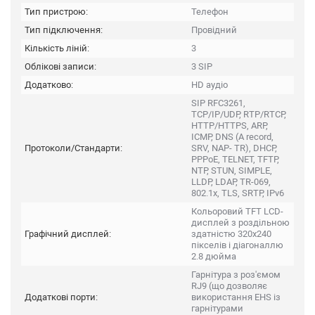
Тип пристрою:
Телефон
Тип підключення:
Провідний
Кількість ліній:
3
Облікові записи:
3 SIP
Додатково:
HD аудіо
SIP RFC3261,
TCP/IP/UDP, RTP/RTCP,
HTTP/HTTPS, ARP,
ICMP, DNS (A record,
Протоколи/Стандарти:
SRV, NAP- TR), DHCP,
PPPoE, TELNET, TFTP,
NTP, STUN, SIMPLE,
LLDP, LDAP, TR-069,
802.1x, TLS, SRTP, IPv6
Кольоровий TFT LCD-
дисплей з роздільною
Графічний дисплей:
здатністю 320x240
пікселів і діагоналлю
2.8 дюйма
Гарнітура з роз'ємом
RJ9 (що дозволяє
Додаткові порти:
використання EHS із
гарнітурами