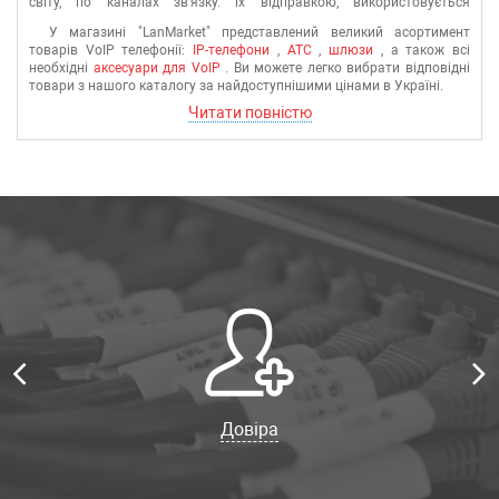
світу, по каналах зв'язку. їх відправкою, використовується
додатковий стиск. Робиться це видалення надлишкової інформації
У магазині "LanMarket" представлений великий асортимент
та зниження навантаження на мережі передачі. Іншими словами,
товарів VoIP телефонії:
IP-телефони
,
АТС
,
шлюзи
, а також всі
VoIP – це телефонія майбутнього.
необхідні
аксесуари для VoIP
. Ви можете легко вибрати відповідні
товари з нашого каталогу за найдоступнішими цінами в Україні.
Читати повністю
Довіра