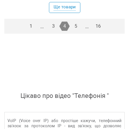
Ще товари
1
3
4
5
16
...
...
Цікаво про відео "
Телефонія
"
VoIP (Voice over IP) або простіше кажучи, телефонний
зв'язок за протоколом IP - вид зв'язку, що дозволяє