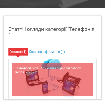
Статті і огляди категорії "Телефонія
"
Останні (
1
)
Корисна інформація (
1
)
Технологія VoIP: принципи передачі голосу
через Інтернет