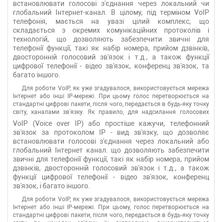
встановлювати голосові з'єднання через локальний чи
глобальний Інтернет-канал.
В цілому, під терміном VoIP
телефонія, мається на увазі цілий комплекс, що
складається з окремих комунікаційних протоколів і
технологій, що дозволяють забезпечити звичні для
телефонії функції, такі як набір номера, прийом дзвінків,
двосторонній голосовий зв'язок і т.д., а також функції
цифрової телефонії - відео зв'язок, конференц зв'язок, та
багато іншого.
Для роботи VoIP, як уже згадувалося, використовується мережа
Інтернет або інші IP-мережі. При цьому голос перетворюється на
стандартні цифрові пакети, після чого, передається в будь-яку точку
світу, каналами зв'язку. Як правило, для надсилання голосових
повідомлень, перед їх надсиланням, використовується додатковий
VoIP (Voice over IP) або простіше кажучи, телефонний
стиск. Робиться це видалення надлишкової інформації та зниження
зв'язок за протоколом IP - вид зв'язку, що дозволяє
навантаження на мережі передачі.
встановлювати голосові з'єднання через локальний або
глобальний Інтернет канал. що дозволяють забезпечити
звичні для телефонії функції, такі як набір номера, прийом
дзвінків, двосторонній голосовий зв'язок і т.д., а також
функції цифрової телефонії - відео зв'язок, конференц
зв'язок, і багато іншого.
Для роботи VoIP, як уже згадувалося, використовується мережа
Інтернет або інші IP-мережі. При цьому, голос перетворюється на
стандартні цифрові пакети, після чого, передається в будь-яку точку