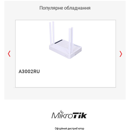
Популярне обладнання
A3002RU
A3
Офіційний дистриб'ютор