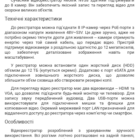
Сучасний відеореєстратор Reolink NVS8 здатний підтримувати
до 8 камер. Він забезпечить якісний запис та перегляд відео для
охорони великих об'єктів.
Технічні характеристики
До реєстратора можна під’єднати 8 IP-камер через PoE-порти з
діапазоном напруги живлення 48V~53V. Це дуже зручно, адже не
потрібно окремо тягнути дроти для живлення – камери отримують
енергію через той самий кабель, що передає відео. Пристрій
підтримує відеокамери з роздільною здатністю до 12 мегапікселів,
що забезпечує деталізоване зображення навіть при
масштабуванні.
У реєстратор можна встановити один жорсткий диск (HDD)
об'ємом до 12 ТБ (купується окремо). Додатково є порт eSATA для
підключення зовнішнього жорсткого диска, що дозволяє
збільшити об'єм сховища або створювати резервні копії.
Для перегляду відео реєстратор має два відеовиходи – HDMI та
VGA, що дозволяє під'єднати будь-який монітор чи телевізор. Для
запису звуку передбачений аудіовхід. Два USB-порти можна
використовувати для підключення мишки та флешки для
копіювання відео. Окремий мережевий порт LAN призначений для
віддаленого доступу до реєстратора через комп'ютер чи смартфон.
Особливості
Відеореєстратор розроблений з урахуванням зручності
використання. Всі роз'єми логічно розташовані на задній панелі,