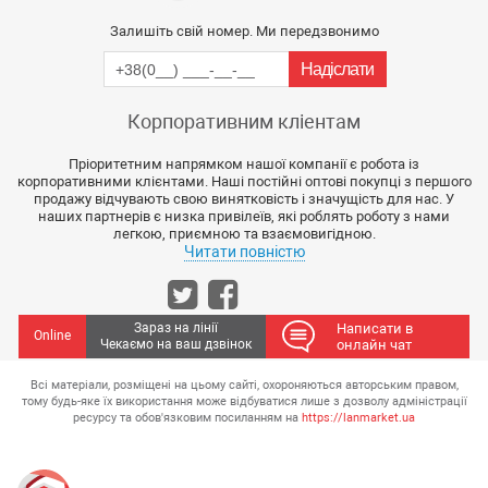
Залишіть свій номер. Ми передзвонимо
Корпоративним кліентам
Пріоритетним напрямком нашої компанії є робота із
корпоративними клієнтами. Наші постійні оптові покупці з першого
продажу відчувають свою винятковість і значущість для нас. У
наших партнерів є низка привілеїв, які роблять роботу з нами
легкою, приємною та взаємовигідною.
Читати повністю
Зараз на лінії
Написати в
Online
Чекаємо на ваш дзвінок
онлайн чат
Всі матеріали, розміщені на цьому сайті, охороняються авторським правом,
тому будь-яке їх використання може відбуватися лише з дозволу адміністрації
ресурсу та обов'язковим посиланням на
https://lanmarket.ua