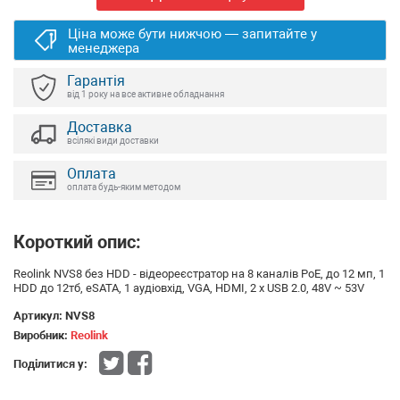
Ціна може бути нижчою — запитайте у
менеджера
Гарантія
від 1 року на все активне обладнання
Доставка
всілякі види доставки
Оплата
оплата будь-яким методом
Короткий опис:
Reolink NVS8 без HDD - відеореєстратор на 8 каналів PoE, до 12 мп, 1
HDD до 12тб, eSATA, 1 аудіовхід, VGA, HDMI, 2 x USB 2.0, 48V ~ 53V
Артикул:
NVS8
Виробник:
Reolink
Поділитися у: