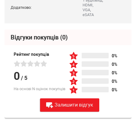
1 аудіовхід,
HDMI,
Додатково:
VGA,
eSATA
Відгуки покупців
(0)
Рейтинг покупців
0%
0%
0
0%
/
5
0%
На основі N оцінок покупців
0%
Залишити відгук