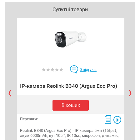
Супутні товари
0
відгуків
IP-камера Reolink B340 (Argus Eco Pro)
IP 
В кошик
Переваги:
Пере
Reolink B340 (Argus Eco Pro) - IP камера 5мп (15fps),
акум 6000mAh, кут 105 °, IR 10м., мікрофон, динамік,
IP к