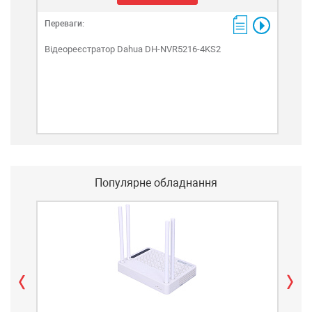
Переваги:
Пере
Відеореєстратор Dahua DH-NVR5216-4KS2
Від
Популярне обладнання