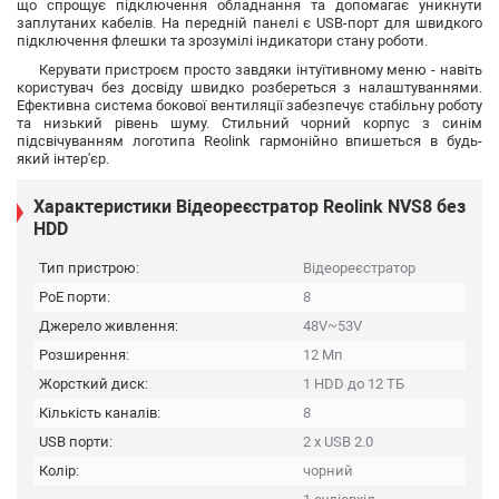
що спрощує підключення обладнання та допомагає уникнути
заплутаних кабелів. На передній панелі є USB-порт для швидкого
підключення флешки та зрозумілі індикатори стану роботи.
Керувати пристроєм просто завдяки інтуїтивному меню - навіть
користувач без досвіду швидко розбереться з налаштуваннями.
Ефективна система бокової вентиляції забезпечує стабільну роботу
та низький рівень шуму. Стильний чорний корпус з синім
підсвічуванням логотипа Reolink гармонійно впишеться в будь-
який інтер'єр.
Характеристики Відеореєстратор Reolink NVS8 без
HDD
Тип пристрою:
Відеореєстратор
PoE порти:
8
Джерело живлення:
48V~53V
Розширення:
12 Мп
Жорсткий диск:
1 HDD до 12 ТБ
Кількість каналів:
8
USB порти:
2 x USB 2.0
Колір:
чорний