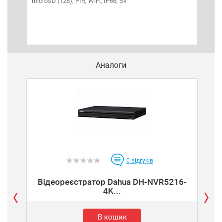
microSD (128), PIR, WiFi, IP66, 5V
Аналоги
0
відгуків
Відеореєстратор Dahua DH-NVR5216-
В
4K...
В кошик