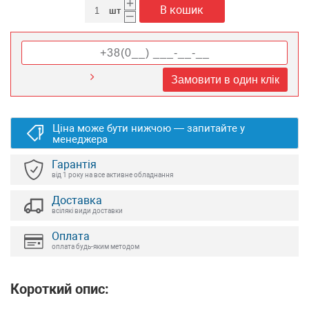
+
В кошик
шт
–
Замовити в один клік
Ціна може бути нижчою — запитайте у
менеджера
Гарантія
від 1 року на все активне обладнання
Доставка
всілякі види доставки
Оплата
оплата будь-яким методом
Короткий опис: