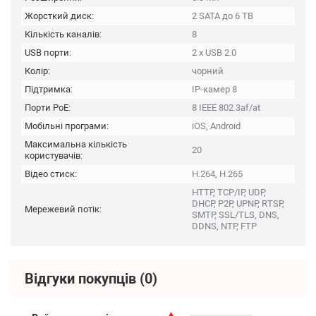
Жорсткий диск:
2 SATA до 6 TB
Кількість каналів:
8
USB порти:
2 x USB 2.0
Колір:
чорний
Підтримка:
IP-камер 8
Порти PoE:
8 IEEE 802.3af/at
Мобільні програми:
iOS, Android
Максимальна кількість
20
користувачів:
Відео стиск:
H.264, H.265
HTTP, TCP/IP, UDP,
DHCP, P2P, UPNP, RTSP,
Мережевий потік:
SMTP, SSL/TLS, DNS,
DDNS, NTP, FTP
Відгуки покупців
(0)