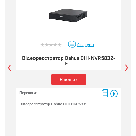
0
відгуків
Відеореєстратор Dahua DHI-NVR5832-
E...
В кошик
Переваги:
Пере
Відеореєстратор Dahua DHI-NVR5832-EI
Від