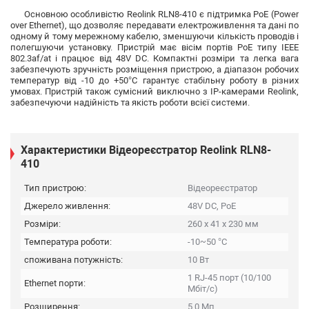
Основною особливістю Reolink RLN8-410 є підтримка PoE (Power
over Ethernet), що дозволяє передавати електроживлення та дані по
одному й тому мережному кабелю, зменшуючи кількість проводів і
полегшуючи установку. Пристрій має вісім портів PoE типу IEEE
802.3af/at і працює від 48V DC. Компактні розміри та легка вага
забезпечують зручність розміщення пристрою, а діапазон робочих
температур від -10 до +50°C гарантує стабільну роботу в різних
умовах. Пристрій також сумісний виключно з IP-камерами Reolink,
забезпечуючи надійність та якість роботи всієї системи.
Характеристики Відеореєстратор Reolink RLN8-
410
Тип пристрою:
Відеореєстратор
Джерело живлення:
48V DC, PoE
Розміри:
260 x 41 x 230 мм
Температура роботи:
-10~50 °C
споживана потужність:
10 Вт
1 RJ-45 порт (10/100
Ethernet порти:
Мбіт/с)
Розширення:
5.0 Мп