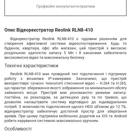
Професійні консультанти-практики
Опис Відеореєстратор Reolink RLN8-410
Відеореєстратор Reolink RLN8-410 є чудовим рішенням для
створення ефективної системи відеоспостереження. Будь то
будинок, квартира, офіс або магазин, цей пристрій з високою
роздільною здатністю запису 5 Мп і 8 каналами забезпечить
високоякісне відео та максимальну безпеку.
Технічні характеристики
Reolink RLN8-410 має провідний тип підключення і підтримує
роботу з вісьмома IP-камерами. Зазначимо, що пристрій
використовує сучасні технології стиснення відео – H.264 та H.265,
що гарантує збереження якості зображення за мінімального обсягу
займаного місця. Пристрій має різноманітні режими запису:
постійна, за розкладом, за детекцією руху та по тривозі, що
дозволяє налаштувати систему відповідно до індивідуальних
потреб. З можливістю підключення одного HDD об'ємом до 12 ТБ,
відеореєстратор забезпечує достатній простір для зберігання
архівів. При цьому підтримка мобільних додатків на iOS та Android
робить керування системою максимально зручним.
Особливості