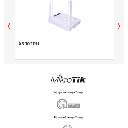
A3002RU
A3
Офіційний дистриб'ютор
Офіційний дистриб'ютор