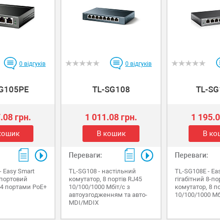
0
відгуків
0
відгуків
SG105PE
TL-SG108
TL-SG
.08 грн.
1 011.08 грн.
1 195.0
кошик
В кошик
В ко
Переваги:
Переваги:
- Easy Smart
TL-SG108 - настільний
TL-SG108E - Ea
-портовий
комутатор, 8 портів RJ45
гігабітний 8-п
 4 портами PoE+
10/100/1000 Мбіт/с з
комутатор, 8 п
автоузгодженням та авто-
10/100/1000 Мб
MDI/МDIX