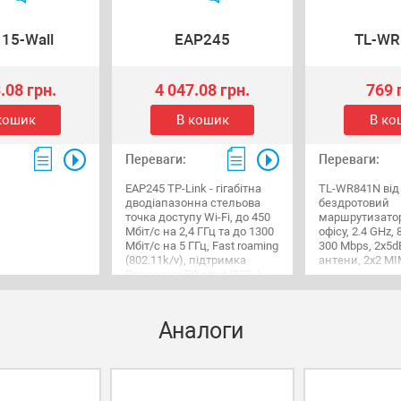
15-Wall
EAP245
TL-WR
.08 грн.
4 047.08 грн.
769 
кошик
В кошик
В ко
Переваги:
Переваги:
EAP245 TP-Link - гігабітна
TL-WR841N від 
дводіапазонна стельова
бездротовий
точка доступу Wi-Fi, до 450
маршрутизатор
Мбіт/с на 2,4 ГГц та до 1300
офісу, 2.4 GHz, 
Мбіт/с на 5 ГГц, Fast roaming
300 Mbps, 2x5d
(802.11k/v), підтримка
антени, 2x2 M
Power over Ethernet (802. )
Аналоги