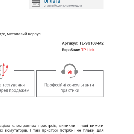
Оплата
оплата будь-яким методом
іт/с, металевий корпус
Артикул:
TL-SG108-M2
Виробник:
TP-Link
а тестування
Професійні консультанти-
еред продажем
практики
зацією електронних пристроїв, виникли і нові вимоги
 комутаторів. І такі пристрої потрібні не тільки для