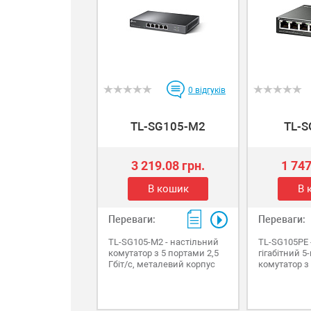
0
відгуків
TL-SG105-M2
TL-
3 219.08 грн.
1 747
В кошик
В 
Переваги:
Переваги:
TL-SG105-M2 - настільний
TL-SG105PE 
комутатор з 5 портами 2,5
гігабітний 5
Гбіт/с, металевий корпус
комутатор з