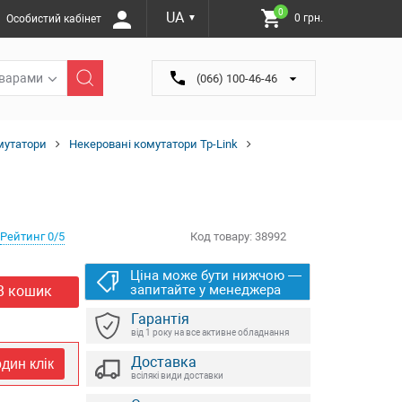
0
UA
0 грн.
Особистий кабінет
▼
оварами
(066) 100-46-46
мутатори
Некеровані комутатори Tp-Link
Рейтинг 0/5
Код товару:
38992
Ціна може бути нижчою —
запитайте у менеджера
В кошик
Гарантія
від 1 року на все активне обладнання
Доставка
дин клік
всілякі види доставки