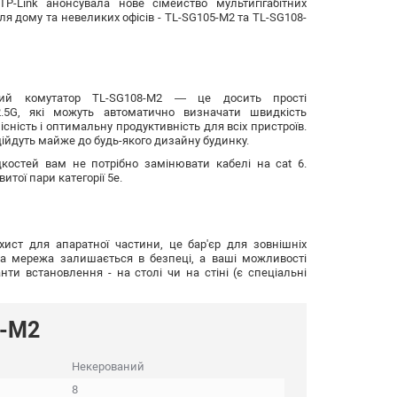
P-Link анонсувала нове сімейство мультигігабітних
я дому та невеликих офісів - TL-SG105-M2 та TL-SG108-
овий комутатор TL-SG108-M2 — це досить прості
2.5G, які можуть автоматично визначати швидкість
сність і оптимальну продуктивність для всіх пристроїв.
ійдуть майже до будь-якого дизайну будинку.
костей вам не потрібно замінювати кабелі на cat 6.
итої пари категорії 5e.
хист для апаратної частини, це бар'єр для зовнішніх
аша мережа залишається в безпеці, а ваші можливості
нти встановлення - на столі чи на стіні (є спеціальні
8-M2
Некерований
8