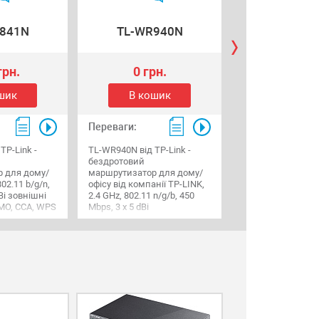
Патч-корд лит
841N
TL-WR940N
RJ45, Cat.5e
грн.
0 грн.
379.10 г
шик
В кошик
В коши
Переваги:
Переваги:
TP-Link -
TL-WR940N від TP-Link -
Патч-корд литий, 
бездротовий
Cat.5e, 15m, сірий
 для дому/
маршрутизатор для дому/
Q50
802.11 b/g/n,
офісу від компанії TP-LINK,
Bi зовнішні
2.4 GHz, 802.11 n/g/b, 450
IMO, ССА, WPS
Mbps, 3 х 5 dBi