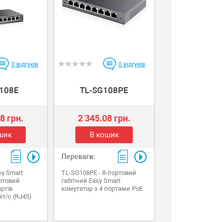
0
відгуків
0
відгуків
108E
TL-SG108PE
8 грн.
2 345.08 грн.
шик
В кошик
Переваги:
sy Smart
TL-SG108PE - 8-портовий
ортовий
габітний Easy Smart
ортів
комутатор з 4 портами PoE
іт/с (RJ45)