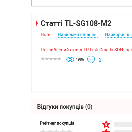
Статті TL-SG108-M2
Нові
Найкоментованіші
Найкорисніш
Поглиблений огляд TP-Link Omada SDN: н
1986
0
...
Відгуки покупців
(0)
Рейтинг покупців