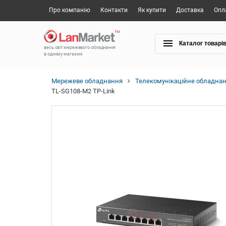
Про компанію
Контакти
Як купити
Доставка
Опл
Каталог товарі
весь світ мережевого обладнання
в одному магазині
Мережеве обладнання
Телекомунікаційне обладна
TL-SG108-M2 TP-Link