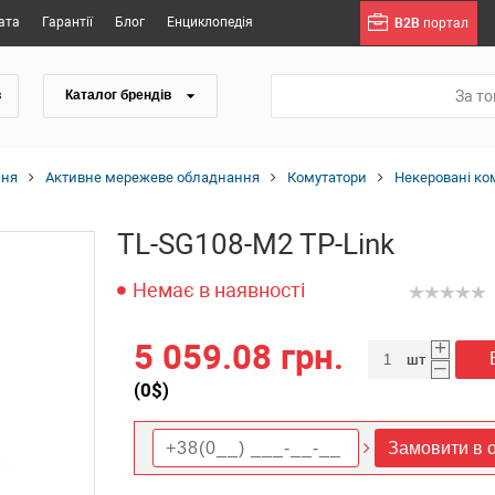
ата
Гарантії
Блог
Енциклопедія
B2B
портал
За т
в
Каталог брендів
ння
Активне мережеве обладнання
Комутатори
Некеровані ко
TL-SG108-M2 TP-Link
Немає в наявності
+
5 059.08 грн.
шт
–
(
0
$)
Замовити в о