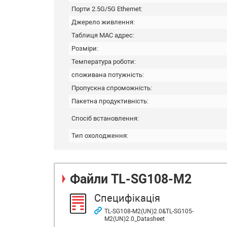
Порти 2.5G/5G Ethernet:
Джерело живлення:
Таблиця MAC адрес:
Розміри:
Температура роботи:
споживана потужність:
Пропускна спроможність:
Пакетна продуктивність:
Спосіб встановлення:
Тип охолодження:
Файли
TL-SG108-M2
Специфікація
TL-SG108-M2(UN)2.0&TL-SG105-
M2(UN)2.0_Datasheet