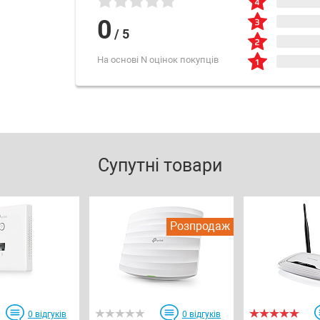
0
/
5
На основі N оцінок покупців
Супутні товари
Розпродаж
0
відгуків
0
відгуків