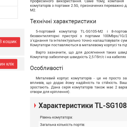
професійного використання. Саме тому, компанія T
комутаторів з портами 2.5G, призначених переважно дл
M2.
Технічні характеристики
5-портовий комутатор TL-SG105-M2 і 8-порт
безвентиляторні пристрої з портами 100Mbps/1G/
з’єднання та інтелектуально точно налаштовувати сумі
В кошик
Комутатори поставляються в металевому корпусі та під
Варто зазначити, що для досягнення таких швид
Комутатор забезпечує швидкість 2,5 Гбіт/с і на кабелях в
ин клік
Особливості
Металевий корпус комутаторів - це не просто за
впливів, що додає йому надійність та стійкість. В
зростають. Дана серія комутаторів також має 2 варіа
отвори для кріплення).
Характеристики TL-SG10
Рівень комутатора:
Загальна кількість портів: