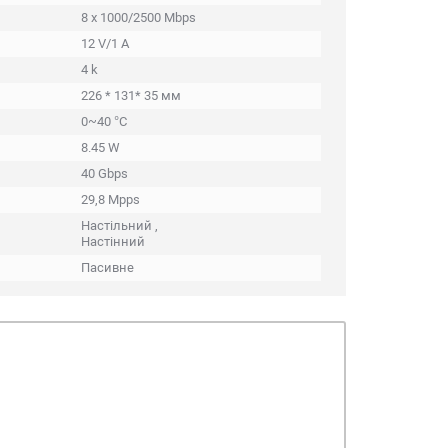
8 x 1000/2500 Mbps
12 V/1 A
4 k
226 * 131* 35 мм
0~40 °C
8.45 W
40 Gbps
29,8 Mpps
Настільний ,
Настінний
Пасивне