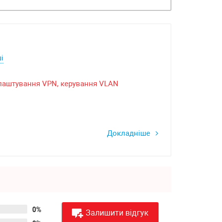
і
алаштування VPN, керування VLAN
Докладніше
0%
Залишити відгук