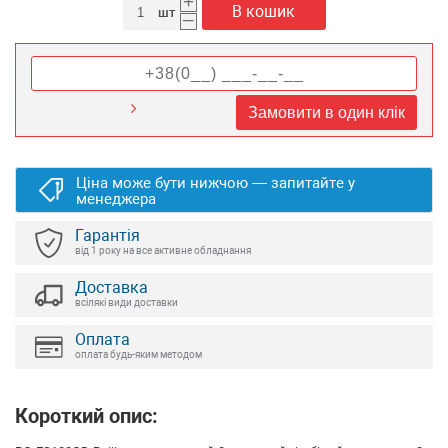
+
В кошик
шт
–
Замовити в один клік
Ціна може бути нижчою — запитайте у
менеджера
Гарантія
від 1 року на все активне обладнання
Доставка
всілякі види доставки
Оплата
оплата будь-яким методом
Короткий опис: