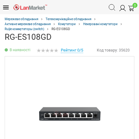
0
Мережеве обладнання
Телекомунікаційне обладнання
Активне мережеве обладнання
Комутатори
Некеровані комутатори
Ruijie коммутаторы (switch)
RG-ES108GD
RG-ES108GD
В наявності
Рейтинг 0/5
Код товару:
35620