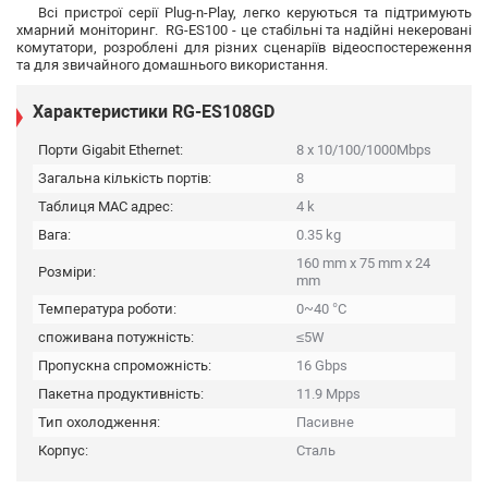
Всі пристрої серії Plug-n-Play, легко керуються та підтримують
хмарний моніторинг. RG-ES100 - це стабільні та надійні некеровані
комутатори, розроблені для різних сценаріїв відеоспостереження
та для звичайного домашнього використання.
Характеристики RG-ES108GD
Порти Gigabit Ethernet:
8 x 10/100/1000Mbps
Загальна кількість портів:
8
Таблиця MAC адрес:
4 k
Вага:
0.35 kg
160 mm x 75 mm x 24
Розміри:
mm
Температура роботи:
0~40 °C
споживана потужність:
≤5W
Пропускна спроможність:
16 Gbps
Пакетна продуктивність:
11.9 Mpps
Тип охолодження:
Пасивне
Корпус:
Сталь