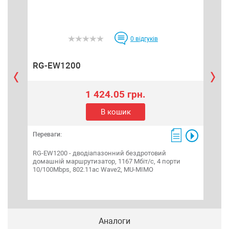
0
відгуків
RG-EW1200
RG
1 424.05 грн.
В кошик
Переваги:
Пере
RG-EW1200 - дводіапазонний бездротовий
RG-E
домашній маршрутизатор, 1167 Мбіт/с, 4 порти
гіга
10/100Mbps, 802.11ac Wave2, MU-MIMO
нас
Аналоги