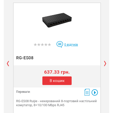
0
відгуків
RG-ES08
RG
637.33 грн.
В кошик
Переваги:
Пере
RG-ES08 Ruijie - некерований 8-портовий настільний
RG-E
комутатор, 8×10/100 Mbps RJ45
кому