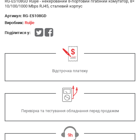
RG-ES108GD Ruijie - некерований 8-портовий гігабіний комутатор, 8×
10/100/1000 Mbps RJ45, сталевий корпус
Артикул:
RG-ES108GD
Виробник:
Ruijie
Поділитися у:
Відстрочка платежу
Перевірка та тестування обладнання перед продажем