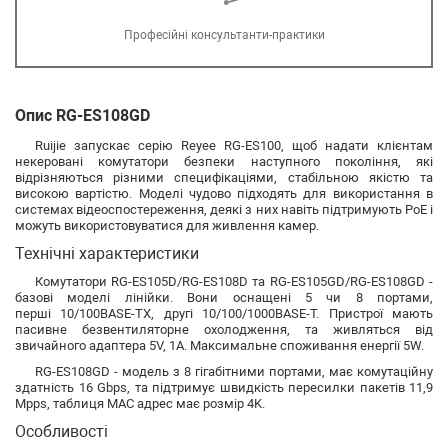
Професійні консультанти-практики
Опис RG-ES108GD
Ruijie запускає серію Reyee RG-ES100, щоб надати клієнтам
некеровані комутатори безпеки наступного покоління, які
відрізняються різними специфікаціями, стабільною якістю та
високою вартістю. Моделі чудово підходять для використання в
системах відеоспостереження, деякі з них навіть підтримують PoE і
можуть використовуватися для живлення камер.
Технічні характеристики
Комутатори RG-ES105D/RG-ES108D та RG-ES105GD/RG-ES108GD -
базові моделі лінійки. Вони оснащені 5 чи 8 портами,
перші 10/100BASE-TX, другі 10/100/1000BASE-T. Пристрої мають
пасивне безвентиляторне охолодження, та живляться від
звичайного адаптера 5V, 1A. Максимальне споживання енергії 5W.
RG-ES108GD - модель з 8 гігабітними портами, має комутаційну
здатність 16 Gbps, та підтримує швидкість пересилки пакетів 11,9
Mpps, таблиця MAC адрес має розмір 4K.
Особливості