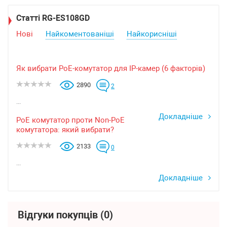
Статті RG-ES108GD
Нові
Найкоментованіші
Найкорисніші
Як вибрати PoE-комутатор для IP-камер (6 факторів)
2890
2
...
Докладніше
PoE комутатор проти Non-PoE
комутатора: який вибрати?
2133
0
...
Докладніше
Відгуки покупців
(0)