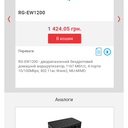
RG-EW1200
RG
1 424.05 грн.
В кошик
Переваги:
Пере
RG-EW1200 - дводіапазонний бездротовий
RG-E
домашній маршрутизатор, 1167 Мбіт/с, 4 порти
гіга
10/100Mbps, 802.11ac Wave2, MU-MIMO
нас
Аналоги