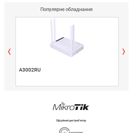
Популярне обладнання
A3002RU
A3
Офіційний дистриб'ютор