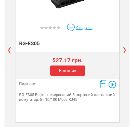
0
відгуків
RG-ES05
RG
527.17 грн.
В кошик
Переваги:
Пере
RG-ES05 Ruijie - некерований 5-портовий настільний
RG-E
комутатор, 5× 10/100 Mbps RJ45
кому