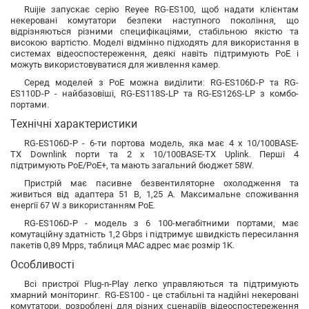
Ruijie запускає серію Reyee RG-ES100, щоб надати клієнтам
некеровані комутатори безпеки наступного покоління, що
відрізняються різними специфікаціями, стабільною якістю та
високою вартістю. Моделі відмінно підходять для використання в
системах відеоспостереження, деякі навіть підтримують PoE і
можуть використовуватися для живлення камер.
Серед моделей з PoE можна виділити: RG-ES106D-P та RG-
ES110D-P - найбазовіші, RG-ES118S-LP та RG-ES126S-LP з комбо-
портами.
Технічні характеристики
RG-ES106D-P - 6-ти портова модель, яка має 4 x 10/100BASE-
TX Downlink порти та 2 x 10/100BASE-TX Uplink. Перші 4
підтримують PoE/PoE+, та мають загальний бюджет 58W.
Пристрій має пасивне безвентиляторне охолодження та
живиться від адаптера 51 В, 1,25 А. Максимальне споживання
енергії 67 W з використанням PoE.
RG-ES106D-P - модель з 6 100-мегабітними портами, має
комутаційну здатність 1,2 Gbps і підтримує швидкість пересилання
пакетів 0,89 Mpps, таблиця MAC адрес має розмір 1K.
Особливості
Всі пристрої Plug-n-Play легко управляються та підтримують
хмарний моніторинг. RG-ES100 - це стабільні та надійні некеровані
комутатори, розроблені для різних сценаріїв відеоспостереження