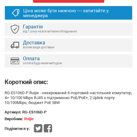
Ціна може бути нижчою — запитайте у
менеджера
Гарантія
від 1 року на все активне обладнання
Доставка
всілякі види доставки
Оплата
оплата будь-яким методом
Короткий опис:
RG-ES106D-P Ruijie - некерований 6-портовий настільний комутатор,
4× 10/100 Mbps RJ45 з підтримкою PoE/PoE+, 2 Uplink порту
10/100Mbps, бюджет PoE 58W
Артикул:
RG-ES106D-P
Виробник:
Ruijie
Поділитися у: