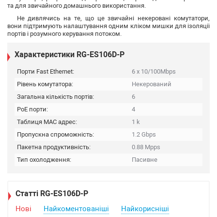
та для звичайного домашнього використання.
Не дивлячись на те, що це звичайні некеровані комутатори,
вони підтримують налаштування одним кліком мишки для ізоляції
портів і розумного керування потоком.
Характеристики RG-ES106D-P
Порти Fast Ethernet:
6 x 10/100Mbps
Рівень комутатора:
Некерований
Загальна кількість портів:
6
PoE порти:
4
Таблиця MAC адрес:
1 k
Пропускна спроможність:
1.2 Gbps
Пакетна продуктивність:
0.88 Mpps
Тип охолодження:
Пасивне
Статті RG-ES106D-P
Нові
Найкоментованіші
Найкорисніші