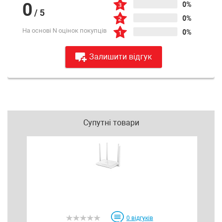
0
0%
/
5
0%
На основі N оцінок покупців
0%
Залишити відгук
Супутні товари
0
відгуків