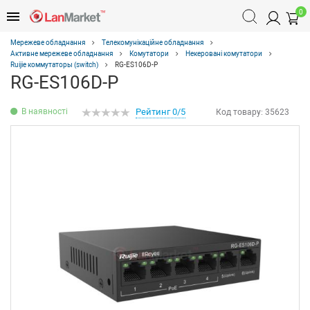
0
Мережеве обладнання
Телекомунікаційне обладнання
Активне мережеве обладнання
Комутатори
Некеровані комутатори
Ruijie коммутаторы (switch)
RG-ES106D-P
RG-ES106D-P
В наявності
Рейтинг 0/5
Код товару:
35623