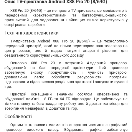
Опис TV-приставка Android X88 Pro 20 (8/64G)
X88 Pro 20 (8/64G) – це не просто TV-приставка; це медіацентр із
передовими характеристиками та багатофункціональністю,
призначений для задоволення найвищих вимог користувачів у
сфері розваг та роботи.
Технічні характеристики
TV-приставка Android X88 Pro 20 (8/64G) – це технологічно
передовий пристрій, який не тільки перетворює ваш телевізор на
центр розваг, але й надає потужні апаратні рішення для
бездоганного користувальницького досвіду.
Основою X88 Pro 20 є потужний 4-ядерний процесор,
збудований на базі передової архітектури. Цей процесор
забезпечує високу продуктивність і чуйність пристрою,
дозволяючи легко обробляти ресурсомісткі програми,
відтворювати відео високої роздільної здатності і запускати сучасні
ігри.
Пристрій оснащений значним обсягом оперативної та
вбудованої пам'яті – 8 ГБ та 64 ГБ відповідно. Це забезпечує не
тільки плавну та багатозадачну роботу, але й достатньо місця для
зберігання медіафайлів, додатків та ігор.
Особливості
Одним із ключових елементів апаратної частини є графічний
процесор високого класу. Вбудована графіка забезпечує