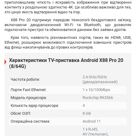
приголомшливу чіткість і яскравість зображення при відтворенні
контенту з роздільною здатністю 4K. Це особливо важливо для тих,
хто цінує якість відтворення відео та ігор.
X88 Pro 20 підтримує передові технології бездротового зв'язку,
включаючи дводіапазонний Wi-Fi та Bluetooth, що дозволяє
підключати пристрої та обмінюватися даними без зайвих дротів.
Крім того, наявність різноманітних портів, таких як HDMI, USB,
Ethernet, розширює можливості підключення зовнішніх пристроїв
від флеш-накопичувачів до ігрових контролерів.
Характеристики TV-приставка Android X88 Pro 20
(8/64G)
2.4 GHz/5GHz
Частота роботи:
(двохдіапазонний)
Порти Fast Ethernet:
1 x 10/100Mbps
Модель процесора:
Rockchip RK3566
Кількість ядер процесора:
4
Обсяг ОЗП:
8 GB
Операційна система:
Android 11
1 x RJ45,
AV (тюльпан),