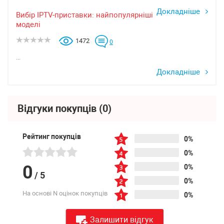
Докладніше
Вибір IPTV-приставки: найпопулярніші
моделі
1472
0
...
Докладніше
Відгуки покупців
(0)
Рейтинг покупців
0%
0%
0
0%
/
5
0%
На основі N оцінок покупців
0%
Залишити відгук