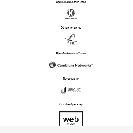
Офіційний дистриб'ютор
Офіційний дилер
Офіційний дистриб'ютор
Представник
Офіційний реселер
Тех підтримка магазину