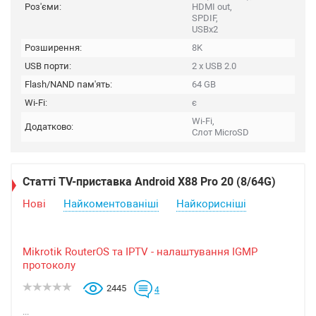
Роз'єми:
HDMI out,
SPDIF,
USBx2
Розширення:
8K
USB порти:
2 x USB 2.0
Flash/NAND пам'ять:
64 GB
Wi-Fi:
є
Wi-Fi,
Додатково:
Слот MicroSD
Статті TV-приставка Android X88 Pro 20 (8/64G)
Нові
Найкоментованіші
Найкорисніші
Mikrotik RouterOS та IPTV - налаштування IGMP
протоколу
2445
4
...