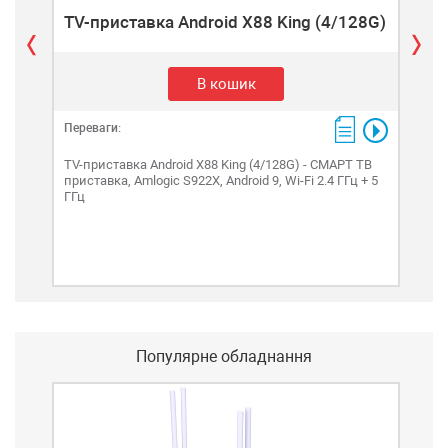
TV-приставка Android X88 King (4/128G)
В кошик
Переваги:
Пере
TV-приставка Android X88 King (4/128G) - СМАРТ ТВ
TV-п
приставка, Amlogic S922X, Android 9, Wi-Fi 2.4 ГГц + 5
прис
ГГц
+ 5 
Популярне обладнання