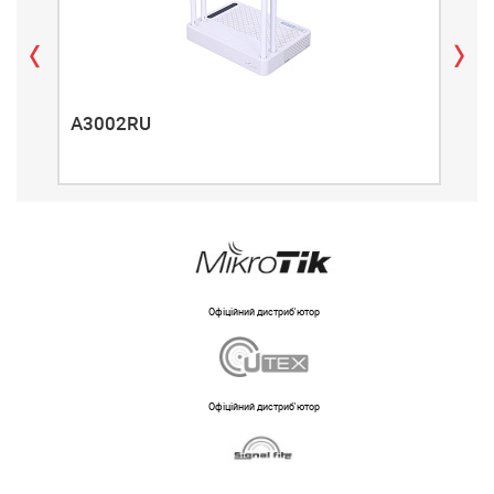
A3002RU
A3
Офіційний дистриб'ютор
Офіційний дистриб'ютор