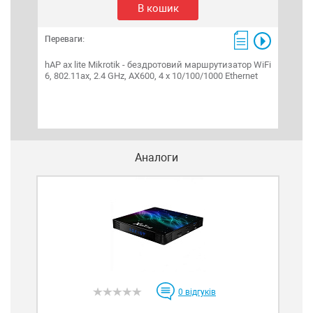
В кошик
Переваги:
Пере
hAP ax lite Mikrotik - бездротовий маршрутизатор WiFi
Merc
6, 802.11ax, 2.4 GHz, AX600, 4 x 10/100/1000 Ethernet
нас
Аналоги
0
відгуків