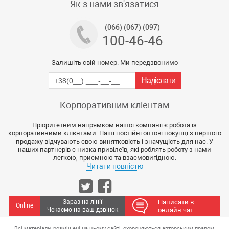
Як з нами зв'язатися
(066) (067) (097)
100-46-46
Залишіть свій номер. Ми передзвонимо
Корпоративним кліентам
Пріоритетним напрямком нашої компанії є робота із
корпоративними клієнтами. Наші постійні оптові покупці з першого
продажу відчувають свою винятковість і значущість для нас. У
наших партнерів є низка привілеїв, які роблять роботу з нами
легкою, приємною та взаємовигідною.
Читати повністю
Зараз на лінії
Написати в
Online
Чекаємо на ваш дзвінок
онлайн чат
Всі матеріали, розміщені на цьому сайті, охороняються авторським правом,