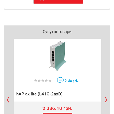
Супутні товари
0
відгуків
hAP ax lite (L41G-2axD)
Me
2 386.10 грн.