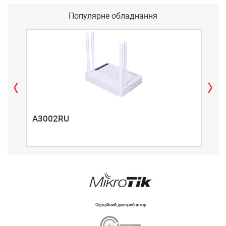
Популярне обладнання
A3002RU
A3
Офіційний дистриб'ютор