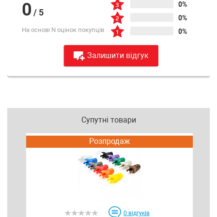
0
0%
/
5
0%
На основі N оцінок покупців
0%
Залишити відгук
Супутні товари
Розпродаж
П
0
відгуків