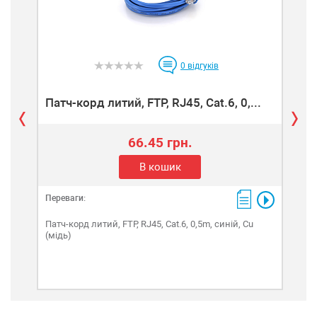
0
відгуків
Патч-корд литий, FTP, RJ45, Cat.6, 0,...
Пат
66.45 грн.
В кошик
Переваги:
Пере
Патч-корд литий, FTP, RJ45, Cat.6, 0,5m, синій, Cu
Патч
(мідь)
(мід