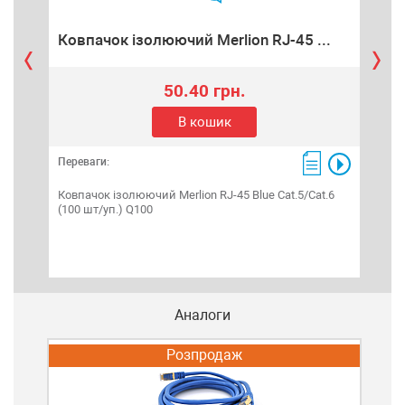
Ко
Ковпачок ізолюючий Merlion RJ-45 ...
50.40 грн.
В кошик
Пере
Переваги:
Коне
100 
Ковпачок ізолюючий Merlion RJ-45 Blue Cat.5/Cat.6
(100 шт/уп.) Q100
Аналоги
Розпродаж