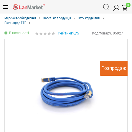
0
Мережеве обладнання
Кабельна продукція
Патч-корди литі
Патч-корди FTP
В наявності
Рейтинг 0/5
Код товару:
05927
Розпродаж