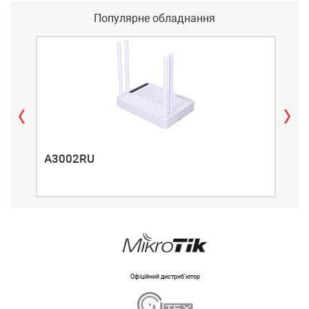
Популярне обладнання
A3002RU
A3
Офіційний дистриб'ютор