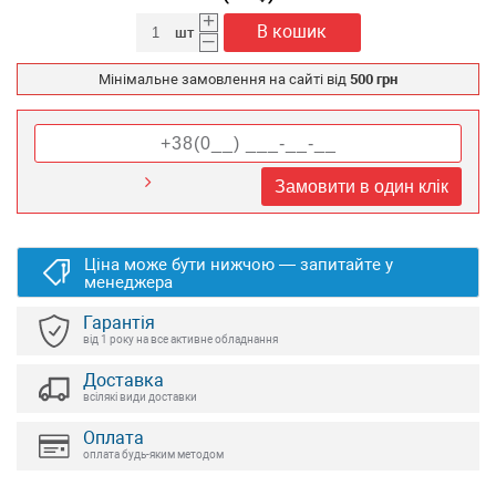
+
В кошик
шт
–
Мінімальне замовлення на сайті від
500 грн
Замовити в один клік
Ціна може бути нижчою — запитайте у
менеджера
Гарантія
від 1 року на все активне обладнання
Доставка
всілякі види доставки
Оплата
оплата будь-яким методом