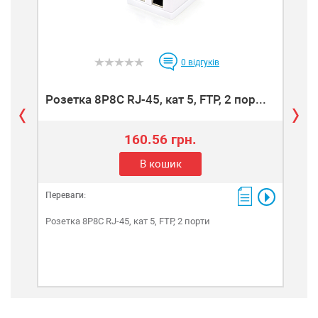
0
відгуків
Розетка 8P8C RJ-45, кат 5, FTP, 2 пор...
Роз
160.56 грн.
В кошик
Переваги:
Пере
Розетка 8P8C RJ-45, кат 5, FTP, 2 порти
Розе