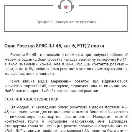
Професійні консультанти-практики
Опис Розетка 8P8C RJ-45, кат 6, FTP, 2 порти
Розетки RJ-45 - це незамінні елементи при побудові кабельної
мережі в будинку. Зовні розетка нагадує звичайну телефонну RJ-11,
з якою знайомий кожен. Але в RJ-45 більше контактів роз'єму –
вісім, а не 4. Відповідно, така розетка може використовуватися як
телефонна, але не навпаки.
Існує кілька видів мережевих розеток, що відрізняються
кількістю портів RJ-45, категорією, екрануванням та виконанням.
Найбільш поширені 1 або 2 портові настінні розетки.
Технічні характеристики
Ця модель є накладною білою розеткою з двома портами RJ-
45, яка призначена для встановлення на стіні. Вона має 8 контактів
і використовує стандартне розпинання. Навпроти кожної
контактної групи є кольорове маркування, яке відповідає
стандартам T568A та T568B (на розетці позначені літерами «А» та
«В»). Щоб уникнути проблем, вся мережа LAN повинна будуватися