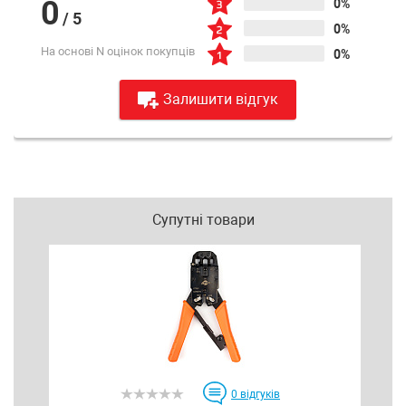
0
0%
/
5
0%
На основі N оцінок покупців
0%
Залишити відгук
Супутні товари
0
відгуків