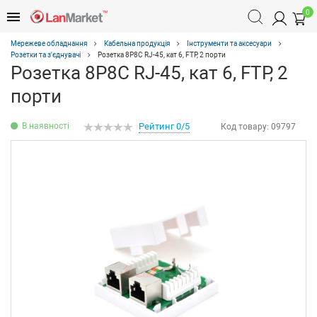
0
Мережеве обладнання
Кабельна продукція
Інструменти та аксесуари
Розетки та з'єднувачі
Розетка 8P8C RJ-45, кат 6, FTP, 2 порти
Розетка 8P8C RJ-45, кат 6, FTP, 2
порти
В наявності
Рейтинг 0/5
Код товару:
09797