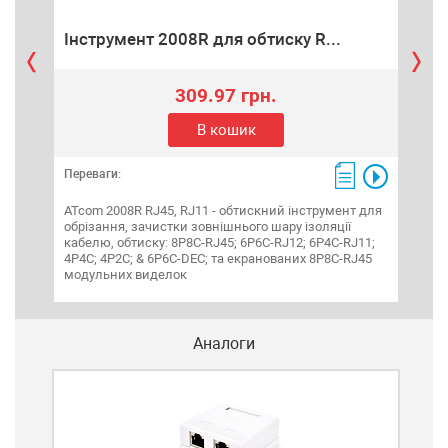
Інструмент 2008R для обтиску R...
Ка
309.97 грн.
В кошик
Переваги:
Пере
ATcom 2008R RJ45, RJ11 - обтискний інструмент для
Кабе
обрізання, зачистки зовнішнього шару ізоляції
(fem
кабелю, обтиску: 8P8C-RJ45; 6P6C-RJ12; 6P4C-RJ11;
4P4C; 4P2C; & 6P6C-DEC; та екранованих 8P8C-RJ45
модульних виделок
Аналоги