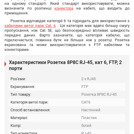
на одному стандарті. Який стандарт використовувати, можна
визначити по розпинці
конектора
на кабелі, що входить до
приміщення.
Розетка відповідає категорії 6 та підходить для використання з
кабелями витої пари Cat. 6
. Ця категорія має вдвічі більшу смугу
пропускання, ніж Cat 5E, що безпосередньо впливає швидкість
передачі даних. Варто зазначити, що категорія кабелю, що
підключається, повинна бути не більше ніж у розетці. Розетка
екранована та може використовуватися з FTP кабелями та
конекторами.
Характеристики Розетка 8P8C RJ-45, кат 6, FTP, 2
порти
Роз'єми:
2 x RJ45
Екранування:
FTP
Тип товару:
Розетка 8P8C RJ-45
Категорія витої пари:
CAT6
Спосіб встановлення:
Настінний
Матеріал:
Пластик
Колір:
білий
Тип конектора:
RJ-45