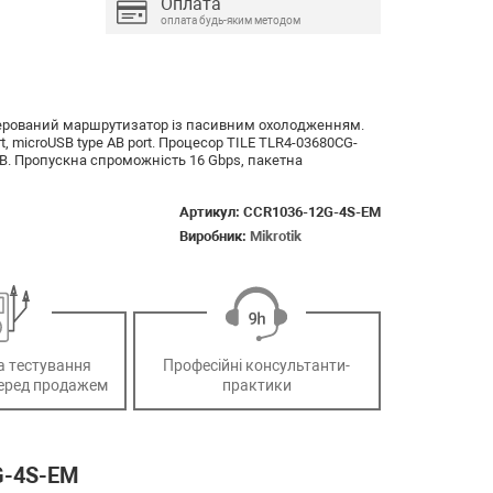
Оплата
оплата будь-яким методом
й керований маршрутизатор із пасивним охолодженням.
ort, microUSB type AB port. Процесор TILE TLR4-03680CG-
 GB. Пропускна спроможність 16 Gbps, пакетна
Артикул:
CCR1036-12G-4S-EM
Виробник:
Mikrotik
а тестування
Професійні консультанти-
еред продажем
практики
G-4S-EM