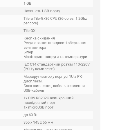
1 GB
Наявність USB-порту
Tilera Tile-Gx36 CPU (36-cores, 1.2Ghz
per core)
Tile GX
Кнопка скидання
Регулювання швидкості обертання
вентилятора
Біпер
Моніторинг напруги та температури
IEC C14 стандартний роз'єм 110/220V
(PSU у комплекті)
Маршрутизатор у корпусі 1U з РК-
дисплеєм,
Блок живлення, кабель живлення,
USB-кабель
1x DB9 RS232C асинхронний
послідовний порт
1x microUSB порт
до 60 Вт
355 x 145 x 55 мм
Максимальна температура