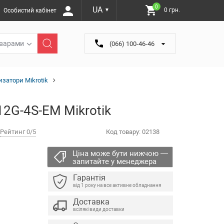
0
UA
0 грн.
Особистий кабінет
▼
оварами
(066) 100-46-46
затори Mikrotik
12G-4S-EM Mikrotik
Рейтинг 0/5
Код товару:
02138
Ціна може бути нижчою —
запитайте у менеджера
Гарантія
від 1 року на все активне обладнання
Доставка
всілякі види доставки