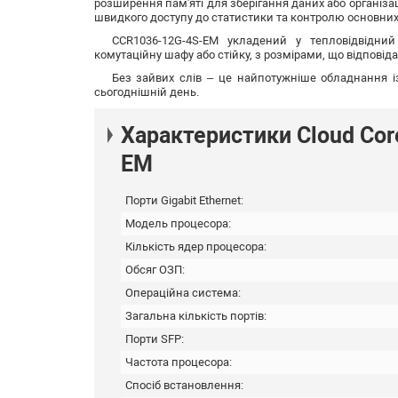
розширення пам'яті для зберігання даних або організа
швидкого доступу до статистики та контролю основних
CCR1036-12G-4S-EM укладений у тепловідвідн
комутаційну шафу або стійку, з розмірами, що відпові
Без зайвих слів – це найпотужніше обладнання і
сьогоднішній день.
Характеристики Cloud Cor
EM
Порти Gigabit Ethernet:
Модель процесора:
Кількість ядер процесора:
Обсяг ОЗП:
Операційна система:
Загальна кількість портів:
Порти SFP:
Частота процесора:
Спосіб встановлення: