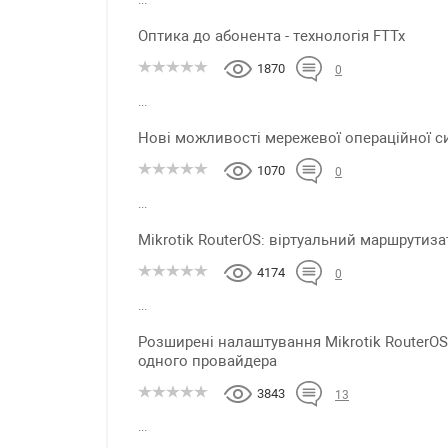
Оптика до абонента - технологія FTTx
1870
0
...
Нові можливості мережевої операційної си
1070
0
...
Mikrotik RouterOS: віртуальний маршрутиза
4174
0
...
Розширені налаштування Mikrotik RouterOS
одного провайдера
3843
13
...