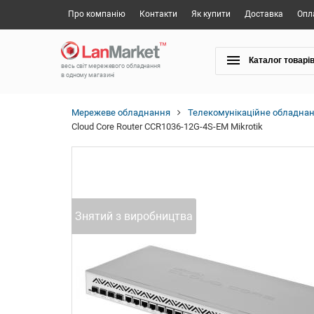
Про компанію
Контакти
Як купити
Доставка
Опл
Каталог товарі
весь світ мережевого обладнання
в одному магазині
Мережеве обладнання
Телекомунікаційне обладна
Cloud Core Router CCR1036-12G-4S-EM Mikrotik
Знятий з виробництва