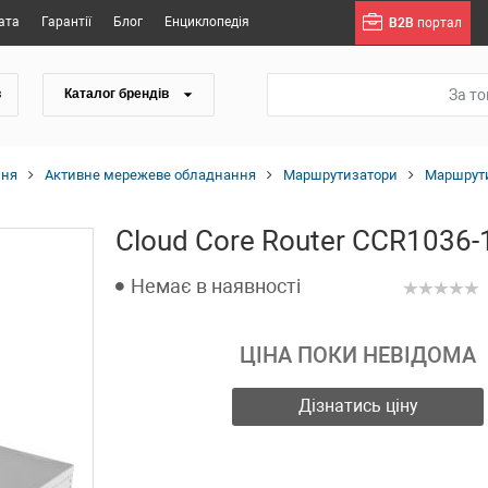
ата
Гарантії
Блог
Енциклопедія
B2B
портал
За т
в
Каталог брендів
ння
Активне мережеве обладнання
Маршрутизатори
Маршрути
Cloud Core Router CCR1036-
Немає в наявності
ЦІНА ПОКИ НЕВІДОМА
Дізнатись ціну