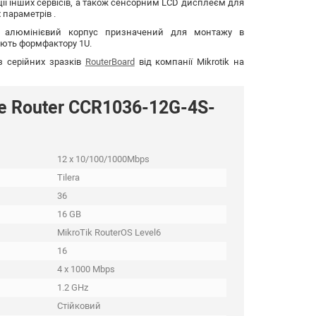
ції інших сервісів, а також сенсорним LCD дисплеєм для
 параметрів .
ий алюмінієвий корпус призначений для монтажу в
дають формфактору 1U.
з серійних зразків
RouterBoard
від компанії Mikrotik на
e Router CCR1036-12G-4S-
12 x 10/100/1000Mbps
Tilera
36
16 GB
MikroTik RouterOS Level6
16
4 x 1000 Mbps
1.2 GHz
Стійковий