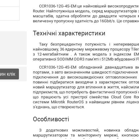
CCR1036-12G-4S-EM
це найновіший високопродуктивн
Router. Найпотужніша модель, серед маршрутизаторів
масштабів, здатна обробляти до двадцяти чотирьох мі
величезну пропускну здатність до 16Gbit/s. Це справжн
Технічні характеристики
Таку безпрецедентну потужність і непереверш
найновішому, 36 ядерному мережевому процесору Tilera
з 12-мегабайтним . А також модель з індексом EM
оперативної SODIMM DDR3 пам'яті і 512Mb вбудованої Fl
CCR1036-12G-4S-EM обладнаний дванадцятьма вис
портами, з авто визначенням швидкості підключення
ин клік
підключення до високошвидкісних оптоволоконних к
повинні підбиратися виходячи з характеристик опто
новий маршрутизатор для втілення в життя, найсміли
підприємств, що потребують фантастичної пропускної 
що працюють усі пристрої сімейства Cloud Core Rou
системи Mikrotik RouterOS з найвищим рівнем ліценз
з'єднань, що створюються.
Особливості
З додаткових можливостей, новинка облад
маршрутизатором та моніторингу мережі, кнопкою