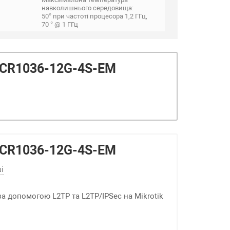
навколишнього середовища:
50° при частоті процесора 1,2 ГГц,
70 ° @ 1 ГГц
 CCR1036-12G-4S-EM
 CCR1036-12G-4S-EM
і
за допомогою L2TP та L2TP/IPSec на Mikrotik