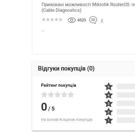
Приховані можливості Mikrotik RouterOS: п
(Cable Diagnostics)
4523
0
...
Відгуки покупців
(0)
Рейтинг покупців
0
/
5
На основі N оцінок покупців