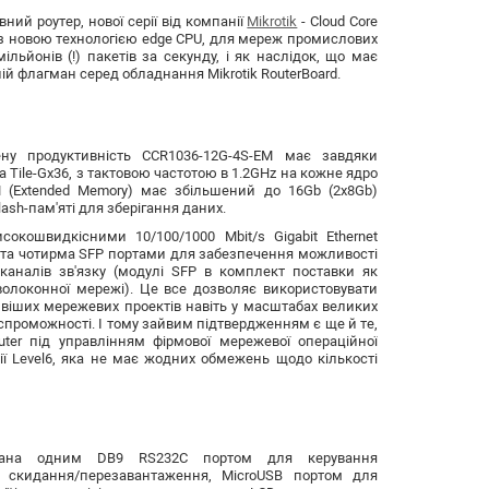
ий роутер, нової серії від компанії
Mikrotik
- Cloud Core
 з новою технологією edge CPU, для мереж промислових
льйонів (!) пакетів за секунду, і як наслідок, що має
ій флагман серед обладнання Mikrotik RouterBoard.
ену продуктивність CCR1036-12G-4S-EM має завдяки
 Tile-Gx36, з тактовою частотою в 1.2GHz на кожне ядро
 (Extended Memory) має збільшений до 16Gb (2x8Gb)
ash-пам'яті для зберігання даних.
окошвидкісними 10/100/1000 Mbit/s Gigabit Ethernet
 та чотирма SFP портами для забезпечення можливості
аналів зв'язку (модулі SFP в комплект поставки як
волоконної мережі). Це все дозволяє використовувати
віших мережевих проектів навіть у масштабах великих
спроможності. І тому зайвим підтвердженням є ще й те,
ter під управлінням фірмової мережевої операційної
ії Level6, яка не має жодних обмежень щодо кількості
нана одним DB9 RS232C портом для керування
 скидання/перезавантаження, MicroUSB портом для