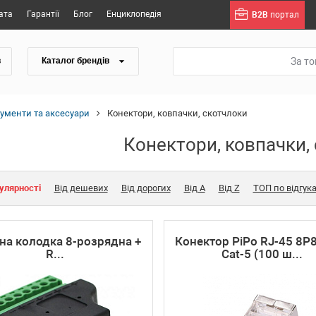
ата
Гарантії
Блог
Енциклопедія
B2B
портал
За т
в
Каталог брендів
рументи та аксесуари
Конектори, ковпачки, скотчлоки
Конектори, ковпачки,
улярності
Від дешевих
Від дорогих
Від A
Від Z
ТОП по відгук
на колодка 8-розрядна +
Конектор PiPo RJ-45 8P
R...
Cat-5 (100 ш...