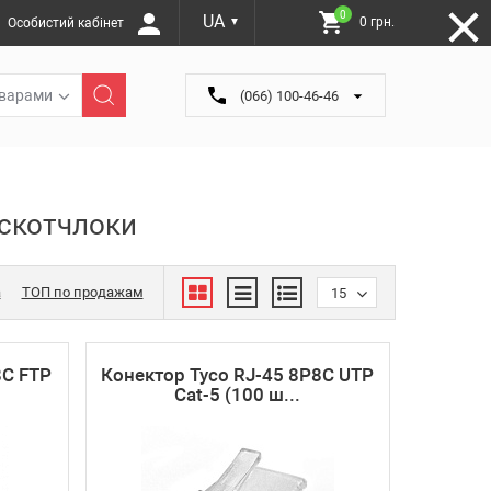
0
UA
0 грн.
Особистий кабінет
▼
оварами
(066) 100-46-46
 скотчлоки
а
ТОП по продажам
15
8C FTP
Конектор Tyco RJ-45 8P8C UTP
Cat-5 (100 ш...