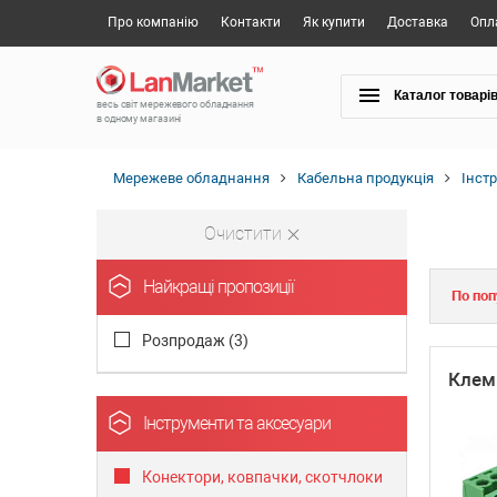
Про компанію
Контакти
Як купити
Доставка
Опл
Каталог товарі
весь світ мережевого обладнання
в одному магазині
Мережеве обладнання
Кабельна продукція
Інст
Очистити
Найкращі пропозиції
По поп
Розпродаж (
3
)
Клем
Інструменти та аксесуари
Конектори, ковпачки, скотчлоки