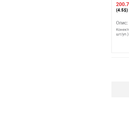
200.7
(4.5$)
Опис:
Конект
шт/уп.)