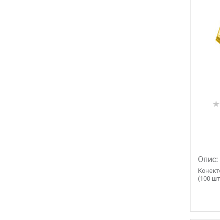
Опис:
Конекто
(100 шт