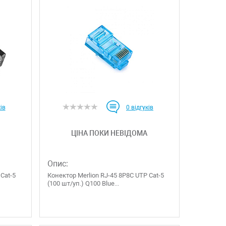
ів
0
відгуків
ЦІНА ПОКИ НЕВІДОМА
Опис:
 Cat-5
Конектор Merlion RJ-45 8P8C UTP Cat-5
(100 шт/уп.) Q100 Blue...