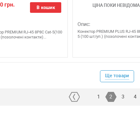
0 грн.
ЦІНА ПОКИ НЕВІДОМА
В кошик
Опис:
Конектор PREMIUM PLUS RJ-45 8P
ор PREMIUM RJ-45 8P8C Cat-5(100
5 (100 шт/уп.) (позолочені контак
 (позолочені контакти)...
Ще товари
1
2
3
4