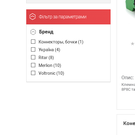
Фільтр за параметрами
Бренд
Коннекторы, бочки (
1
)
Україна (
4
)
Ritar (
8
)
Merlion (
10
)
Voltronic (
10
)
Опис:
Клемна
8P8С та
Коне