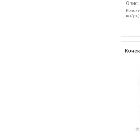
Опис:
Конекто
шт/уп.)
Конек