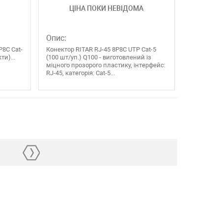
ЦІНА ПОКИ НЕВІДОМА
Опис:
8C Cat-
Конектор RITAR RJ-45 8P8C UTP Cat-5
ти)...
(100 шт/уп.) Q100 - виготовлений із
міцного прозорого пластику, інтерфейс:
RJ-45, категорія: Cat-5...