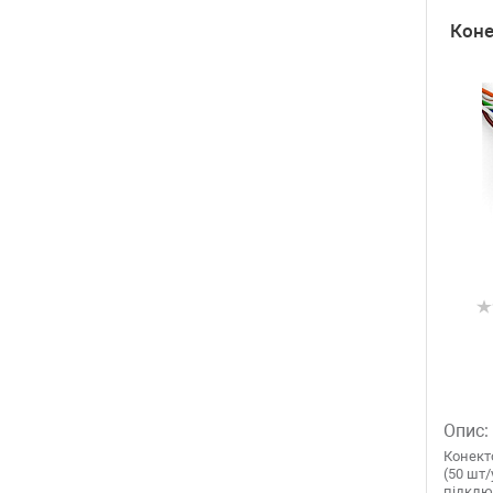
Коне
Опис:
Конекто
(50 шт/
підклю