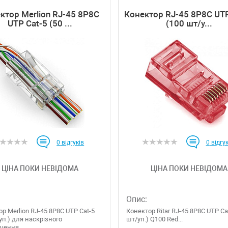
ктор Merlion RJ-45 8P8C
Конектор RJ-45 8P8C UTP
UTP Cat-5 (50 ...
(100 шт/у...
0
відгуків
0
відгук
ЦІНА ПОКИ НЕВІДОМА
ЦІНА ПОКИ НЕВІДОМА
Опис:
р Merlion RJ-45 8P8C UTP Cat-5
Конектор Ritar RJ-45 8P8C UTP Ca
уп.) для наскрізного
шт/уп.) Q100 Red...
чення...