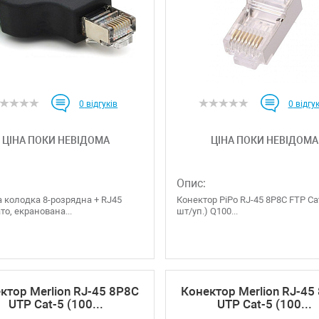
0
відгуків
0
відгук
ЦІНА ПОКИ НЕВІДОМА
ЦІНА ПОКИ НЕВІДОМА
Опис:
 колодка 8-розрядна + RJ45
Конектор PiPo RJ-45 8P8C FTP Cat
то, екранована...
шт/уп.) Q100...
ктор Merlion RJ-45 8P8C
Конектор Merlion RJ-45
UTP Cat-5 (100...
UTP Cat-5 (100...