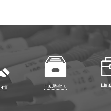
Швид
Надійність
нтії