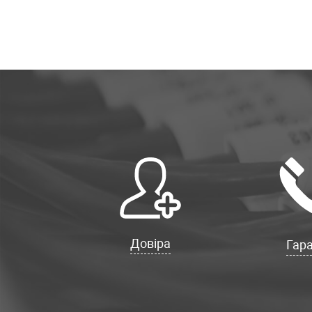
Довіра
Гара