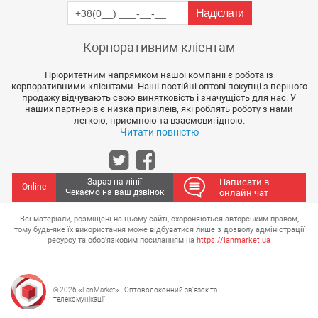
Корпоративним кліентам
Пріоритетним напрямком нашої компанії є робота із
корпоративними клієнтами. Наші постійні оптові покупці з першого
продажу відчувають свою винятковість і значущість для нас. У
наших партнерів є низка привілеїв, які роблять роботу з нами
легкою, приємною та взаємовигідною.
Читати повністю
Зараз на лінії
Написати в
Online
Чекаємо на ваш дзвінок
онлайн чат
Всі матеріали, розміщені на цьому сайті, охороняються авторським правом,
тому будь-яке їх використання може відбуватися лише з дозволу адміністрації
ресурсу та обов'язковим посиланням на
https://lanmarket.ua
© 2026 «LanMarket» - Оптоволоконний зв'язок та
телекомунікації