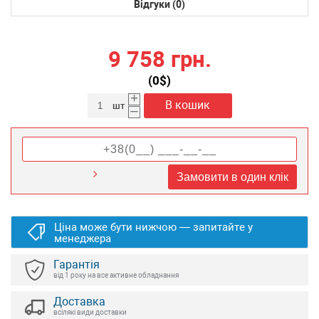
Відгуки (0)
9 758 грн.
(
0
$)
+
В кошик
шт
–
Замовити в один клік
Ціна може бути нижчою — запитайте у
менеджера
Гарантія
від 1 року на все активне обладнання
Доставка
всілякі види доставки