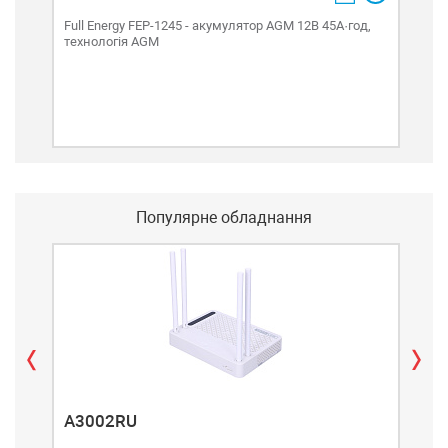
Пере
Full Energy FEP-1245 - акумулятор AGM 12В 45А·год,
технологія AGM
Акум
(GEL
цикл
Популярне обладнання
A3002RU
A3