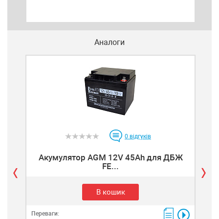
(по
пере
Аналоги
0
відгуків
Акумулятор AGM 12V 45Ah для ДБЖ
Аку
FE...
В кошик
Переваги: