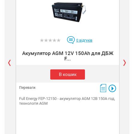
0
відгуків
Акумулятор AGM 12V 150Ah для ДБЖ
А
F...
В кошик
Переваги:
Пере
Full Energy FEP-12150 - акумулятор AGM 12В 150А·год,
технологія AGM
Акум
100