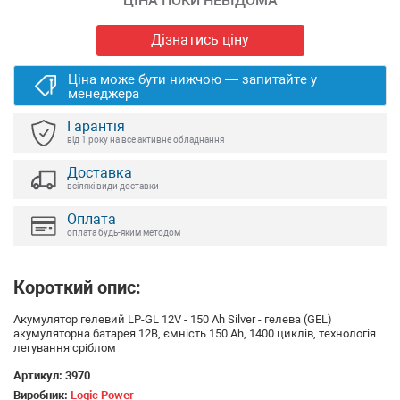
ЦІНА ПОКИ НЕВІДОМА
Дізнатись ціну
Ціна може бути нижчою — запитайте у
менеджера
Гарантія
від 1 року на все активне обладнання
Доставка
всілякі види доставки
Оплата
оплата будь-яким методом
Короткий опис:
Акумулятор гелевий LP-GL 12V - 150 Ah Silver - гелева (GEL)
акумуляторна батарея 12В, ємність 150 Ah, 1400 циклів, технологія
легування сріблом
Артикул:
3970
Виробник:
Logic Power