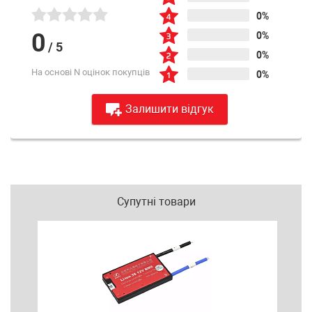
0%
0
0%
/
5
0%
На основі N оцінок покупців
0%
Залишити відгук
Супутні товари