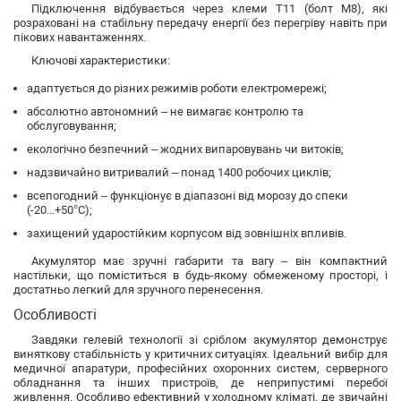
Підключення відбувається через клеми T11 (болт М8), які
розраховані на стабільну передачу енергії без перегріву навіть при
пікових навантаженнях.
Ключові характеристики:
адаптується до різних режимів роботи електромережі;
абсолютно автономний – не вимагає контролю та
обслуговування;
екологічно безпечний – жодних випаровувань чи витоків;
надзвичайно витривалий – понад 1400 робочих циклів;
всепогодний – функціонує в діапазоні від морозу до спеки
(-20...+50°C);
захищений ударостійким корпусом від зовнішніх впливів.
Акумулятор має зручні габарити та вагу – він компактний
настільки, що поміститься в будь-якому обмеженому просторі, і
достатньо легкий для зручного перенесення.
Особливості
Завдяки гелевій технології зі сріблом акумулятор демонструє
виняткову стабільність у критичних ситуаціях. Ідеальний вибір для
медичної апаратури, професійних охоронних систем, серверного
обладнання та інших пристроїв, де неприпустимі перебої
живлення. Особливо ефективний у холодному кліматі, де звичайні