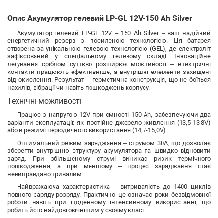
Опис Акумулятор гелевий LP-GL 12V-150 Ah Silver
Акумулятор гелевий LP-GL 12V – 150 Ah Silver – ваш надійний
енергетичний резерв з посиленою технологією. Ця батарея
створена за унікальною гелевою технологією (GEL), де електроліт
зафіксований у спеціальному гелевому складі. Інноваційне
легування сріблом суттєво розширює можливості – електричні
контакти працюють ефективніше, а внутрішні елементи захищені
від окислення. Результат – герметична конструкція, що не боїться
нахилів, вібрації чи навіть пошкоджень корпусу.
Технічні можливості
Працює з напругою 12V при ємності 150 Ah, забезпечуючи два
варіанти експлуатації: як постійне джерело живлення (13,5-13,8V)
або в режимі періодичного використання (14,7-15,0V).
Оптимальний режим заряджання – струмом 30А, що дозволяє
зберегти внутрішню структуру акумулятора та швидко відновити
заряд. При збільшеному струмі виникає ризик термічного
пошкодження, а при меншому – процес заряджання стає
невиправдано тривалим.
Найвражаюча характеристика – витривалість до 1400 циклів
повного заряду-розряду. Практично це означає роки безвідмовної
роботи навіть при щоденному інтенсивному використанні, що
робить його найдовговічнішим у своєму класі.