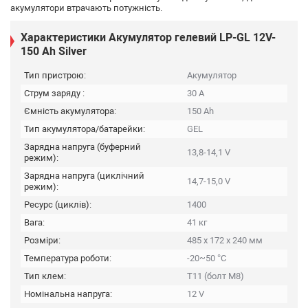
акумулятори втрачають потужність.
Характеристики Акумулятор гелевий LP-GL 12V-
150 Ah Silver
Тип пристрою:
Акумулятор
Струм заряду :
30 А
Ємність акумулятора:
150 Ah
Тип акумулятора/батарейки:
GEL
Зарядна напруга (буферний
13,8-14,1 V
режим):
Зарядна напруга (циклічний
14,7-15,0 V
режим):
Ресурс (циклів):
1400
Вага:
41 кг
Розміри:
485 х 172 х 240 мм
Температура роботи:
-20~50 °C
Тип клем:
T11 (болт М8)
Номінальна напруга:
12 V