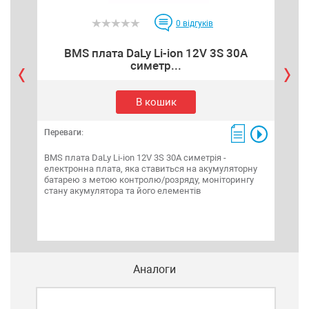
0
відгуків
BMS плата DaLy Li-ion 12V 3S 30A
симетр...
В кошик
Переваги:
Пере
BMS плата DaLy Li-ion 12V 3S 30A симетрія -
електронна плата, яка ставиться на акумуляторну
LPY
батарею з метою контролю/розряду, моніторингу
без
стану акумулятора та його елементів
сину
(по
пере
Аналоги