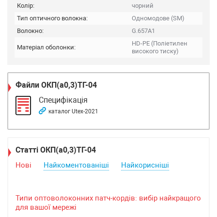
Колір:
чорний
Тип оптичного волокна:
Одномодове (SM)
Волокно:
G.657A1
HD-PE (Поліетилен
Матеріал оболонки:
високого тиску)
Файли
ОКП(а0,3)ТГ-04
Специфікація
каталог Utex-2021
Статті ОКП(а0,3)ТГ-04
Нові
Найкоментованіші
Найкорисніші
Типи оптоволоконних патч-кордів: вибір найкращого
для вашої мережі