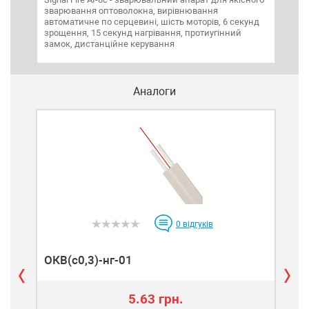
зварювання оптоволокна, вирівнювання
зва
автоматичне по серцевині, шість моторів, 6 секунд
кіл
зрощення, 15 секунд нагрівання, протиугінний
авт
замок, дистанційне керування
Аналоги
0
відгуків
ОКВ(c0,3)-нг-01
ОКП
5.63 грн.