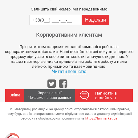
Залишіть свій номер. Ми передзвонимо
Корпоративним кліентам
Пріоритетним напрямком нашої компанії є робота із
корпоративними клієнтами. Наші постійні оптові покупці з першого
продажу відчувають свою винятковість і значущість для нас. У
наших партнерів є низка привілеїв, які роблять роботу з нами
легкою, приємною та взаємовигідною.
Читати повністю
Зараз на лінії
Написати в
Online
Чекаємо на ваш дзвінок
онлайн чат
Всі матеріали, розміщені на цьому сайті, охороняються авторським правом,
тому будь-яке їх використання може відбуватися лише з дозволу адміністрації
ресурсу та обов'язковим посиланням на
https://lanmarket.ua