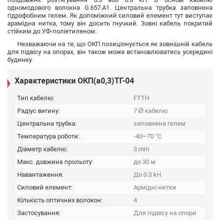
одномодового волокна G.657.А1. Центральна трубка заповнена
гідрофобним гелем. Як допоміжний силовий елемент тут виступає
арамідна нитка, тому він досить гнучкий. Зовні кабель покритий
стійким до УФ-поліетиленом.
Незважаючи на те, що ОКП позиціонується як зовнішній кабель
для підвісу на опорах, він також може встановлюватись усередині
будинку.
Характеристики ОКП(а0,3)ТГ-04
Тип кабелю:
FTTH
Радіус вигину:
7 Ø кабелю
Центральна трубка:
заповнена гелем
Температура роботи:
-40~70 °C
Діаметр кабелю:
3 mm
Макс. довжина прольоту:
до 30 м
Навантаження:
До 0.3 kH
Силовий елемент:
Армідні нитки
Кількість оптичних волокон:
4
Застосування:
Для підвісу на опори