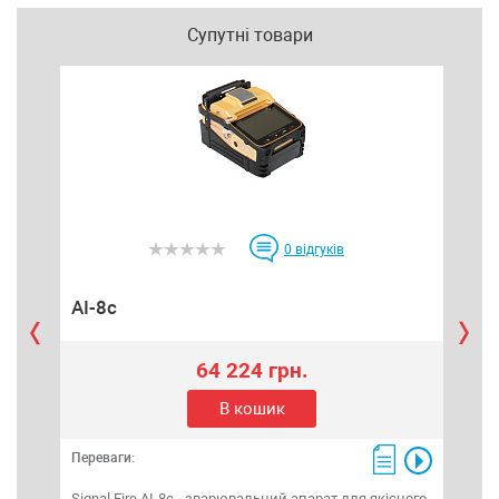
Супутні товари
0
відгуків
AI-8c
AI-
64 224 грн.
В кошик
Переваги:
Пере
Signal Fire AI-8c - зварювальний апарат для якісного
Sign