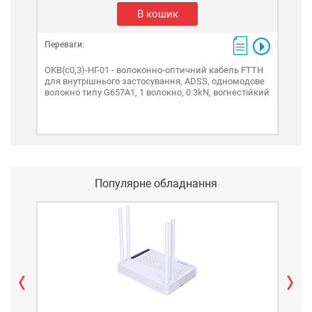
В кошик
Переваги:
Пере
ОКВ(c0,3)-НГ-01 - волоконно-оптичний кабель FTTH
ОКП
для внутрішнього застосування, ADSS, одномодове
ADS
волокно типу G657A1, 1 волокно, 0.3kN, вогнестійкий
0.3k
Популярне обладнання