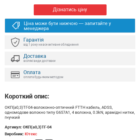
Дізнатись ціну
Ціна може бути нижчою — запитайте у
менеджера
Гарантія
від 1 року на все активне обладнання
Доставка
всілякі види доставки
Оплата
оплата будь-яким методом
Короткий опис:
ОКП(а0,3)ТГ-04-волоконно-оптичний FTTH кабель, ADSS,
одномодове волокно типу G657A1, 4 волокна, 0.3kN, арамідні нитки,
гнучкий
Артикул:
ОКП(а0,3)ТГ-04
Виробник:
Ютекс