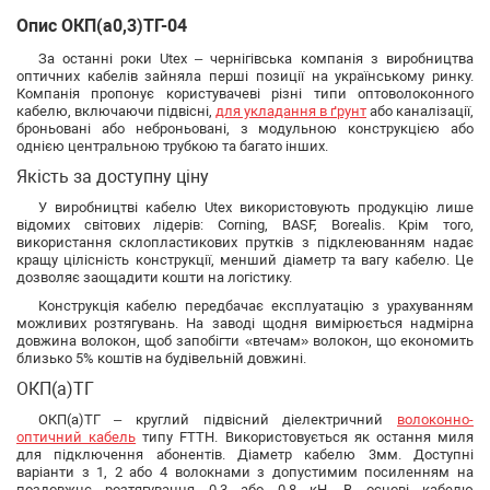
Опис ОКП(а0,3)ТГ-04
За останні роки Utex – чернігівська компанія з виробництва
оптичних кабелів зайняла перші позиції на українському ринку.
Компанія пропонує користувачеві різні типи оптоволоконного
кабелю, включаючи підвісні,
для укладання в ґрунт
або каналізації,
броньовані або неброньовані, з модульною конструкцією або
однією центральною трубкою та багато інших.
Якість за доступну ціну
У виробництві кабелю Utex використовують продукцію лише
відомих світових лідерів: Corning, BASF, Borealis. Крім того,
використання склопластикових прутків з підклеюванням надає
кращу цілісність конструкції, менший діаметр та вагу кабелю. Це
дозволяє заощадити кошти на логістику.
Конструкція кабелю передбачає експлуатацію з урахуванням
можливих розтягувань. На заводі щодня вимірюється надмірна
довжина волокон, щоб запобігти «втечам» волокон, що економить
близько 5% коштів на будівельній довжині.
ОКП(a)ТГ
ОКП(a)ТГ – круглий підвісний діелектричний
волоконно-
оптичний кабель
типу FTTH. Використовується як остання миля
для підключення абонентів. Діаметр кабелю 3мм. Доступні
варіанти з 1, 2 або 4 волокнами з допустимим посиленням на
поздовжнє розтягування 0.3 або 0.8 кН. В основі кабелю