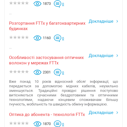
1873
0
...
Докладніше
Розгортання FTTx у багатоквартирних
будинках
1160
0
...
Докладніше
Особливості застосування оптичних
волокон у мережах FTTx
2301
0
Вже понад 10 років відносний обсяг інформації, що
передається за допомогою мідних кабелів, неухильно
зменшується. Традиційні провідні рішення поступово
витісняються сучасними бездротовими та оптичними
технологіями, надаючи кінцевим споживачам більшу
гнучкість, мобільність та швидкість обміну інформацією.
Докладніше
Оптика до абонента - технологія FTTx
1870
0