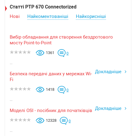
Статті PTP 670 Connectorized
Нові
Найкоментованіші
Найкорисніші
Вибір обладнання для створення бездротового
мосту Point-to-Point
1361
0
...
Докладніше
Безпека передачі даних у мережах Wi-
Fi
1418
0
...
Докладніше
Моделі OSI - посібник для початківців
12328
0
...