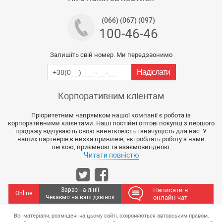
(066) (067) (097)
100-46-46
Залишіть свій номер. Ми передзвонимо
Корпоративним кліентам
Пріоритетним напрямком нашої компанії є робота із
корпоративними клієнтами. Наші постійні оптові покупці з першого
продажу відчувають свою винятковість і значущість для нас. У
наших партнерів є низка привілеїв, які роблять роботу з нами
легкою, приємною та взаємовигідною.
Читати повністю
Зараз на лінії
Написати в
Online
Чекаємо на ваш дзвінок
онлайн чат
Всі матеріали, розміщені на цьому сайті, охороняються авторським правом,