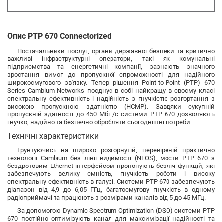
Опис PTP 670 Connectorized
Постачальники послуг, органи державної безпеки та критично
важливі інфраструктурні оператори, такі як комунальні
підприємства та енергетичні компанії, зазнають значного
зростання вимог до пропускної спроможності для надійного
широкосмугового зв'язку. Тепер рішення Point-to-Point (PTP) 670
Series Cambium Networks поєднує в собі найкращу в своєму класі
спектральну ефективність і надійність з гнучкістю розгортання з
високою пропускною здатністю (HCMP). Завдяки сукупній
пропускній здатності до 450 Мбіт/с системи PTP 670 дозволяють
гнучко, надійно та безпечно обробляти сьогоднішні потреби.
Технічні характеристики
Грунтуючись на широко розгорнутій, перевіреній практично
технології Cambium без лінії видимості (NLOS), мости PTP 670 з
бездротовим Ethernet-інтерфейсом пропонують безліч функцій, які
забезпечують велику ємність, гнучкість роботи і високу
спектральну ефективність в галузі. Системи PTP 670 забезпечують
діапазон від 4,9 до 6,05 ГГц, багатосмугову гнучкість в одному
радіоприймачі та працюють з розмірами каналів від 5 до 45 МГц.
За допомогою Dynamic Spectrum Optimization (DSO) системи PTP
670 постійно оптимізують канал для максимізації надійності та