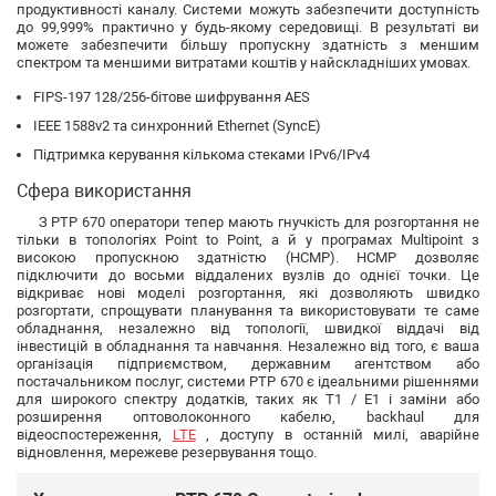
продуктивності каналу. Системи можуть забезпечити доступність
до 99,999% практично у будь-якому середовищі. В результаті ви
можете забезпечити більшу пропускну здатність з меншим
спектром та меншими витратами коштів у найскладніших умовах.
FIPS-197 128/256-бітове шифрування AES
IEEE 1588v2 та синхронний Ethernet (SyncE)
Підтримка керування кількома стеками IPv6/IPv4
Сфера використання
З PTP 670 оператори тепер мають гнучкість для розгортання не
тільки в топологіях Point to Point, а й у програмах Multipoint з
високою пропускною здатністю (HCMP). HCMP дозволяє
підключити до восьми віддалених вузлів до однієї точки. Це
відкриває нові моделі розгортання, які дозволяють швидко
розгортати, спрощувати планування та використовувати те саме
обладнання, незалежно від топології, швидкої віддачі від
інвестицій в обладнання та навчання. Незалежно від того, є ваша
організація підприємством, державним агентством або
постачальником послуг, системи PTP 670 є ідеальними рішеннями
для широкого спектру додатків, таких як T1 / E1 і заміни або
розширення оптоволоконного кабелю, backhaul для
відеоспостереження,
LTE
, доступу в останній милі, аварійне
відновлення, мережеве резервування тощо.