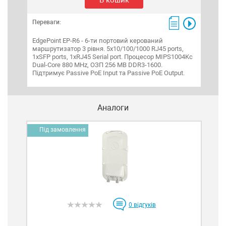
В кошик
Переваги:
Пере
EdgePoint EP-R6 - 6-ти портовий керований
ETH-
маршрутизатор 3 рівня. 5x10/100/1000 RJ45 ports,
гроз
1xSFP ports, 1xRJ45 Serial port. Процесор MIPS1004Kc
прис
Dual-Core 880 MHz, ОЗП 256 MB DDR3-1600.
Підтримує Passive PoE Input та Passive PoE Output.
Аналоги
Під замовлення
П
0
відгуків