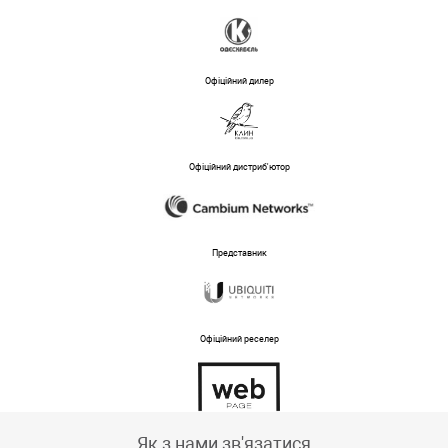
Офіційний дилер
Офіційний дистриб'ютор
Представник
Офіційний реселер
Тех підтримка магазину
Як з нами зв'язатися