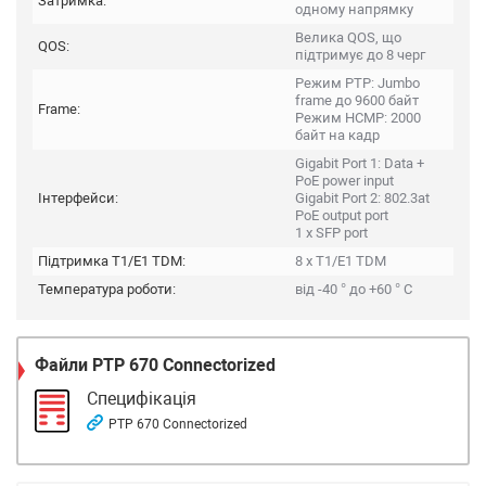
Затримка:
одному напрямку
Велика QOS, що
QOS:
підтримує до 8 черг
Режим PTP: Jumbo
frame до 9600 байт
Frame:
Режим HCMP: 2000
байт на кадр
Gigabit Port 1: Data +
PoE power input
Інтерфейси:
Gigabit Port 2: 802.3at
PoE output port
1 x SFP port
Підтримка T1/E1 TDM:
8 x T1/E1 TDM
Температура роботи:
від -40 ° до +60 ° C
Файли
PTP 670 Connectorized
Специфікація
PTP 670 Connectorized