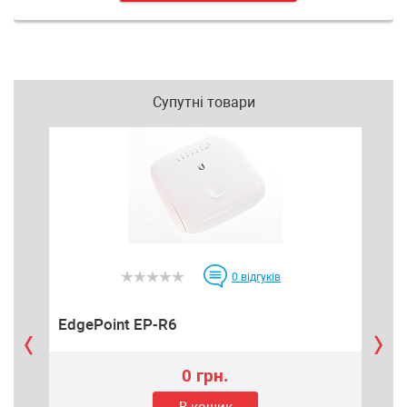
Супутні товари
0
відгуків
EdgePoint EP-R6
ETH
0 грн.