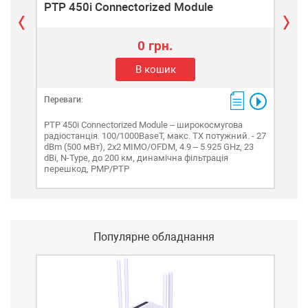
PTP 450i Connectorized Module
PT
0 грн.
В кошик
Переваги:
Пере
PTP 450i Connectorized Module – широкосмугова
PTP 
радіостанція. 100/1000BaseT, макс. TX потужний. - 27
раді
dBm (500 мВт), 2x2 MIMO/OFDM, 4.9 – 5.925 GHz, 23
Gbp
dBi, N-Type, до 200 км, динамічна фільтрація
часі
перешкод, PMP/PTP
Популярне обладнання