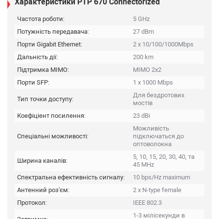
Характеристики PTP 670 Connectorized
Частота роботи:
5 GHz
Потужність передавача:
27 dBm
Порти Gigabit Ethernet:
2 x 10/100/1000Mbps
Дальність дії:
200 km
Підтримка MIMO:
MIMO 2x2
Порти SFP:
1 x 1000 Mbps
Для бездротових
Тип точки доступу:
мостів
Коефіціент посилення:
23 dBi
Можливість
Спеціальні можливості:
підключаться до
оптоволокна
5, 10, 15, 20, 30, 40, та
Ширина каналів:
45 MHz
Спектральна ефективність сигналу:
10 bps/Hz maximum
Антенний роз'єм:
2 x N-type female
Протокол:
IEEE 802.3
1-3 мілісекунди в