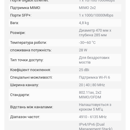
Порти Gigabit Ethernet:
1 x 10/100/1000Mbps
Підтримка MIMO:
MIMO 2x2
Порти SFP+:
1 x 1000/10000Mbps
Вага:
4,8 kg
Диаметр 470 мм x
Розміри:
глубина 285 мм
Температура роботи:
-30~60 °C
споживана потужність:
28 W
Для бездротових
Тип точки доступу:
мостів
Коефіціент посилення:
25 dBi
Спеціальні можливості:
Підтримка Wi-Fi 6
Ширина каналу:
20 | 40 | 80 MHz
802.11ax, 2x2
Стандарти:
MIMO/OFDM
Налаштовується з
Відстань між каналами:
кроком 5 МГц
Діапазон частот:
4910 - 6135 MHz
IPv4/IPv6 (Dual
Management Stack),