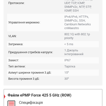
Протоколи:
UDP, TCP, ICMP,
SNMPv2c, NTP, STP,
IGMP, SSH
IPv4/IPv6, HTTPs,
SNMPv2c, SSH,
Управління мережею:
Cambium Networks
cnMaestro
802.1Q with 802.1p
VLAN:
priority
Затримка:
< 5 ms
1 Джоуль
Придушення стрибків напруги:
інтегрований
Захист:
IP67
Тип антени:
Тарілка
Азімут ширини променя 3 дБ:
15º
Висота променя 3 дБ:
30º
Файли
ePMP Force 425 5 GHz (ROW)
Специфікація