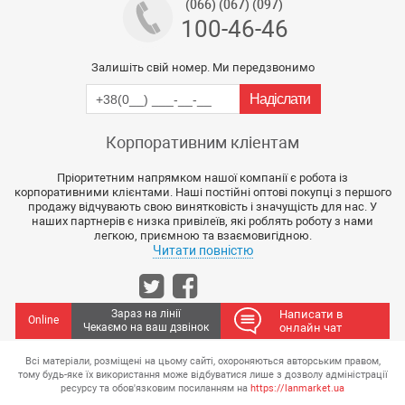
(066) (067) (097)
100-46-46
Залишіть свій номер. Ми передзвонимо
Корпоративним кліентам
Пріоритетним напрямком нашої компанії є робота із
корпоративними клієнтами. Наші постійні оптові покупці з першого
продажу відчувають свою винятковість і значущість для нас. У
наших партнерів є низка привілеїв, які роблять роботу з нами
легкою, приємною та взаємовигідною.
Читати повністю
Зараз на лінії
Написати в
Online
Чекаємо на ваш дзвінок
онлайн чат
Всі матеріали, розміщені на цьому сайті, охороняються авторським правом,
тому будь-яке їх використання може відбуватися лише з дозволу адміністрації
ресурсу та обов'язковим посиланням на
https://lanmarket.ua