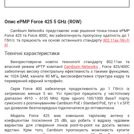
Опис ePMP Force 425 5 GHz (ROW)
Cambium Networks представляє нові рішення точка-точка ePMP
Force 425 та Force 400C, які забезпечують пропускну здатність до 1
Гбіт/с та працюють на основі останнього стандарту
802.11ax (Wi-Fi
6)
.
Технічні характеристики
Використовуючи новітні технології стандарту 802.11ax та
власний режим ePTP компанії
Cambium Networks
, Force 425/400C
забезпечує високу спектральну ефективність з такими функціями,
як 1024 QAM, канали 80 МГц, високоефективна структура кадру та
перевірений ефірний інтерфейс.
Серія Force 400 забезпечує продуктивність до 1 Гбіт/с із
затримкою менше 5 мс. Усі пристрої працюють у частотному
діапазоні 4910 – 6135 MHz. Крім одного 100/1000 BaseT порту,
сумісного з розпинуванням Cambium PoE і Standard PoE, тут є 1 x SFP,
що дозволяє безпосередньо підключатися до оптоволокна.
Модель Force 425 має зовнішню тарілкову антену з
коефіцієнтом посилення 25 dBi, що робить її відразу чудовим
варіантом для створення лінків point-to-point на досить великі
відстані. Крім того, Cambium пропонують можливість купити