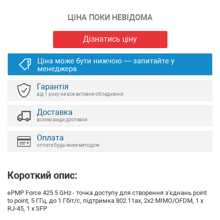
ЦІНА ПОКИ НЕВІДОМА
Дізнатись ціну
Ціна може бути нижчою — запитайте у
менеджера
Гарантія
від 1 року на все активне обладнання
Доставка
всілякі види доставки
Оплата
оплата будь-яким методом
Короткий опис:
ePMP Force 425 5 GHz - точка доступу для створення з'єднань point
to point, 5 ГГц, до 1 Гбіт/с, підтримка 802.11ax, 2x2 MIMO/OFDM, 1 x
RJ-45, 1 x SFP