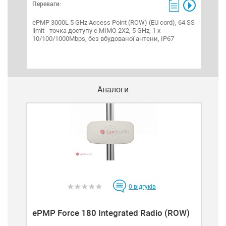
Переваги:
Пере
ePMP 3000L 5 GHz Access Point (ROW) (EU cord), 64 SS
ePMP
limit - точка доступу c MIMO 2X2, 5 GHz, 1 x
(RO
10/100/1000Mbps, без вбудованої антени, IP67
WISP
або
под
син
Аналоги
0
відгуків
ePMP Force 180 Integrated Radio (ROW)