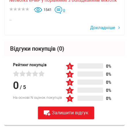
Networks ePMP у порівнянні з обладнанням Mikrotik
1541
0
...
Докладніше
Відгуки покупців
(0)
Рейтинг покупців
0%
0%
0
0%
/
5
0%
На основі N оцінок покупців
0%
Залишити відгук