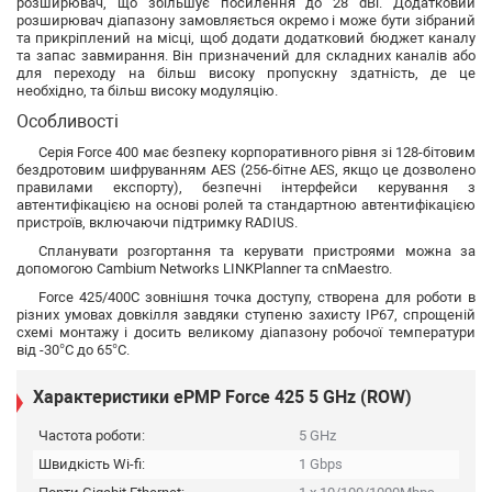
розширювач, що збільшує посилення до 28 dBi. Додатковий
розширювач діапазону замовляється окремо і може бути зібраний
та прикріплений на місці, щоб додати додатковий бюджет каналу
та запас завмирання. Він призначений для складних каналів або
для переходу на більш високу пропускну здатність, де це
необхідно, та більш високу модуляцію.
Особливості
Серія Force 400 має безпеку корпоративного рівня зі 128-бітовим
бездротовим шифруванням AES (256-бітне AES, якщо це дозволено
правилами експорту), безпечні інтерфейси керування з
автентифікацією на основі ролей та стандартною автентифікацією
пристроїв, включаючи підтримку RADIUS.
Спланувати розгортання та керувати пристроями можна за
допомогою Cambium Networks LINKPlanner та cnMaestro.
Force 425/400C зовнішня точка доступу, створена для роботи в
різних умовах довкілля завдяки ступеню захисту IP67, спрощеній
схемі монтажу і досить великому діапазону робочої температури
від -30°C до 65°C.
Характеристики ePMP Force 425 5 GHz (ROW)
Частота роботи:
5 GHz
Швидкість Wi-fi:
1 Gbps