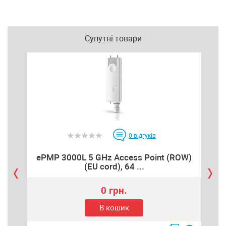
Супутні товари
0
відгуків
ePMP 3000L 5 GHz Access Point (ROW)
eP
(EU cord), 64 ...
0 грн.
В кошик