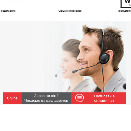
Представник
Офіційний реселер
Тех підтр
Зараз на лінії
Написати в
Online
Чекаємо на ваш дзвінок
онлайн чат