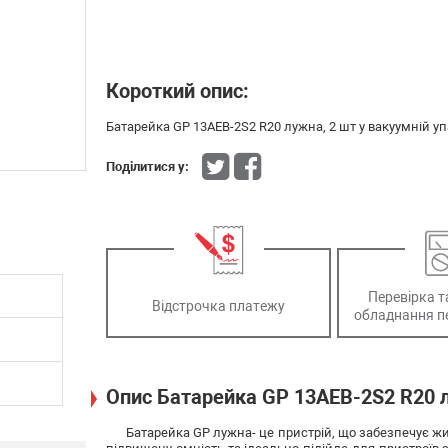
Короткий опис:
Батарейка GP 13AEB-2S2 R20 лужна, 2 шт у вакуумній упа
Поділитися у:
Перевірка т
Відстрочка платежу
обладнання п
Опис Батарейка GP 13AEB-2S2 R20 л
Батарейка GP лужна- це пристрій, що забезпечує ж