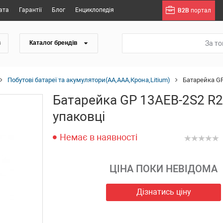
ата
Гарантії
Блог
Енциклопедія
B2B
портал
За т
в
Каталог брендів
Побутові батареї та акумулятори(АА,ААА,Крона,Litium)
Батарейка GP
Батарейка GP 13AEB-2S2 R20
упаковці
Немає в наявності
ЦІНА ПОКИ НЕВІДОМА
Дізнатись ціну