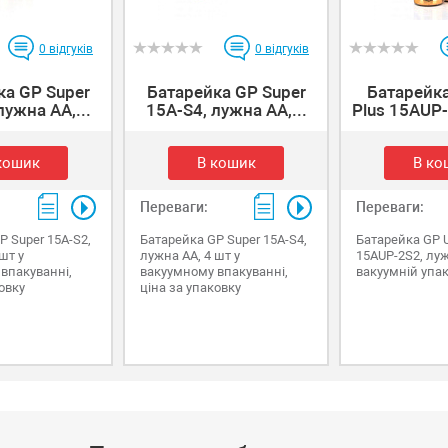
0
відгуків
0
відгуків
ка GP Super
Батарейка GP Super
Батарейка
лужна AA,...
15A-S4, лужна AA,...
Plus 15AUP-
кошик
В кошик
В ко
Переваги:
Переваги:
P Super 15A-S2,
Батарейка GP Super 15A-S4,
Батарейка GP Ul
шт у
лужна AA, 4 шт у
15AUP-2S2, луж
впакуванні,
вакуумному впакуванні,
вакуумній упак
овку
ціна за упаковку