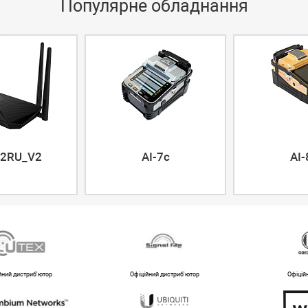
Популярне обладнання
2RU_V2
AI-7c
AI-
йний дистриб'ютор
Офіційний дистриб'ютор
Офіцій