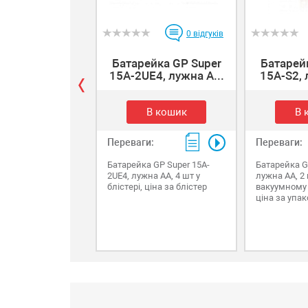
0
відгуків
Батарейка GP Super
Батарей
15A-2UE4, лужна A...
15A-S2, 
В кошик
В 
Переваги:
Переваги:
Батарейка GP Super 15A-
Батарейка G
2UE4, лужна AA, 4 шт у
лужна AA, 2 
блістері, ціна за блістер
вакуумному 
ціна за упак