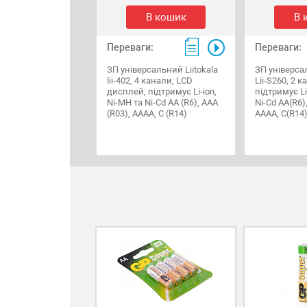
В кошик
В 
Переваги:
Переваги:
ЗП універсальний Liitokala
ЗП універсал
lii-402, 4 канали, LCD
Lii-S260, 2 к
дисплей, підтримує Li-ion,
підтримує Li
Ni-MH та Ni-Cd AA (R6), ААA
Ni-Cd AA(R6)
(R03), AAAA, С (R14)
AAAA, С(R14