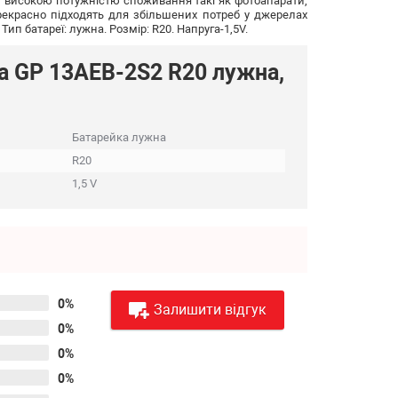
 з високою потужністю споживання такі як фотоапарати,
Прекрасно підходять для збільшених потреб у джерелах
п батареї: лужна. Розмір: R20. Напруга-1,5V.
а GP 13AEB-2S2 R20 лужна,
Батарейка лужна
R20
1,5 V
0%
Залишити відгук
0%
0%
0%