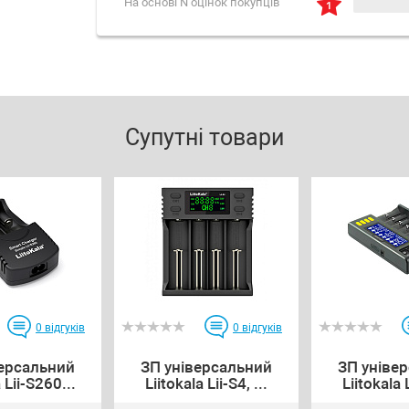
На основі N оцінок покупців
Супутні товари
0
відгуків
0
відгуків
версальний
ЗП універсальний
ЗП уніве
 Lii-S260...
Liitokala Lii-S4, ...
Liitokala L