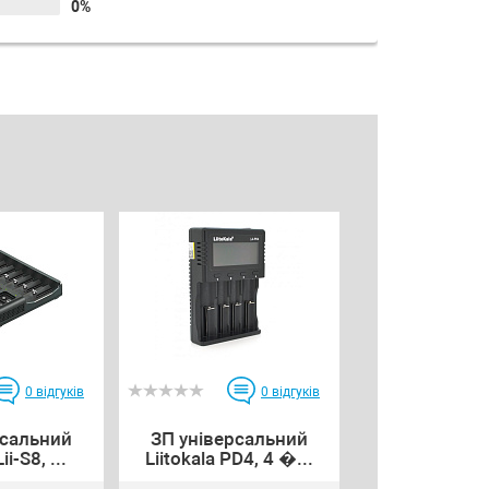
0%
0
відгуків
0
відгуків
рсальний
ЗП універсальний
ii-S8, ...
Liitokala PD4, 4 �...