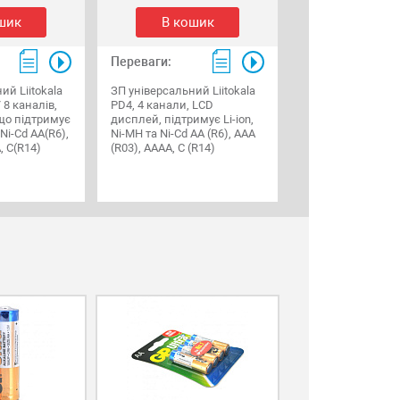
шик
В кошик
Переваги:
ий Liitokala
ЗП універсальний Liitokala
, 8 каналів,
PD4, 4 канали, LCD
що підтримує
дисплей, підтримує Li-ion,
 Ni-Cd AA(R6),
Ni-MH та Ni-Cd AA (R6), ААA
, С(R14)
(R03), AAAA, С (R14)