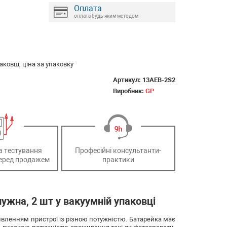
Оплата
оплата будь-яким методом
ковці, ціна за упаковку
Артикул:
13AEB-2S2
Виробник:
GP
а тестування
Професійні консультанти-
еред продажем
практики
ужна, 2 шт у вакуумній упаковці
ивленням пристрої із різною потужністю. Батарейка має