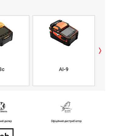
airFiber 5X
8c
AI-9
5XHD
ний дилер
Офіційний дистриб'ютор