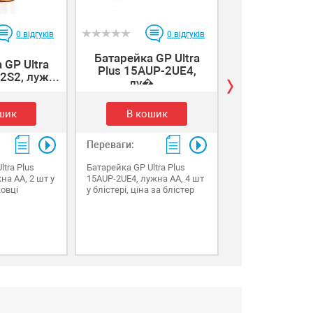
0
відгуків
0
відгуків
Батарейка GP Ultra
 GP Ultra
Батарейка л
Plus 15AUP-2UE4,
2S2, луж...
SUPER ALKALI
лу�...
шик
В кошик
В коши
Переваги:
Переваги:
tra Plus
Батарейка GP Ultra Plus
Батарейка лужна
на AA, 2 шт у
15AUP-2UE4, лужна AA, 4 шт
ALKALINE 1604AEB
овці
у блістері, ціна за блістер
крона, 6LF22 10 (
х10(10шт.) х1 у в
впакуванні ціна 