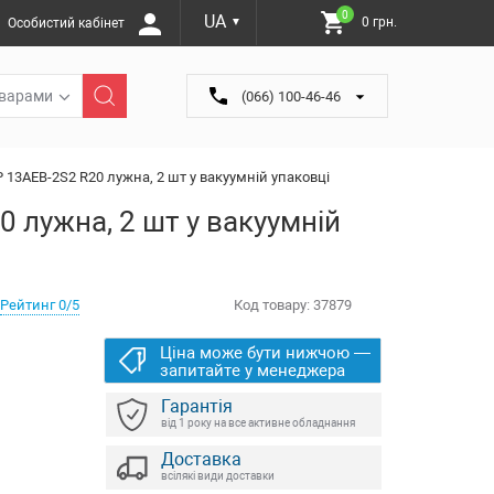
0
UA
0 грн.
Особистий кабінет
▼
оварами
(066) 100-46-46
 13AEB-2S2 R20 лужна, 2 шт у вакуумній упаковці
 лужна, 2 шт у вакуумній
Рейтинг 0/5
Код товару:
37879
Ціна може бути нижчою —
запитайте у менеджера
Гарантія
від 1 року на все активне обладнання
Доставка
всілякі види доставки