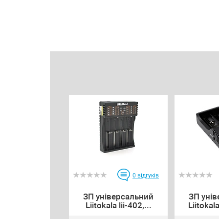
0
відгуків
ЗП універсальний
ЗП уні
Liitokala lii-402,...
Liitokala