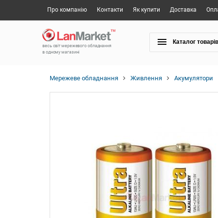
Про компанію
Контакти
Як купити
Доставка
Опл
Каталог товарі
весь світ мережевого обладнання
в одному магазині
Мережеве обладнання
Живлення
Акумулятори