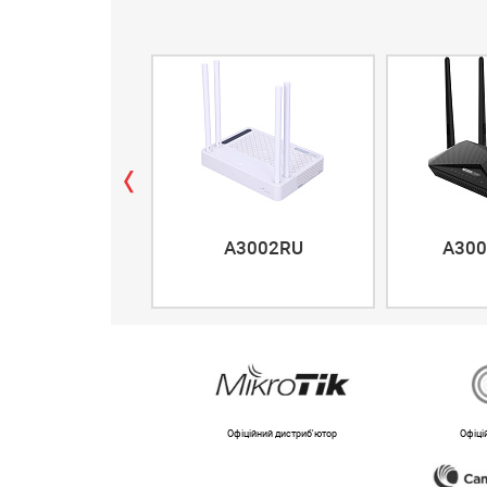
A3002RU
A300
Офіційний дистриб'ютор
Офіці