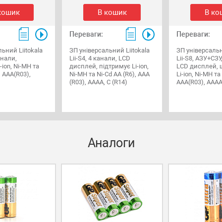
кошик
В кошик
В ко
Переваги:
Переваги:
ьний Liitokala
ЗП універсальний Liitokala
ЗП універсальн
анали,
Lii-S4, 4 канали, LCD
Lii-S8, АЗУ+СЗУ
-ion, Ni-MH та
дисплей, підтримує Li-ion,
LCD дисплей, 
, ААA(R03),
Ni-MH та Ni-Cd AA (R6), ААA
Li-ion, Ni-MH та
)
(R03), AAAA, С (R14)
ААA(R03), AAAA
Аналоги