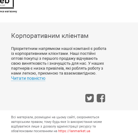
имка магазину
Корпоративним кліентам
Пріоритетним напрямком нашої компанії є робота
із корпоративними клієнтами. Наші постійні
оптові покупці з першого продажу відчувають
свою винятковість і значущість для нас. У наших
партнерів є низка привілеїв, які роблять роботу з
нами легкою, приємною та взаємовигідною.
Читати повністю
Всі матеріали, розміщені на цьому сайті, охороняються
авторським правом, тому будь-яке їх використання може
відбуватися лише з дозволу адміністрації ресурсу та
обов'язковим посиланням на
https://lanmarket.ua