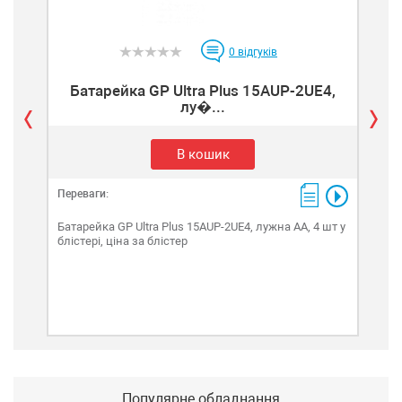
0
відгуків
Батарейка GP Ultra Plus 15AUP-2UE4,
лу�...
В кошик
Переваги:
Пере
Батарейка GP Ultra Plus 15AUP-2UE4, лужна AA, 4 шт у
Бата
блістері, ціна за блістер
вак
Популярне обладнання