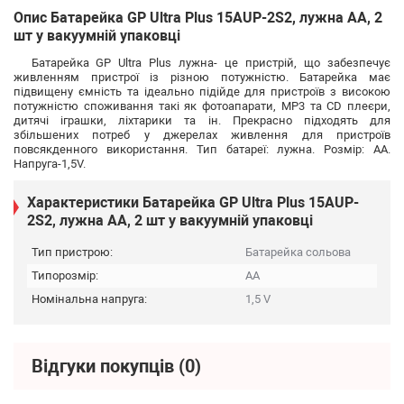
Опис Батарейка GP Ultra Plus 15AUP-2S2, лужна AA, 2
шт у вакуумній упаковці
Батарейка GP Ultra Plus лужна- це пристрій, що забезпечує
живленням пристрої із різною потужністю. Батарейка має
підвищену ємність та ідеально підійде для пристроїв з високою
потужністю споживання такі як фотоапарати, MP3 та CD плеєри,
дитячі іграшки, ліхтарики та ін. Прекрасно підходять для
збільшених потреб у джерелах живлення для пристроїв
повсякденного використання. Тип батареї: лужна. Розмір: АА.
Напруга-1,5V.
Характеристики Батарейка GP Ultra Plus 15AUP-
2S2, лужна AA, 2 шт у вакуумній упаковці
Тип пристрою:
Батарейка сольова
Типорозмір:
AA
Номінальна напруга:
1,5 V
Відгуки покупців
(0)