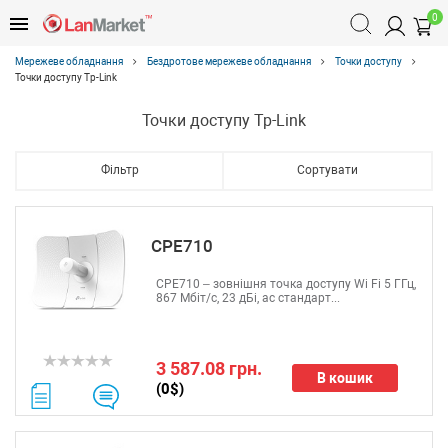
0
Мережеве обладнання
Бездротове мережеве обладнання
Точки доступу
Точки доступу Tp-Link
Точки доступу Tp-Link
Фільтр
Сортувати
CPE710
CPE710 – зовнішня точка доступу Wi Fi 5 ГГц,
867 Мбіт/с, 23 дБі, ас стандарт...
3 587.08 грн.
В кошик
(0$)