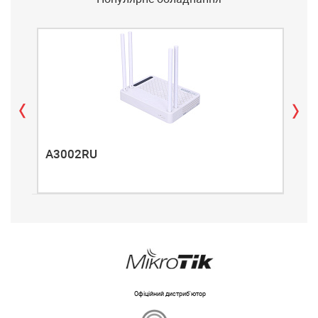
A3002RU
A3
Офіційний дистриб'ютор