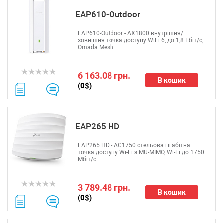
EAP610-Outdoor
EAP610-Outdoor - AX1800 внутрішня/
зовнішня точка доступу WiFi 6, до 1,8 Гбіт/с,
Omada Mesh...
6 163.08 грн.
В кошик
(0$)
EAP265 HD
EAP265 HD - AC1750 стельова гігабітна
точка доступу Wi-Fi з MU-MIMO, Wi-Fi до 1750
Мбіт/с...
3 789.48 грн.
В кошик
(0$)