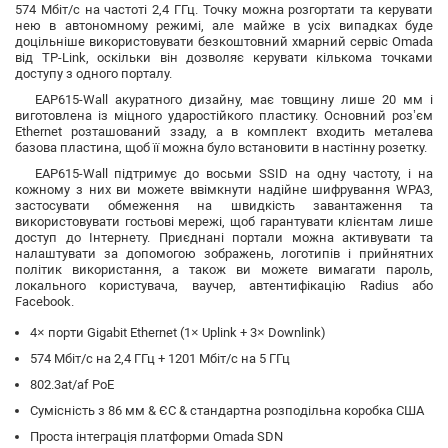
574 Мбіт/с на частоті 2,4 ГГц. Точку можна розгортати та керувати
нею в автономному режимі, але майже в усіх випадках буде
доцільніше використовувати безкоштовний хмарний сервіс Omada
від TP-Link, оскільки він дозволяє керувати кількома точками
доступу з одного порталу.
EAP615-Wall акуратного дизайну, має товщину лише 20 мм і
виготовлена із міцного ударостійкого пластику. Основний роз’єм
Ethernet розташований ззаду, а в комплект входить металева
базова пластина, щоб її можна було встановити в настінну розетку.
EAP615-Wall підтримує до восьми SSID на одну частоту, і на
кожному з них ви можете ввімкнути надійне шифрування WPA3,
застосувати обмеження на швидкість завантаження та
використовувати гостьові мережі, щоб гарантувати клієнтам лише
доступ до Інтернету. Приєднані портали можна активувати та
налаштувати за допомогою зображень, логотипів і прийнятних
політик використання, а також ви можете вимагати пароль,
локального користувача, ваучер, автентифікацію Radius або
Facebook.
4× порти Gigabit Ethernet (1× Uplink + 3× Downlink)
574 Мбіт/с на 2,4 ГГц + 1201 Мбіт/с на 5 ГГц
802.3at/af PoE
Сумісність з 86 мм & ЄС & стандартна розподільна коробка США
Проста інтеграція платформи Omada SDN