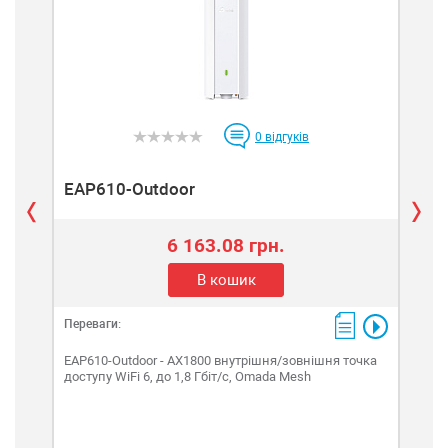
0
відгуків
EAP610-Outdoor
EA
6 163.08 грн.
В кошик
Переваги:
Пере
EAP610-Outdoor - AX1800 внутрішня/зовнішня точка
EAP6
доступу WiFi 6, до 1,8 Гбіт/с, Omada Mesh
AX30