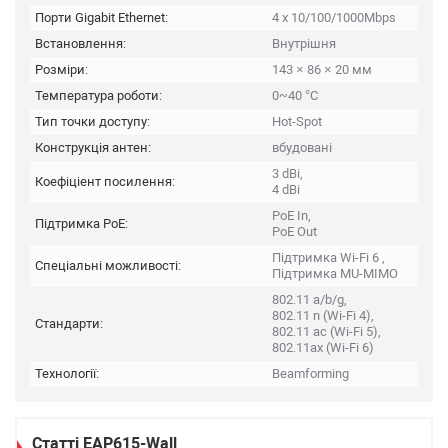
Порти Gigabit Ethernet:
4 x 10/100/1000Mbps
Встановлення:
Внутрішня
Розміри:
143 × 86 × 20 мм
Температура роботи:
0~40 °C
Тип точки доступу:
Hot-Spot
Конструкція антен:
вбудовані
3 dBi,
Коефіціент посилення:
4 dBi
PoE In,
Підтримка PoE:
PoE Out
Підтримка Wi-Fi 6 ,
Спеціальні можливості:
Підтримка MU-MIMO
802.11 a/b/g,
802.11 n (Wi-Fi 4),
Стандарти:
802.11 ac (Wi-Fi 5),
802.11ax (Wi-Fi 6)
Технології:
Beamforming
Статті EAP615-Wall