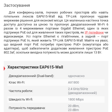
Застосування
Для конференц-залів, гнучких робочих просторів або навіть
готельних люксів EAP615-Wall від TP-Link пропонує чудове
мережеве рішення для економії місця. Ця маленька настінна точка
доступу доступна за ціною та пропонує дводіапазонний Wi-Fi 6
разом із 4 мережевими портами Gigabit Ethernet, один із яких
підтримує PoE out для живлення таких пристроїв, як
IP-телефони
чи
відеокамери. Усі порти Ethernet є гігабітними, а задній – порт
підтримує PoE In, який живить TP-Link EAP615-Wall. Майте на увазі,
що вхідний порт PoE потребує пристрою PoE+ (комутатора або
адаптера), щоб забезпечити додаткове живлення пристрою PoE
802.3af, оскільки вихідна потужність може досягати лише 13 Вт.
Характеристики EAP615-Wall
Двохдіапазонний (Dual-band):
одночасно
Клас Wi-Fi:
AX1800
2.4 GHz/5GHz
Частота роботи:
(двохдіапазонний)
Швидкість Wi-fi:
1800 Mbps
20 dBm,
Потужність передавача:
23 dBm