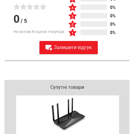
0%
0
0%
/
5
0%
На основі N оцінок покупців
0%
Залишити відгук
Супутні товари