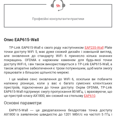
Професійні консультанти-практики
Опис EAP615-Wall
TP-Link EAP615-Wall є свого роду наступником
EAP235-Wall
Plate
точки доступу WiFi 5, має дуже схожий дизайн і зовнішній вигляд,
але оновлення до стандарту WiFi 6 принесло кілька значних
покращень. OFDMA є наріжним каменем для будь-якої точки
доступу WiFi 6, і він також використовується з TP-Link EAP615-Wall, а
також апаратне забезпечення є трохи потужнішим, щоб мати змогу
працювати з більшою щільністю мережі.
І це майже сенс оновлення до WiFi 6, оскільки ви побачите
належну різницю, коли у вас є багато сумісних клієнтських
пристроїв, підключених до точки доступу. Окрім OFDMA, TP-Link
EAP615-Wall підтримує смугу пропускання 80 МГц, і, враховуючи, що
це пристрій класу AX1800, він схожий на стельову
EAP610
.
Основні параметри
EAP615-Wall — це дводіапазонна бездротова точка доступу
AX1800 із заявленою швидкістю до 1201 Мбіт/с на частоті 5 ГГц і