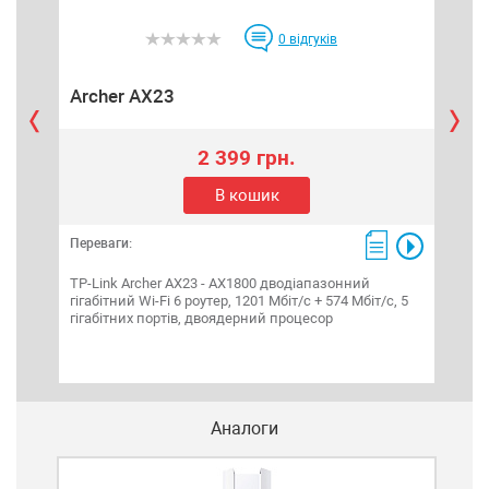
0
відгуків
Archer AX23
Dec
2 399 грн.
В кошик
Переваги:
Пере
TP-Link Archer AX23 - AX1800 дводіапазонний
TP-L
гігабітний Wi-Fi 6 роутер, 1201 Мбіт/с + 574 Мбіт/с, 5
AX30
гігабітних портів, двоядерний процесор
2,4 
Аналоги