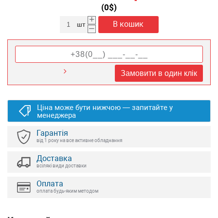
(
0
$)
+
В кошик
шт
–
Замовити в один клік
Ціна може бути нижчою — запитайте у
менеджера
Гарантія
від 1 року на все активне обладнання
Доставка
всілякі види доставки
Оплата
оплата будь-яким методом