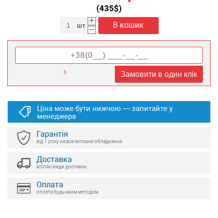
(
435
$)
+
В кошик
шт
–
Замовити в один клік
Ціна може бути нижчою — запитайте у
менеджера
Гарантія
від 1 року на все активне обладнання
Доставка
всілякі види доставки
Оплата
оплата будь-яким методом