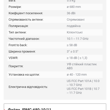
Вага:
5.5 kg
Розміри:
ø 680 mm
Коефіціент посилення:
36 dBi
Спрямованість антени:
Спрямовані
Поляризація:
подвійна
Тип антени:
Клієнтські
Частотний діапазон:
10.1 – 11.7 GHz
Front to back:
≥ 58 dB
Ширина променя:
3° ± 0.5°
VSWR:
≥ 18 dB ( ≤ 1,3)
УФ стійкий пластик
Покриття:
ABS
Установка на щогли:
ø 40 - 120 mm
US FCC Part 101A | 10.0
– 10.7 GHz
Електрична відповідність:
US FCC Part 101B | 10.7
– 11.7 GHz
Файли
JRMC-680-10/11