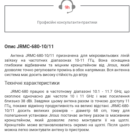
Професійні консультанти-практики
Опис JRMC-680-10/11
Антена JRMC-680-10/11 призначена для мікрохвильових ліній
зв'язку на частотних діапазонах 10-11 ГГц. Вона оснащена
глибоким відбивачем та міцним кронштейном від Jirous, який
дозволяє точно регулювати промінь в обох напрямках. Вся антенна
система має досить високу стійкість до вітру.
Технічні характеристики
JRMC-680 працює в частотному діапазоні 10.1 - 11.7 GHz, що
охоплює одночасно дві частоти 10 і 11 GHz і має посилення
близько 38 dBi. Завдяки цьому антена разом із точкою доступу 11
ГГц, покаже відмінну продуктивність на великі відстані. JRMC-680-
10/11 досить великих розмірів – діаметр 68 cm, тому для
полегшення установки Jirous постачає антену разом із масивним
кронштейном, який дозволяє легко монтувати її на щоглі.
Кронштейн може встановлюватись окремо на щоглі. Після цього
можна легко змонтувати антену із пристроєм.