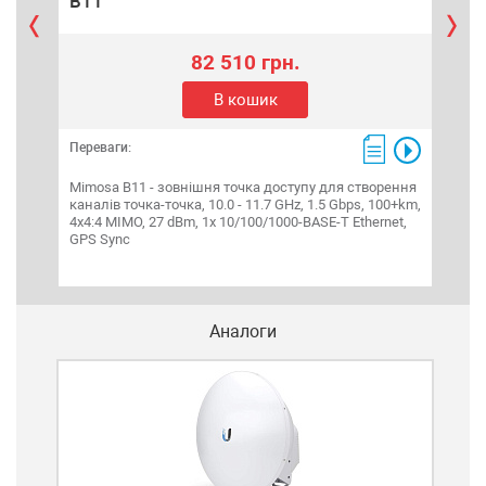
B11
Gig
82 510 грн.
В кошик
Переваги:
Пере
Mimosa B11 - зовнішня точка доступу для створення
GPeR
каналів точка-точка, 10.0 - 11.7 GHz, 1.5 Gbps, 100+km,
що 
4x4:4 MIMO, 27 dBm, 1x 10/100/1000-BASE-T Ethernet,
дод
GPS Sync
мере
прис
Аналоги