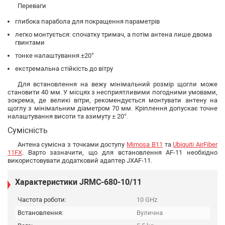
Переваги
глибока парабола для покращення параметрів
легко монтується: спочатку тримач, а потім антена лише двома
гвинтами
тонке налаштування ±20°
екстремальна стійкість до вітру
Для встановлення на вежу мінімальний розмір щогли може
становити 40 мм. У місцях з несприятливими погодними умовами,
зокрема, де великі вітри, рекомендується монтувати антену на
щоглу з мінімальним діаметром 70 мм. Кріплення допускає точне
налаштування висоти та азимуту ± 20°.
Сумісність
Антена сумісна з точками доступу
Mimosa B11
та
Ubiquiti AirFiber
11FX
. Варто зазначити, що для встановлення AF-11 необхідно
використовувати додатковий адаптер JXAF-11.
Характеристики JRMC-680-10/11
Частота роботи:
10 GHz
Встановлення:
Вулична