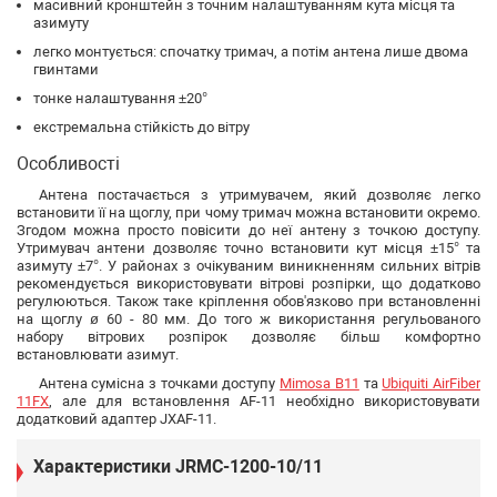
масивний кронштейн з точним налаштуванням кута місця та
азимуту
легко монтується: спочатку тримач, а потім антена лише двома
гвинтами
тонке налаштування ±20°
екстремальна стійкість до вітру
Особливості
Антена постачається з утримувачем, який дозволяє легко
встановити її на щоглу, при чому тримач можна встановити окремо.
Згодом можна просто повісити до неї антену з точкою доступу.
Утримувач антени дозволяє точно встановити кут місця ±15° та
азимуту ±7°. У районах з очікуваним виникненням сильних вітрів
рекомендується використовувати вітрові розпірки, що додатково
регулюються. Також таке кріплення обов'язково при встановленні
на щоглу ø 60 - 80 мм. До того ж використання регульованого
набору вітрових розпірок дозволяє більш комфортно
встановлювати азимут.
Антена сумісна з точками доступу
Mimosa B11
та
Ubiquiti AirFiber
11FX
, але для встановлення AF-11 необхідно використовувати
додатковий адаптер JXAF-11.
Характеристики JRMC-1200-10/11