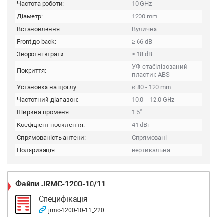
Частота роботи:
10 GHz
Діаметр:
1200 mm
Встановлення:
Вулична
Front до back:
≥ 66 dB
Зворотні втрати:
≥ 18 dB
УФ-стабілізований
Покриття:
пластик ABS
Установка на щоглу:
ø 80 - 120 mm
Частотний діапазон:
10.0 – 12.0 GHz
Ширина променя:
1.5°
Коефіціент посилення:
41 dBi
Спрямованість антени:
Спрямовані
Поляризація:
вертикальна
Файли
JRMC-1200-10/11
Специфікація
jrmc-1200-10-11_220