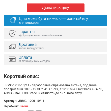
Дізнатись ціну
Ціна може бути нижчою — запитайте у
менеджера
Гарантія
від 1 року на все активне обладнання
Доставка
всілякі види доставки
Оплата
оплата будь-яким методом
Короткий опис:
JRMC-1200-10/11 - параболічна спрямована антена, подвійна
поляризація, 10.0 - 12 GHz, 41 ± 1 dBi, ø 1200 мм, Front back ≥ 66 dB,
ACMA - RALI FX3 Grade B, стійкість до сильного вітру
Артикул:
JRMC-1200-10/11
Виробник:
Jirous