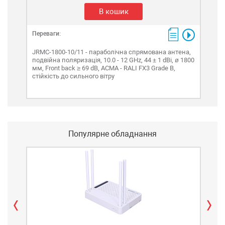
В кошик
Переваги:
Пере
JRMC-1800-10/11 - параболічна спрямована антена,
JRM
подвійна поляризація, 10.0 - 12 GHz, 44 ± 1 dBi, ø 1800
подв
мм, Front back ≥ 69 dB, ACMA - RALI FX3 Grade B,
900 
стійкість до сильного вітру
B, 
Популярне обладнання