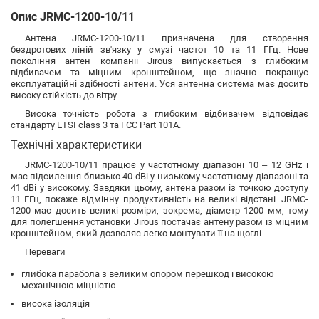
Опис JRMC-1200-10/11
Антена JRMC-1200-10/11 призначена для створення
бездротових ліній зв'язку у смузі частот 10 та 11 ГГц. Нове
покоління антен компанії Jirous випускається з глибоким
відбивачем та міцним кронштейном, що значно покращує
експлуатаційні здібності антени. Уся антенна система має досить
високу стійкість до вітру.
Висока точність робота з глибоким відбивачем відповідає
стандарту ETSI class 3 та FCC Part 101A.
Технічні характеристики
JRMC-1200-10/11 працює у частотному діапазоні 10 – 12 GHz і
має підсилення близько 40 dBi у низькому частотному діапазоні та
41 dBi у високому. Завдяки цьому, антена разом із точкою доступу
11 ГГц, покаже відмінну продуктивність на великі відстані. JRMC-
1200 має досить великі розміри, зокрема, діаметр 1200 мм, тому
для полегшення установки Jirous постачає антену разом із міцним
кронштейном, який дозволяє легко монтувати її на щоглі.
Переваги
глибока парабола з великим опором перешкод і високою
механічною міцністю
висока ізоляція