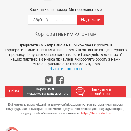
Залишіть свій номер. Ми передзвонимо
Корпоративним кліентам
Пріоритетним напрямком нашої компанії є робота із
корпоративними клієнтами. Наші постійні оптові покупці з першого
продажу відчувають свою винятковість і значущість для нас. У
наших партнерів є низка привілеїв, які роблять роботу з нами
легкою, приємною та взаємовигідною.
Читати повністю
Зараз на лінії
Написати в
Online
Чекаємо на ваш дзвінок
онлайн чат
Всі матеріали, розміщені на цьому сайті, охороняються авторським правом,
тому будь-яке їх використання може відбуватися лише з дозволу адміністрації
ресурсу та обов'язковим посиланням на
https://lanmarket.ua