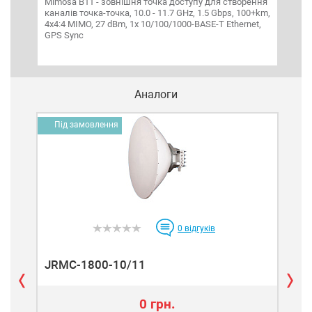
Mimosa B11 - зовнішня точка доступу для створення
GPeR
каналів точка-точка, 10.0 - 11.7 GHz, 1.5 Gbps, 100+km,
що 
4x4:4 MIMO, 27 dBm, 1x 10/100/1000-BASE-T Ethernet,
дод
GPS Sync
мере
прис
Аналоги
Під замовлення
П
0
відгуків
JRMC-1800-10/11
JR
0 грн.