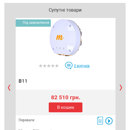
Супутні товари
Під замовлення
0
відгуків
B11
Gig
82 510 грн.
В кошик
Переваги:
Пере