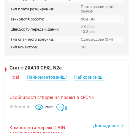
Плата розширення
Тип плати розширення:
XGPON
Технологія роботи:
XG-PON
2.5 Gbps,
Швидкість передачі даних:
10 Gbps
Тип оптичного волокна:
Одномодове (SM)
Тип конектора:
SC
Статті ZXA10 GFXL N2a
Нові
Найкоментованіші
Найкорисніші
Особливості створення проектів «PON»
2652
0
...
Докладніше
Компоненти мережі GPON -