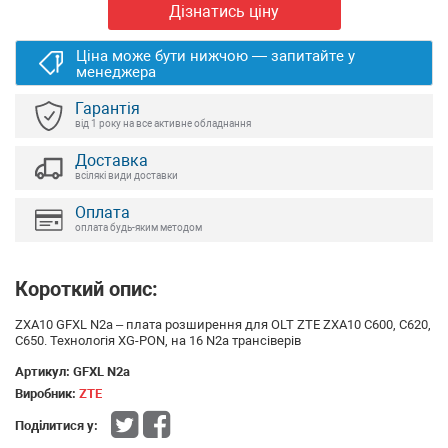
Дізнатись ціну
Ціна може бути нижчою — запитайте у
менеджера
Гарантія
від 1 року на все активне обладнання
Доставка
всілякі види доставки
Оплата
оплата будь-яким методом
Короткий опис:
ZXA10 GFXL N2a – плата розширення для OLT ZTE ZXA10 C600, C620,
C650. Технологія XG-PON, на 16 N2a трансіверів
Артикул:
GFXL N2a
Виробник:
ZTE
Поділитися у: