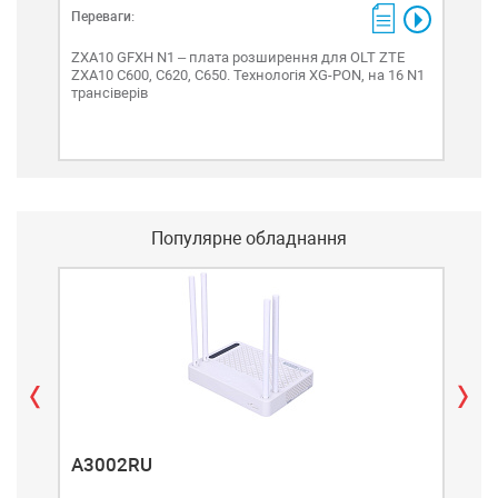
Переваги:
Пере
ZXA10 GFXH N1 – плата розширення для OLT ZTE
ZXA
ZXA10 C600, C620, C650. Технологія XG-PON, на 16 N1
ZXA1
трансіверів
N2a 
Популярне обладнання
A3002RU
A3