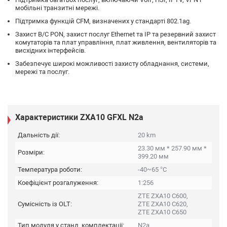
мобільні транзитні мережі.
Підтримка функцій CFM, визначених у стандарті 802.1ag.
Захист B/C PON, захист послуг Ethernet та IP та резервний захист
комутаторів та плат управління, плат живлення, вентиляторів та
висхідних інтерфейсів.
Забезпечує широкі можливості захисту обладнання, системи,
мережі та послуг.
Характеристики ZXA10 GFXL N2a
Дальність дії:
20 km
23.30 мм * 257.90 мм *
Розміри:
399.20 мм
Температура роботи:
-40~65 °C
Коефіцієнт розгалуження:
1:256
ZTE ZXA10 C600,
Сумісність із OLT:
ZTE ZXA10 C620,
ZTE ZXA10 C650
Тип модуля у станд. комплектації:
N2a