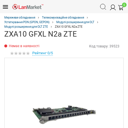
0
Мережеве обладнання
Телекомунікаційне обладнання
Устаткування PON (GPON, GEPON)
Модулі розширення для OLT
Модулі розширення для OLT ZTE
ZXA10 GFXL N2a ZTE
ZXA10 GFXL N2a ZTE
Немає в наявності
Код товару:
39523
Рейтинг 0/5