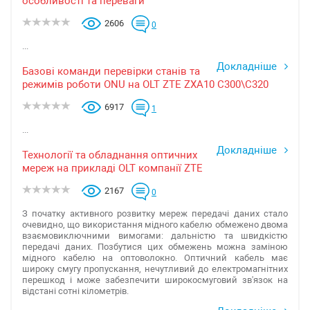
особливості та переваги
2606
0
...
Докладніше
Базові команди перевірки станів та
режимів роботи ONU на OLT ZTE ZXA10 C300\C320
6917
1
...
Докладніше
Технології та обладнання оптичних
мереж на прикладі OLT компанії ZTE
2167
0
З початку активного розвитку мереж передачі даних стало
очевидно, що використання мідного кабелю обмежено двома
взаємовиключними вимогами: дальністю та швидкістю
передачі даних. Позбутися цих обмежень можна заміною
мідного кабелю на оптоволокно. Оптичний кабель має
широку смугу пропускання, нечутливий до електромагнітних
перешкод і може забезпечити широкосмуговий зв'язок на
відстані сотні кілометрів.