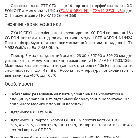
Сервісна плата ZTE GFXL - це 16-портова інтерфейсна плата XG-
PON OLT з модулем N1/N2a (
ZXA10 GFXL N1
і
ZXA10 GFXL N2a
) для
OLT комутаторів ZTE ZXA10 C600/C650.
Технічні характеристики
ZXA10 GFXL - сервісна плата розширення XG-PON оснащена 16 х
XG-PON портами та підтримує оптичні модулі SFP XGPON N1/N2A.
Порти підтримують лише асиметричний режим швидкості: Tx:
9.953 Gbit/s та Rx: 2.488 Gbit/s.
Пристрій має стандартний розмір 23.30 х 257.90 х 399.20 мм для
установки в модульні лінійні термінали ZTE ZXA10 C600/C650.
Максимальна споживана потужність становить 106 Вт, стандартно
споживається до 48 Вт. Робоча температура знаходиться в
діапазоні від -40°C до +65°C.
Особливості
Забезпечує резервування плати управління та комутатора у
площині управління та підтримує балансування навантаження
подвійного масиву у площині передачі.
Підтримка ISSU та NSR.
Підтримує 16-портові картки GPON, 16-портові картки XGS-
PON/XG-PON/Combo PON/10G-EPON, 16-портові картки 10GE та 48-
портові картки GE P2P.
Підтримка багатьох послуг, включаючи VoIP, HSI, IPTV, VPN і