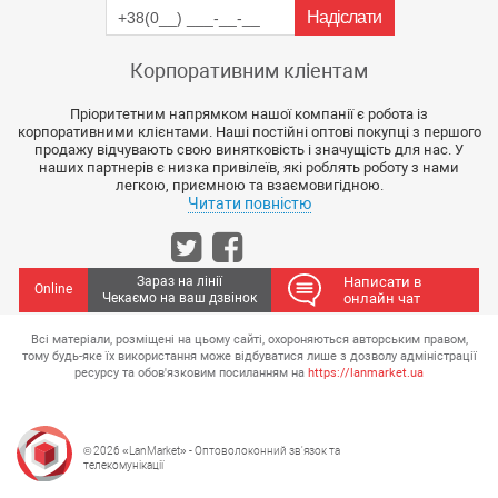
Корпоративним кліентам
Пріоритетним напрямком нашої компанії є робота із
корпоративними клієнтами. Наші постійні оптові покупці з першого
продажу відчувають свою винятковість і значущість для нас. У
наших партнерів є низка привілеїв, які роблять роботу з нами
легкою, приємною та взаємовигідною.
Читати повністю
Зараз на лінії
Написати в
Online
Чекаємо на ваш дзвінок
онлайн чат
Всі матеріали, розміщені на цьому сайті, охороняються авторським правом,
тому будь-яке їх використання може відбуватися лише з дозволу адміністрації
ресурсу та обов'язковим посиланням на
https://lanmarket.ua
© 2026 «LanMarket» - Оптоволоконний зв'язок та
телекомунікації