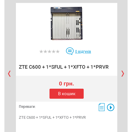
0
відгуків
ZTE C600 + 1*SFUL + 1*XFTO + 1*PRVR
ZT
0 грн.
В кошик
Переваги:
Пере
ZTE C600 + 1*SFUL + 1*XFTO + 1*PRVR
ZTE 