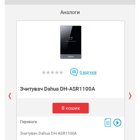
Аналоги
0
відгуків
Зчитувач Dahua DH-ASR1100A
Зч
В кошик
Переваги:
Пере
Зчитувач Dahua DH-ASR1100A
Зчи