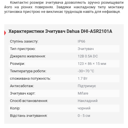
Компактні розміри зчитувача дозволяють зручно розміщувати
його на різних поверхнях. Завдяки накладному типу монтажу
установка пристрою не викликає труднощів навіть для нефахівця.
Характеристики Зчитувач Dahua DHI-ASR2101A
Ступінь захисту:
IP66
Тип пристрою:
Зчитувач
Джерело живлення:
12В 0.5A DC
Розміри:
123 × 86 × 15 мм
Температура роботи:
-30~70 °C
споживана потужність:
1.7 Вт
Антисаботаж:
Підтримує
Зчитувач карт:
Mifare
Спосіб встановлення:
Накладний
Колір:
чорний
Відстань зчитування:
0 - 5 см