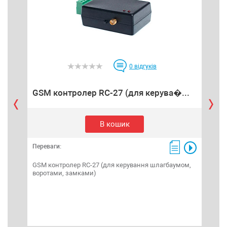
0
відгуків
GSM контролер RC-27 (для керува�...
GS
В кошик
Переваги:
Пере
GSM контролер RC-27 (для керування шлагбаумом,
GSM
воротами, замками)
вор