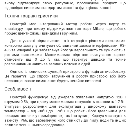
знову підтверджує свою репутацію, пропонуючи продукт, що
відповідає високим стандартам якості та функціональності.
Технічні характеристики
Пристрій має інтегрований метод роботи через карту та
клавіатуру, при цьому підтримується тип карт Mifare, що робить
процес ідентифікації швидким і зручним.
Для гнучкості підключення та інтеграції з різними системами
контролю доступу зчитувач обладнаний двома інтерфейсами: RS-
485 та Wiegand. Це забезпечує його універсальність та сумісність з
різними системами. Максимальна відстань зчитування картки
становить від 0 до 5 см, що гарантує швидке та точне
розпізнавання навіть за великих потоків людей.
Однією із ключових функцій пристрою є функція антисаботажу.
Це гарантує, що спроби втручання в роботу пристрою або його
несанкціоноване вимкнення будуть негайно виявлені.
Особливості
Пристрій функціонує від джерела живлення напругою 12В і
струмом 0.5A, при цьому максимальна потужність становить 1.7 Вт.
Зчитувач розроблений для експлуатації у широкому діапазоні
температур – від -30°C до +70°C, що робить його ідеальним для
використання як у приміщеннях, так і на вулиці. Корпус має ступінь
захисту IP66, що забезпечує його стійкість до пилу, води та інших
впливів зовнішнього середовища.