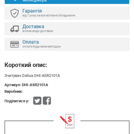
менеджера
Гарантія
від 1 року на все активне обладнання
Доставка
всілякі види доставки
Оплата
оплата будь-яким методом
Короткий опис:
Зчитувач Dahua DHI-ASR2101A
Артикул:
DHI-ASR2101A
Виробник:
Поділитися у: