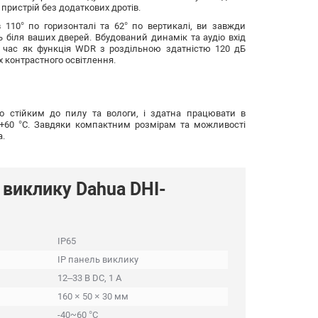
пристрій без додаткових дротів.
110° по горизонталі та 62° по вертикалі, ви завжди
ь біля ваших дверей. Вбудований динамік та аудіо вхід
й час як функція WDR з роздільною здатністю 120 дБ
х контрастного освітлення.
го стійким до пилу та вологи, і здатна працювати в
 +60 °C. Завдяки компактним розмірам та можливості
а.
 виклику Dahua DHI-
IP65
IP панель виклику
12–33 В DC, 1 A
160 × 50 × 30 мм
-40~60 °C