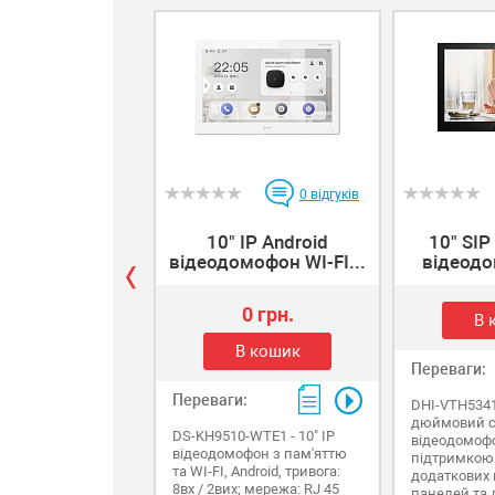
0
відгуків
10" IP Android
10" SIP
відеодомофон WI-FI...
відеодо
0 грн.
В 
В кошик
Переваги:
Переваги:
DHI-VTH5341
дюймовий с
DS-KH9510-WTE1 - 10" IP
відеодомоф
відеодомофон з пам'яттю
підтримкою
та WI-FI, Android, тривога:
додаткових
8вх / 2вих; мережа: RJ 45
панелей та 