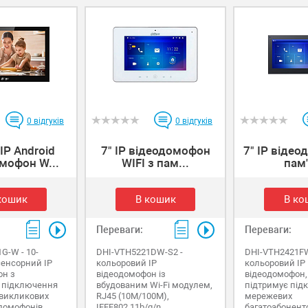
0
відгуків
0
відгуків
 IP Android
7" IP відеодомофон
7" IP відео
мофон W...
WIFI з пам...
пам'
кошик
В кошик
В ко
Переваги:
Переваги:
G-W - 10-
DHI-VTH5221DW-S2 -
DHI-VTH2421FW-
енсорний IP
кольоровий IP
кольоровий IP
он з
відеодомофон із
відеодомофон,
 підключення
вбудованим Wi-Fi модулем,
підтримує під
 викликових
RJ45 (10M/100M),
мережевих
домофонів
IEEE802.11b/g/n
багатоабонент