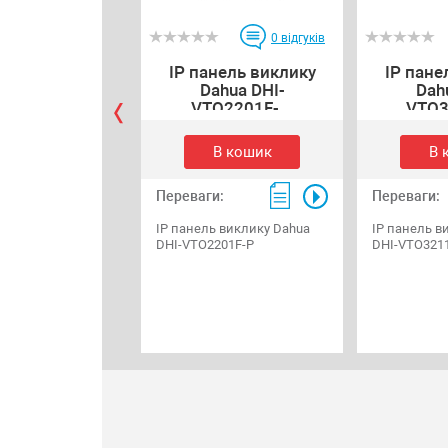
0
відгуків
IP панель виклику
IP пане
Dahua DHI-
Dah
VTO2201F-...
VTO3
В кошик
В 
Переваги:
Переваги:
IP панель виклику Dahua
IP панель в
DHI-VTO2201F-P
DHI-VTO321