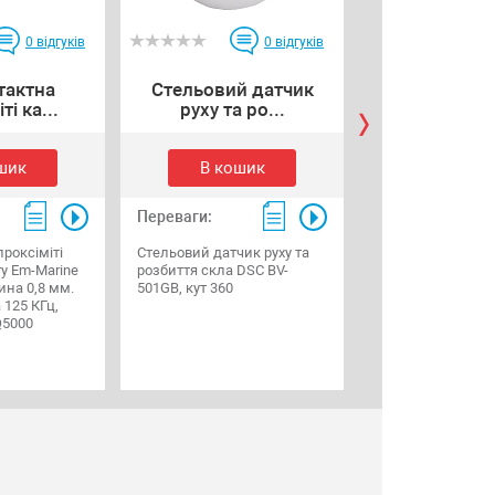
0
відгуків
0
відгуків
тактна
Стельовий датчик
Зчитувач R
ті ка...
руху та ро...
ключів DALL
шик
В кошик
В коши
Переваги:
Переваги:
роксіміті
Стельовий датчик руху та
Зчитувач RTM дл
у Em-Marine
розбиття скла DSC BV-
DALLAS з підсві
ина 0,8 мм.
501GB, кут 360
 125 КГц,
Q5000