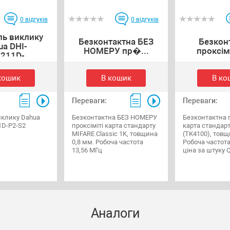
0
відгуків
0
відгуків
ль виклику
Безконтактна БЕЗ
Безкон
ua DHI-
НОМЕРУ пр�...
проксімі
211D-...
кошик
В кошик
В ко
Переваги:
Переваги:
иклику Dahua
Безконтактна БЕЗ НОМЕРУ
Безконтактна п
1D-P2-S2
проксіміті карта стандарту
карта стандарт
MIFARE Classic 1K, товщина
(TK4100), товщ
0,8 мм. Робоча частота
Робоча частота
13,56 МГц
ціна за штуку 
Аналоги