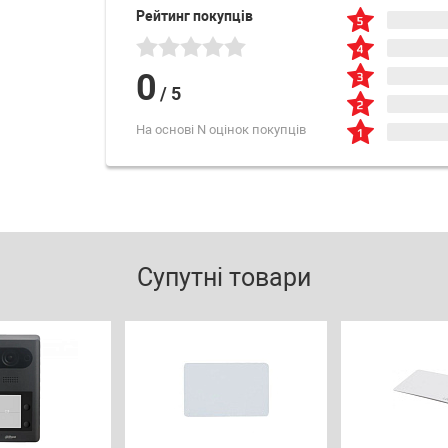
Рейтинг покупців
0
/
5
На основі N оцінок покупців
Супутні товари