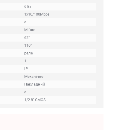
6 Вт
1x10/100Mbps
є
Mifare
62°
110°
реле
1
IP
Механічне
Накладний
є
1/2.8" CMOS