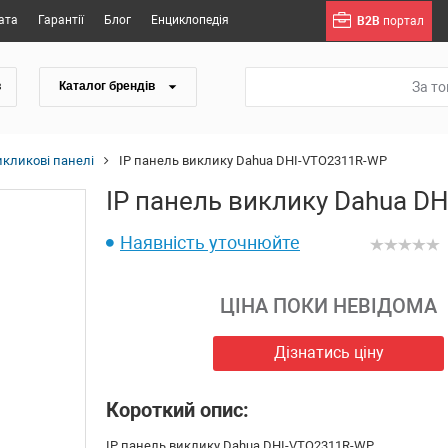
ата
Гарантії
Блог
Енциклопедія
B2B
портал
За т
в
Каталог брендів
икликові панелі
IP панель виклику Dahua DHI-VTO2311R-WP
IP панель виклику Dahua D
Наявність уточнюйте
ЦІНА ПОКИ НЕВІДОМА
Дізнатись ціну
Короткий опис:
IP панель виклику Dahua DHI-VTO2311R-WP