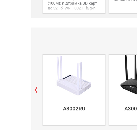
(100М); підтримка SD карт
до 32 Гб, Wi-Fi 802.11b/g/n
A3002RU
A300