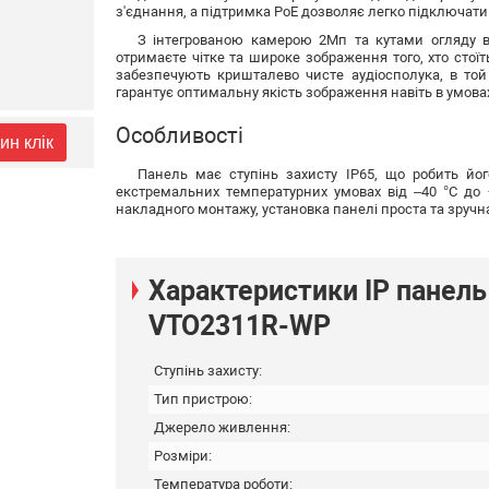
з'єднання, а підтримка PoE дозволяє легко підключати 
З інтегрованою камерою 2Мп та кутами огляду в 
отримаєте чітке та широке зображення того, хто стоїт
забезпечують кришталево чисте аудіосполука, в то
гарантує оптимальну якість зображення навіть в умова
Особливості
ин клік
Панель має ступінь захисту IP65, що робить йо
екстремальних температурних умовах від –40 °C до
накладного монтажу, установка панелі проста та зручн
Характеристики IP панель
VTO2311R-WP
Ступінь захисту:
Тип пристрою:
Джерело живлення:
Розміри:
Температура роботи: