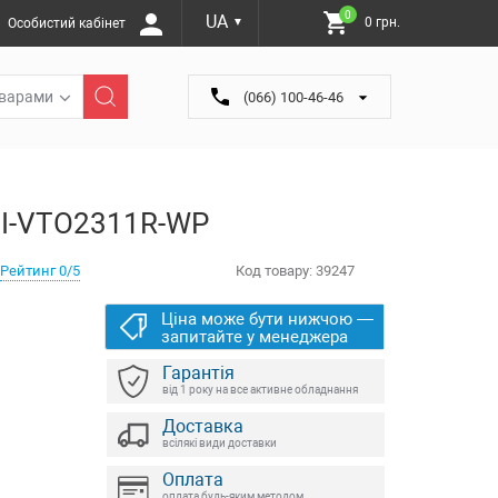
0
UA
0 грн.
Особистий кабінет
▼
оварами
(066) 100-46-46
HI-VTO2311R-WP
Рейтинг 0/5
Код товару:
39247
Ціна може бути нижчою —
запитайте у менеджера
Гарантія
від 1 року на все активне обладнання
Доставка
всілякі види доставки
Оплата
оплата будь-яким методом