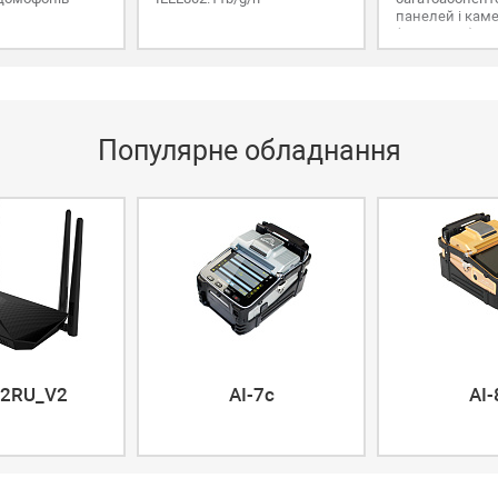
панелей і каме
(10M/100M)
Популярне обладнання
2RU_V2
AI-7c
AI-