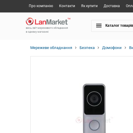
Про компанію
Контакти
Як купити
Доставка
Опл
Каталог товарі
весь світ мережевого обладнання
в одному магазині
Мережеве обладнання
Безпека
Домофони
В