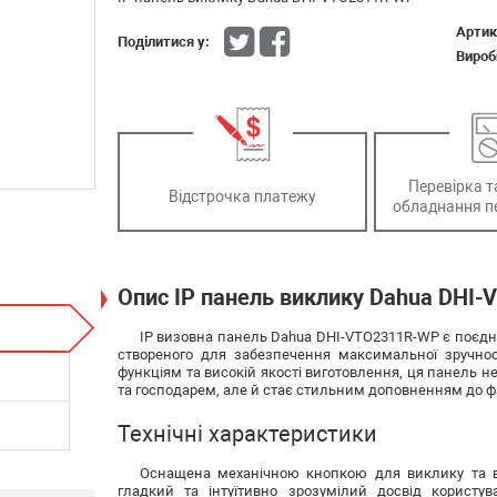
Артик
Поділитися у:
Вироб
Перевірка т
Відстрочка платежу
обладнання п
Опис IP панель виклику Dahua DHI
IP визовна панель Dahua DHI-VTO2311R-WP є поєдна
створеного для забезпечення максимальної зручнос
функціям та високій якості виготовлення, ця панель н
та господарем, але й стає стильним доповненням до фа
Технічні характеристики
Оснащена механічною кнопкою для виклику та в
гладкий та інтуїтивно зрозумілий досвід користув