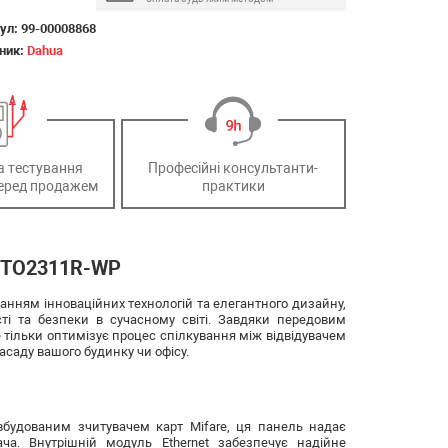
ул:
99-00008868
ник:
Dahua
а тестування
Професійні консультанти-
еред продажем
практики
-VTO2311R-WP
нням інноваційних технологій та елегантного дизайну,
ті та безпеки в сучасному світі. Завдяки передовим
е тільки оптимізує процес спілкування між відвідувачем
саду вашого будинку чи офісу.
будованим зчитувачем карт Mifare, ця панель надає
ача. Внутрішній модуль Ethernet забезпечує надійне