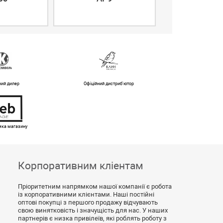
5XHD
ний дилер
Офіційний дистриб'ютор
имка магазину
Корпоративним кліентам
Пріоритетним напрямком нашої компанії є робота
із корпоративними клієнтами. Наші постійні
оптові покупці з першого продажу відчувають
свою винятковість і значущість для нас. У наших
партнерів є низка привілеїв, які роблять роботу з