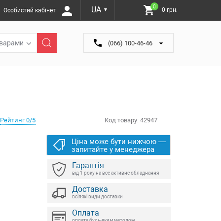
0
UA
0 грн.
Особистий кабінет
▼
оварами
(066) 100-46-46
Рейтинг 0/5
Код товару:
42947
Ціна може бути нижчою —
запитайте у менеджера
Гарантія
від 1 року на все активне обладнання
Доставка
всілякі види доставки
Оплата
оплата будь-яким методом