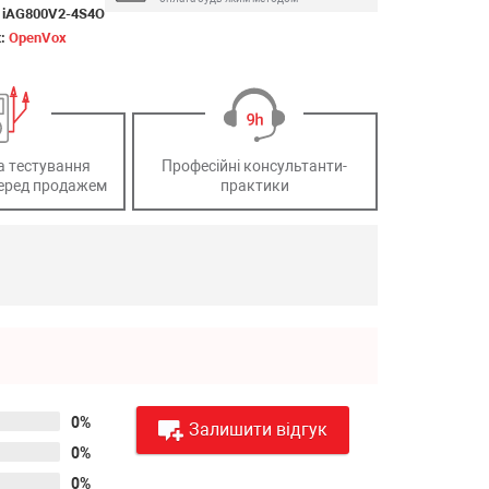
:
iAG800V2-4S4O
к:
OpenVox
а тестування
Професійні консультанти-
еред продажем
практики
0%
Залишити відгук
0%
0%