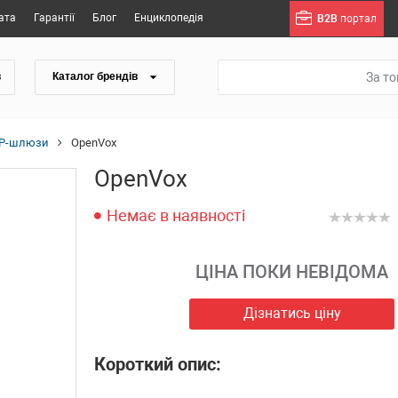
ата
Гарантії
Блог
Енциклопедія
B2B
портал
За т
в
Каталог брендів
IP-шлюзи
OpenVox
OpenVox
Немає в наявності
ЦІНА ПОКИ НЕВІДОМА
Дізнатись ціну
Короткий опис: