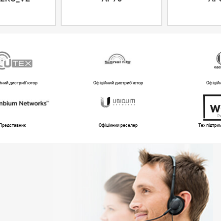
йний дистриб'ютор
Офіційний дистриб'ютор
Офіцій
Представник
Офіційний реселер
Тех підтр