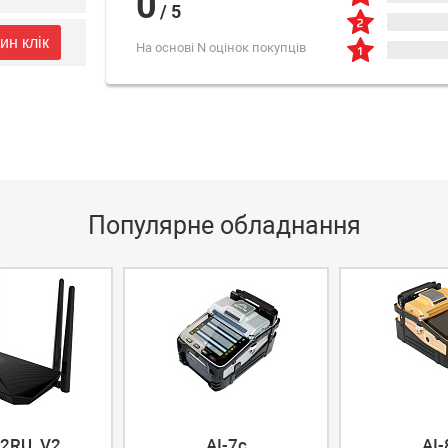
0
/
5
ин клік
На основі N оцінок покупців
Популярне обладнання
2RU_V2
AI-7c
AI-