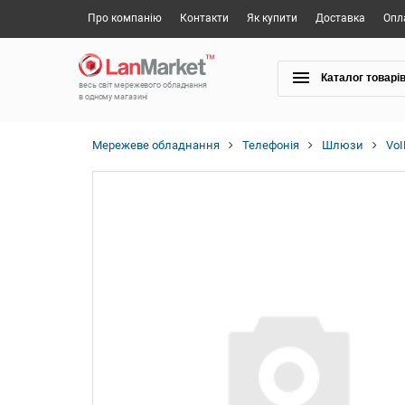
Про компанію
Контакти
Як купити
Доставка
Опл
Каталог товарі
весь світ мережевого обладнання
в одному магазині
Мережеве обладнання
Телефонія
Шлюзи
Vo