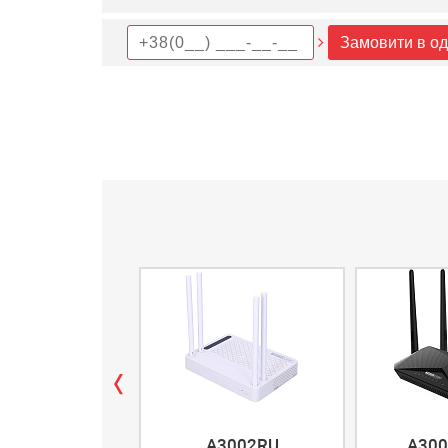
Замовити в од
A3002RU
A300