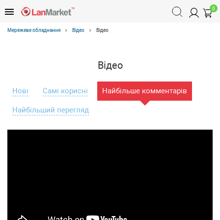
0
Мережеве обладнання
Відео
Відео
Відео
Нові
Самі корисні
Найбільше комментарів
Найбільший перегляд