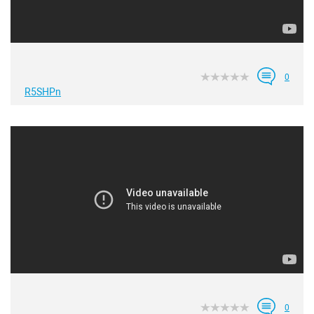
0
R5SHPn
0