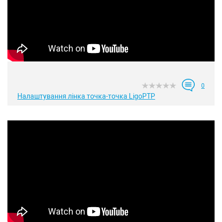
0
Налаштування лінка точка-точка LigoPTP