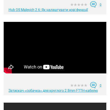
0
Hub OS Malevich 2.6: Як налаштувати нові функції
0
Затискач «собачка» для круглого 2.8mm FTTH-кабелю