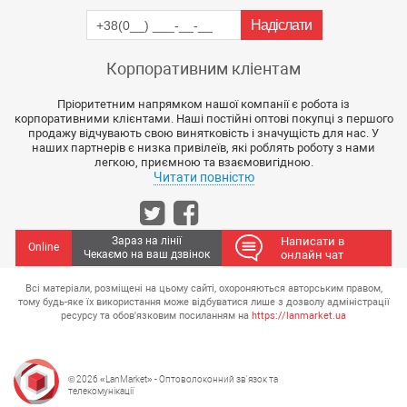
Корпоративним кліентам
Пріоритетним напрямком нашої компанії є робота із
корпоративними клієнтами. Наші постійні оптові покупці з першого
продажу відчувають свою винятковість і значущість для нас. У
наших партнерів є низка привілеїв, які роблять роботу з нами
легкою, приємною та взаємовигідною.
Читати повністю
Зараз на лінії
Написати в
Online
Чекаємо на ваш дзвінок
онлайн чат
Всі матеріали, розміщені на цьому сайті, охороняються авторським правом,
тому будь-яке їх використання може відбуватися лише з дозволу адміністрації
ресурсу та обов'язковим посиланням на
https://lanmarket.ua
© 2026 «LanMarket» - Оптоволоконний зв'язок та
телекомунікації