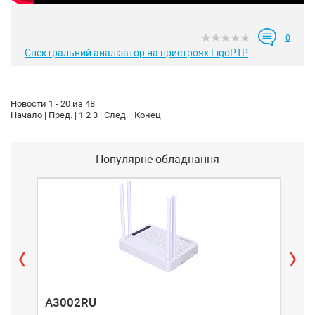
0
Спектральний аналізатор на пристроях LigoPTP
Новости 1 - 20 из 48
Начало | Пред. |
1
2
3
|
След.
|
Конец
Популярне обладнання
A3002RU
A3