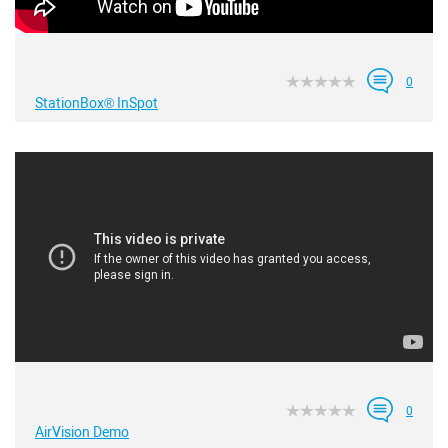
0
StationBox® InSpot
0
AirVision Demo