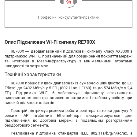
Професійні консультанти-практики
Опис Підсилювач Wi-Fi сигналу RE700X
RE700X — дводіапазонний підсилювач сигналу класу AX3000 з
підтримкою Wi-Fi 6, призначений для розширення покриття мережі
та інтеграції в Mesh-інфраструктуру з мінімальними втратами
швидкості та затримок.
Технічні характеристики
RE700X працює у двох діапазонах із сумарною швидкістю до 3,0
Гбіт/с: до 2402 Мбіт/с у 5 ГГц (802.11ax, HE160) та до 574 Мбіт/с у 2,4
ГГц. Підтримка Wi-Fi 6 забезпечує підвищену ефективність
використання спектра, зниження затримок і стабільну роботу при
високій щільності клієнтів.
Пристрій підтримує режими роботи репітера та точки доступу. У
режимі AP гігабітний Ethernet-порт використовується для
підключення до дротової мережі з подальшим розгортанням
бездротового сегмента.
Реалізована підтримка стандартів IEEE 802.11a/b/g/n/ac/ax, а