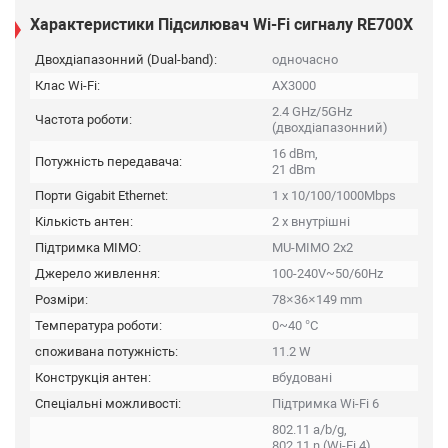
Характеристики Підсилювач Wi-Fi сигналу RE700X
Двохдіапазонний (Dual-band):
одночасно
Клас Wi-Fi:
AX3000
2.4 GHz/5GHz
Частота роботи:
(двохдіапазонний)
16 dBm,
Потужність передавача:
21 dBm
Порти Gigabit Ethernet:
1 x 10/100/1000Mbps
Кількість антен:
2 х внутрішні
Підтримка MIMO:
MU-MIMO 2x2
Джерело живлення:
100-240V~50/60Hz
Розміри:
78×36×149 mm
Температура роботи:
0~40 °C
споживана потужність:
11.2 W
Конструкція антен:
вбудовані
Спеціальні можливості:
Підтримка Wi-Fi 6
802.11 a/b/g,
802.11 n (Wi-Fi 4),