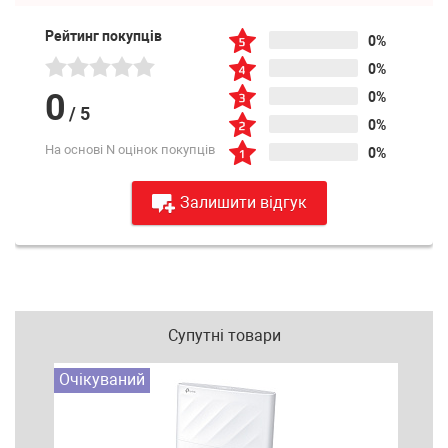
Рейтинг покупців
0%
0%
0
0%
/
5
0%
На основі N оцінок покупців
0%
Залишити відгук
Супутні товари
Очікуваний
Очі