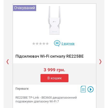
Очікуваний
Очі
0
відгуків
Підсилювач Wi-Fi сигналу RE225BE
Пі
3 999 грн.
В кошик
Переваги:
Пере
RE225BE TP-Link - BE3600 дводіапазонний
RE2
подовжувач діапазону Wi-Fi 7
подо