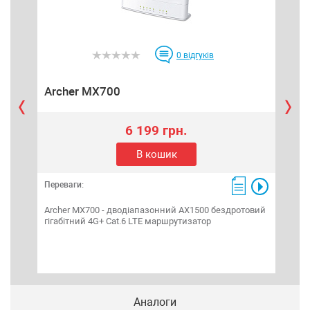
0
відгуків
Archer MX700
De
6 199 грн.
В кошик
Переваги:
Пере
Archer MX700 - дводіапазонний AX1500 бездротовий
TP-L
гігабітний 4G+ Cat.6 LTE маршрутизатор
Wi-F
швид
Аналоги