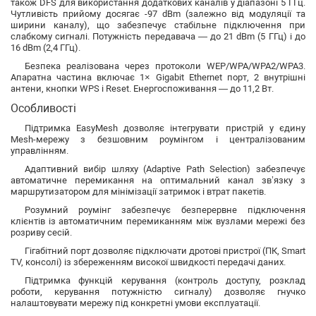
також DFS для використання додаткових каналів у діапазоні 5 ГГц.
Чутливість прийому досягає -97 dBm (залежно від модуляції та
ширини каналу), що забезпечує стабільне підключення при
слабкому сигналі. Потужність передавача — до 21 dBm (5 ГГц) і до
16 dBm (2,4 ГГц).
Безпека реалізована через протоколи WEP/WPA/WPA2/WPA3.
Апаратна частина включає 1× Gigabit Ethernet порт, 2 внутрішні
антени, кнопки WPS і Reset. Енергоспоживання — до 11,2 Вт.
Особливості
Підтримка EasyMesh дозволяє інтегрувати пристрій у єдину
Mesh-мережу з безшовним роумінгом і централізованим
управлінням.
Адаптивний вибір шляху (Adaptive Path Selection) забезпечує
автоматичне перемикання на оптимальний канал зв’язку з
маршрутизатором для мінімізації затримок і втрат пакетів.
Розумний роумінг забезпечує безперервне підключення
клієнтів із автоматичним перемиканням між вузлами мережі без
розриву сесій.
Гігабітний порт дозволяє підключати дротові пристрої (ПК, Smart
TV, консолі) із збереженням високої швидкості передачі даних.
Підтримка функцій керування (контроль доступу, розклад
роботи, керування потужністю сигналу) дозволяє гнучко
налаштовувати мережу під конкретні умови експлуатації.