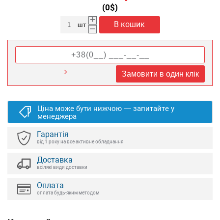
(
0
$)
+
В кошик
шт
–
Замовити в один клік
Ціна може бути нижчою — запитайте у
менеджера
Гарантія
від 1 року на все активне обладнання
Доставка
всілякі види доставки
Оплата
оплата будь-яким методом