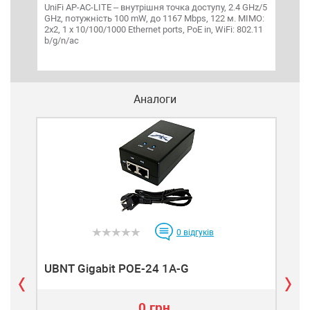
UniFi AP-AC-LITE – внутрішня точка доступу, 2.4 GHz/5
GHz, потужність 100 mW, до 1167 Mbps, 122 м. MIMO:
2x2, 1 х 10/100/1000 Ethernet ports, PoE in, WiFi: 802.11
b/g/n/ас
Аналоги
0
відгуків
UBNT Gigabit POE-24 1A-G
UBN
0 грн.