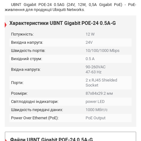
UBNT Gigabit POE-24 0.5AG (24V, 12W, 0,5A Gigabit PoE) - PoE-
живлення для продукції Ubiquiti Networks.
Характеристики UBNT Gigabit POE-24 0.5A-G
Потужність:
12 W
Вихідна напруга:
24V
Швидкість портів:
10/100/1000 Mbps
Вихідний струм:
0.5 А
90-260VAC
Вхідна напруга:
47-63 Hz
2 х RJ45 Shielded
Порти:
Socket
Розміри:
87x84x29.2 мм
Світлодіодні індикатори:
power LED
Швидкість передачі даних:
1000 Мбіт/с
Power Over Ethernet (PoE):
PoE Output
Файли
UBNT Gigabit POE-24 0.5A-G