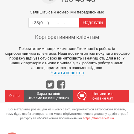
Залишіть свій номер. Ми передзвонимо
Корпоративним кліентам
Пріоритетним напрямком нашої компанії є робота із
корпоративними клієнтами. Наші постійні оптові покупці з першого
продажу відчувають свою винятковість і значущість для нас. У
наших партнерів є низка привілеїв, які роблять роботу з нами
легкою, приємною та взаємовигідною.
Читати повністю
Зараз на лінії
Написати в
Online
Чекаємо на ваш дзвінок
онлайн чат
Всі матеріали, розміщені на цьому сайті, охороняються авторським правом,
тому будь-яке їх використання може відбуватися лише з дозволу адміністрації
ресурсу та обов'язковим посиланням на
https://lanmarket.ua