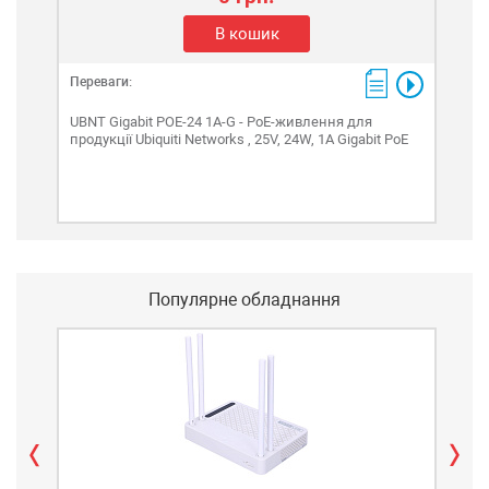
В кошик
Переваги:
Пере
UBNT Gigabit POE-24 1A-G - PoE-живлення для
UBNT
продукції Ubiquiti Networks , 25V, 24W, 1A Gigabit PoE
PoE
Популярне обладнання