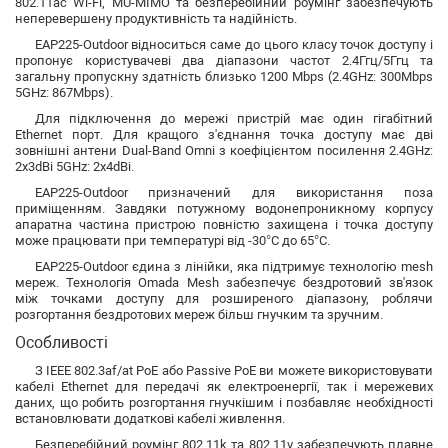
802.11ac Wi-Fi, MU-MIMO та безперебійний роумінг забезпечують
неперевершену продуктивність та надійність.
EAP225-Outdoor відноситься саме до цього класу точок доступу і
пропонує користувачеві два діапазони частот 2.4Ггц/5Ггц та
загальну пропускну здатність близько 1200 Mbps (2.4GHz: 300Mbps
5GHz: 867Mbps).
Для підключення до мережі пристрій має один гігабітний
Ethernet порт. Для кращого з'єднання точка доступу має дві
зовнішні антени Dual-Band Omni з коефіцієнтом посилення 2.4GHz:
2x3dBi 5GHz: 2x4dBi.
EAP225-Outdoor призначений для використання поза
приміщенням. Завдяки потужному водонепроникному корпусу
апаратна частина пристрою повністю захищена і точка доступу
може працювати при температурі від -30°C до 65°C.
EAP225-Outdoor єдина з лінійки, яка підтримує технологію mesh
мереж. Технологія Omada Mesh забезпечує бездротовий зв'язок
між точками доступу для розширеного діапазону, роблячи
розгортання бездротових мереж більш гнучким та зручним.
Особливості
З IEEE 802.3af/at PoE або Passive PoE ви можете використовувати
кабелі Ethernet для передачі як електроенергії, так і мережевих
даних, що робить розгортання гнучкішим і позбавляє необхідності
встановлювати додаткові кабелі живлення.
Безперебійний роумінг 802.11k та 802.11v забезпечують плавне