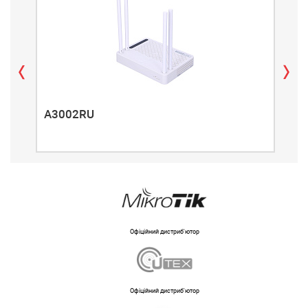
A3002RU
A3
Офіційний дистриб'ютор
Офіційний дистриб'ютор