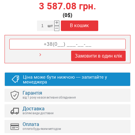
3 587.08 грн.
(
0
$)
+
В кошик
шт
–
Замовити в один клік
Ціна може бути нижчою — запитайте у
менеджера
Гарантія
від 1 року на все активне обладнання
Доставка
всілякі види доставки
Оплата
оплата будь-яким методом