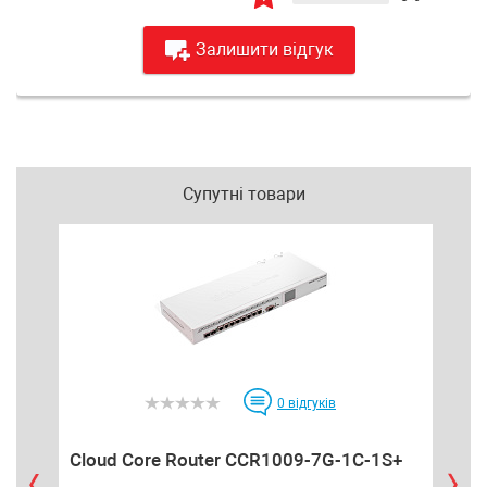
Залишити відгук
Супутні товари
0
відгуків
Cloud Core Router CCR1009-7G-1C-1S+
hEX