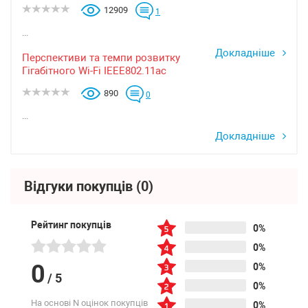
12909
1
...
Докладніше
Перспективи та темпи розвитку
Гігабітного Wi-Fi IEEE802.11ac
890
0
...
Докладніше
Відгуки покупців
(0)
Рейтинг покупців
0%
0%
0
0%
/
5
0%
На основі N оцінок покупців
0%