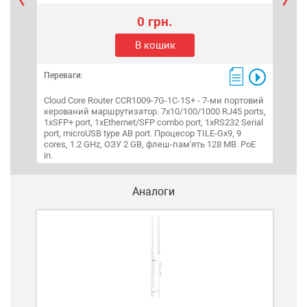
0 грн.
В кошик
Переваги:
Пере
Cloud Core Router CCR1009-7G-1C-1S+ - 7-ми портовий
hEX 
керований маршрутизатор. 7х10/100/1000 RJ45 ports,
марш
1хSFP+ port, 1xEthernet/SFP combo port, 1xRS232 Serial
MIP
port, microUSB type AB port. Процесор TILE-Gx9, 9
пам'
cores, 1.2 GHz, ОЗУ 2 GB, флеш-пам'ять 128 MB. PoE
micr
in.
Аналоги