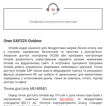
Професійні консультанти-практики
Опис EAP225-Outdoor
Omada надає рішення для бездротових мереж бізнес-класу, яке
є гнучким, керованим, безпечним та простим у розгортанні.
Хмарний доступ, контролер OC200 або програмні контролери
Omada дозволяють користувачам керувати цілими мережами
Omada на віддаленому сайті. А інтуїтивно зрозуміла програма
Omada робить управління мережами неймовірно зручним. Точки
доступу Omada EAP також мають вбудований портал та розширені
функції управління RF, що робить їх ідеальними для вимогливих
середовищ з інтенсивним рухом, таких як кампуси, готелі, торгові
центри та офіси.
Точки доступу MU-MIMO
Серед точок доступу Omada від TP-Link є ціла низка пристроїв з
підтримкою новітньої технології
MU-MIMO
та бездротових
стандартів 802.11 AC. Чіпсети корпоративного класу, стандарт