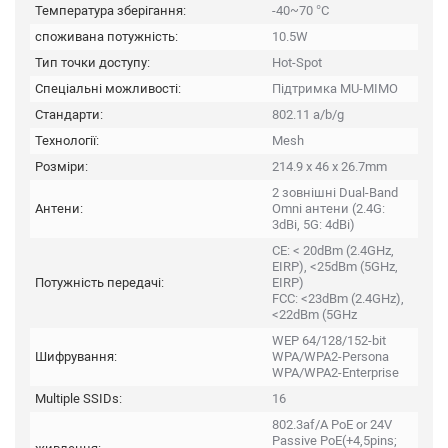
Температура зберігання:
-40~70 °C
споживана потужність:
10.5W
Тип точки доступу:
Hot-Spot
Спеціальні можливості:
Підтримка MU-MIMO
Стандарти:
802.11 a/b/g
Технології:
Mesh
Розміри:
214.9 x 46 x 26.7mm
2 зовнішні Dual-Band
Антени:
Omni антени (2.4G:
3dBi, 5G: 4dBi)
CE: < 20dBm (2.4GHz,
EIRP), <25dBm (5GHz,
Потужність передачі:
EIRP)
FCC: <23dBm (2.4GHz),
<22dBm (5GHz
WEP 64/128/152-bit
Шифрування:
WPA/WPA2-Persona
WPA/WPA2-Enterprise
Multiple SSIDs:
16
802.3af/A PoE or 24V
Passive PoE(+4,5pins;