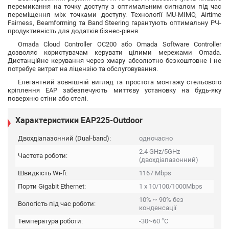
перемикання на точку доступу з оптимальним сигналом під час
переміщення між точками доступу. Технології MU-MIMO, Airtime
Fairness, Beamforming та Band Steering гарантують оптимальну РЧ-
продуктивність для додатків бізнес-рівня.
Omada Cloud Controller OC200 або Omada Software Controller
дозволяє користувачам керувати цілими мережами Omada.
Дистанційне керування через хмару абсолютно безкоштовне і не
потребує витрат на ліцензію та обслуговування.
Елегантний зовнішній вигляд та простота монтажу стельового
кріплення EAP забезпечують миттєву установку на будь-яку
поверхню стіни або стелі.
Характеристики EAP225-Outdoor
Двохдіапазонний (Dual-band):
одночасно
2.4 GHz/5GHz
Частота роботи:
(двохдіапазонний)
Швидкість Wi-fi:
1167 Mbps
Порти Gigabit Ethernet:
1 x 10/100/1000Mbps
10% ~ 90% без
Вологість під час роботи:
конденсації
Температура роботи:
-30~60 °C