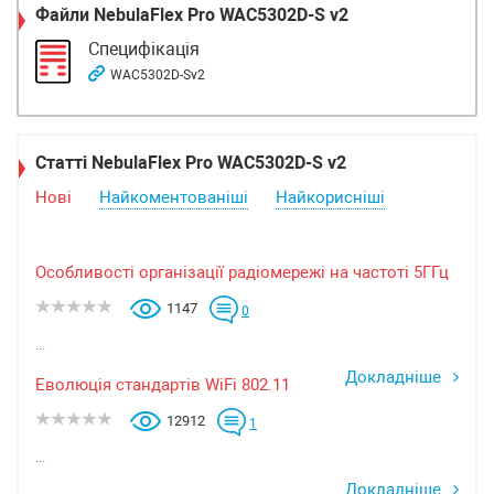
Файли
NebulaFlex Pro WAC5302D-S v2
Специфікація
WAC5302D-Sv2
Статті NebulaFlex Pro WAC5302D-S v2
Нові
Найкоментованіші
Найкорисніші
Особливості організації радіомережі на частоті 5ГГц
1147
0
...
Докладніше
Еволюція стандартів WiFi 802.11
12912
1
...
Докладніше