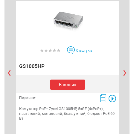
0
відгуків
GS1005HP
GS
В кошик
Переваги:
Пере
Комутатор PoE+ Zyxel GS1005HP, 5xGE (4xPoE+),
Кому
настільний, металевий, безшумний, бюджет PoE 60
нас
Вт
Kens