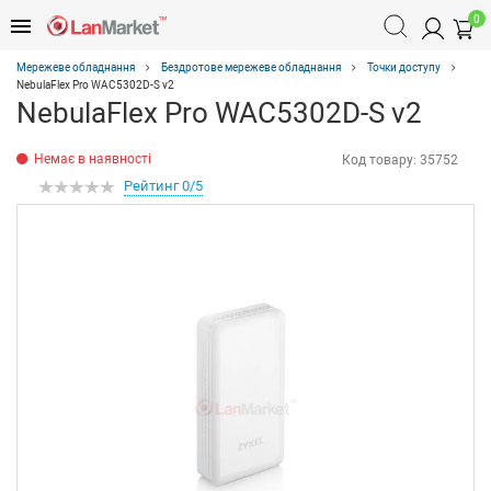
0
Мережеве обладнання
Бездротове мережеве обладнання
Точки доступу
NebulaFlex Pro WAC5302D-S v2
NebulaFlex Pro WAC5302D-S v2
Немає в наявності
Код товару:
35752
Рейтинг 0/5