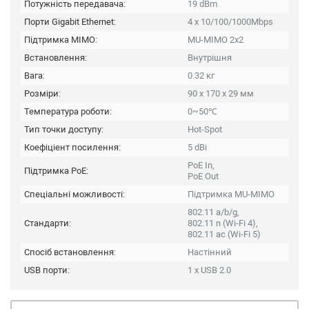
Потужність передавача:
19 dBm
Порти Gigabit Ethernet:
4 x 10/100/1000Mbps
Підтримка MIMO:
MU-MIMO 2x2
Встановлення:
Внутрішня
Вага:
0.32 кг
Розміри:
90 x 170 x 29 мм
Температура роботи:
0~50℃
Тип точки доступу:
Hot-Spot
Коефіціент посилення:
5 dBi
PoE In,
Підтримка PoE:
PoE Out
Спеціальні можливості:
Підтримка MU-MIMO
802.11 a/b/g,
Стандарти:
802.11 n (Wi-Fi 4),
802.11 ac (Wi-Fi 5)
Спосіб встановлення:
Настінний
USB порти:
1 x USB 2.0