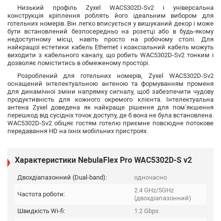
Низький профіль Zyxel WAC5302D-Sv2 і універсальна
конструкція кріплення роблять його ідеальним вибором для
готельних номерів. Він легко вписується у вишуканий декор і може
бути встановлений безпосередньо на розетці або в будь-якому
недоступному місці, навіть просто на робочому столі. Для
найкращої естетики кабель Ethernet і коаксіальний кабель можуть
виходити з кабельного каналу, що робить WAC5302D-Sv2 тонким і
дозволяє поміститись в обмеженому просторі.
Розроблений для готельних номерів, Zyxel WAC5302D-Sv2
оснащений інтелектуальною антеною та формуванням променя
для динамічної зміни напрямку сигналу, щоб забезпечити чудову
продуктивність для кожного окремого клієнта. Інтелектуальна
антена Zyxel доведена як найкраще рішення для пом’якшення
перешкод від сусідніх точок доступу, де б вона не була встановлена.
WAC5302D-Sv2 обіцяє гостям готелю приємне повсюдне потокове
передавання HD на їхніх мобільних пристроях.
Характеристики NebulaFlex Pro WAC5302D-S v2
Двохдіапазонний (Dual-band):
одночасно
2.4 GHz/5GHz
Частота роботи:
(двохдіапазонний)
Швидкість Wi-fi:
1.2 Gbps