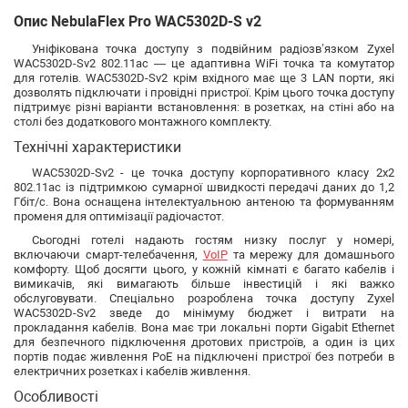
Опис NebulaFlex Pro WAC5302D-S v2
Уніфікована точка доступу з подвійним радіозв’язком Zyxel
WAC5302D-Sv2 802.11ac — це адаптивна WiFi точка та комутатор
для готелів. WAC5302D-Sv2 крім вхідного має ще 3 LAN порти, які
дозволять підключати і провідні пристрої. Крім цього точка доступу
підтримує різні варіанти встановлення: в розетках, на стіні або на
столі без додаткового монтажного комплекту.
Технічні характеристики
WAC5302D-Sv2 - це точка доступу корпоративного класу 2x2
802.11ac із підтримкою сумарної швидкості передачі даних до 1,2
Гбіт/с. Вона оснащена інтелектуальною антеною та формуванням
променя для оптимізації радіочастот.
Сьогодні готелі надають гостям низку послуг у номері,
включаючи смарт-телебачення,
VoIP
та мережу для домашнього
комфорту. Щоб досягти цього, у кожній кімнаті є багато кабелів і
вимикачів, які вимагають більше інвестицій і які важко
обслуговувати. Спеціально розроблена точка доступу Zyxel
WAC5302D-Sv2 зведе до мінімуму бюджет і витрати на
прокладання кабелів. Вона має три локальні порти Gigabit Ethernet
для безпечного підключення дротових пристроїв, а один із цих
портів подає живлення PoE на підключені пристрої без потреби в
електричних розетках і кабелів живлення.
Особливості