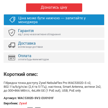
Дізнатись ціну
Ціна може бути нижчою — запитайте у
менеджера
Гарантія
від 1 року на все активне обладнання
Доставка
всілякі види доставки
Оплата
оплата будь-яким методом
Короткий опис:
Гібридна точка доступу Zyxel NebulaFlex Pro WAC5302D-S v2,
802.11a/b/g/n/ac (2,4 та 5 ГГц), настінна, Smart Antenna, антени 2x2,
до 300+866 Мбіт/с, 4xLAN GE (1 PoE out), USB, PoE only
Артикул:
WAC5302D-SV2-EU0101F
Виробник:
Zyxel