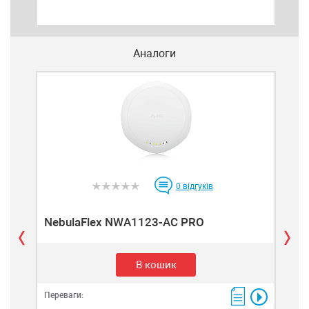
Аналоги
0
відгуків
NebulaFlex NWA1123-AC PRO
Ne
В кошик
Переваги:
Пере