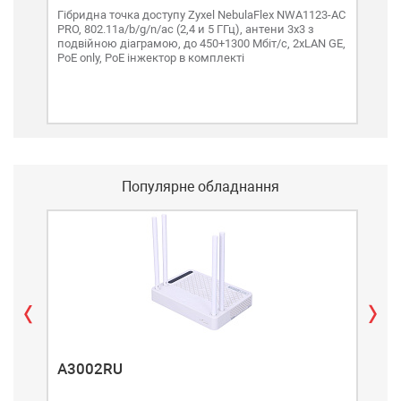
Гібридна точка доступу Zyxel NebulaFlex NWA1123-AC
Гібр
PRO, 802.11a/b/g/n/ac (2,4 и 5 ГГц), антени 3x3 з
Wave
подвійною діаграмою, до 450+1300 Мбіт/с, 2xLAN GE,
анте
PoE only, PoE інжектор в комплекті
4G/5
Популярне обладнання
A3002RU
A3