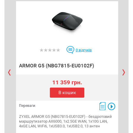
0
відгуків
ARMOR G5 (NBG7815-EU0102F)
AT
11 359 грн.
В кошик
Пере
Переваги:
Між
конф
ZYXEL ARMOR G5 (NBG7815-EU0102F) - бездротовий
2xUS
маршрутизатор AX6000, 1x2.5GE WAN, 1x10G LAN,
Nebu
4xGE LAN, WiFi6, 1xUSB3.0, 1xUSB2.0, 13 антен
IDP/