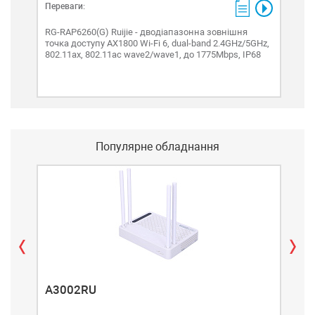
Переваги:
RG-RAP6260(G) Ruijie - дводіапазонна зовнішня
точка доступу AX1800 Wi-Fi 6, dual-band 2.4GHz/5GHz,
802.11ax, 802.11ac wave2/wave1, до 1775Mbps, IP68
Популярне обладнання
A3002RU
A3