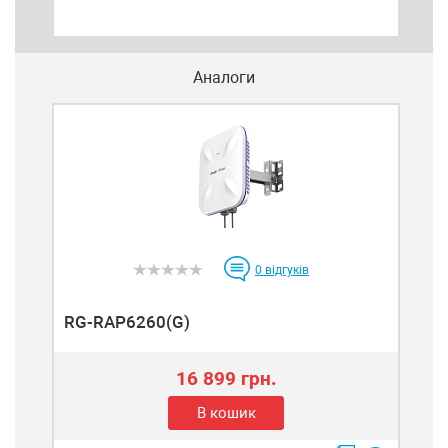
Аналоги
0
відгуків
RG-RAP6260(G)
16 899 грн.
В кошик