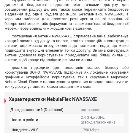
динамічні бездротові з’єднання між точками доступу для
розширення радіусу дії, але також може перемикати бездротове
з’єднання від однієї будівлі до іншої. Безсумнівно, NWA55AXE є
хорошим вибором для простого розширення вашої зовнішньої
бездротової мережі або формування взаємопов’язаної бездротової
мережі через зовнішні міжбудинкові з’єднання.
Розташування антени NWA55AXE, спрямоване вниз, забезпечує
кращий захист від дощу та вологи, тоді як традиційна конструкція
антени, спрямована вгору, схильна до протікання води, що може
пошкодити внутрішні елементи точки доступу. Знімна конструкція
антени дозволяє користувачам приєднувати інші більш сильніші
антени, щоб краще відповідати різним вимогам.
Ідеально підходить для власників малого бізнесу або
користувачів SOHO, NWA55AXE підтримує як локальне керування
графічним інтерфейсом користувача, так і керування мережею
Nebula Cloud. Просте налаштування дозволяє швидко налаштувати
точку доступу лише кількома клацаннями миші.
Характеристики NebulaFlex NWA55AXE
Двохдіапазонний (Dual-band):
одночасно
2.4 GHz/5GHz
Частота роботи:
(двохдіапазонний)
Швидкість Wi-fi:
1750 Mbps