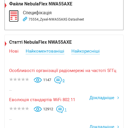
Файли
NebulaFlex NWA55AXE
Специфікація
75554_Zyxel-NWA55AXE-Datasheet
Статті NebulaFlex NWA55AXE
Нові
Найкоментованіші
Найкорисніші
Особливості організації радіомережі на частоті 5ГГц
1147
0
...
Докладніше
Еволюція стандартів WiFi 802.11
12912
1
...
Докладніше