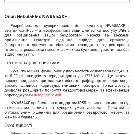
Опис NebulaFlex NWA55AXE
Розроблена для суворих зовнішніх середовищ, NWA55AXE з
рейтингом IP55 – атмосферостійка зовнішня точка доступу WiFi 6
для розширення вашої бездротової мережі за межами
приміщення. Пристрій відмінно підійде для організації
бездротового доступу на відкритих верандах кафе, ресторанів,
готелів, в громадських місцях, заміських будинків, туристичних баз
відпочинку і т.п.
Технічні характеристики
Zyxel NWA55AXE функціонує у двох частотних діапазонах: 2,4 ГГц
та 5 ГГц зі швидкістю передачі даних до 1775 Мбіт/с. Це означає
високу швидкість при великих обсягах трафіку, що передається, і
високої щільності користувальницьких пристроїв. Точка доступу
дозволяє розширити покриття бездротової мережі та ефективніше
впроваджувати
Інтернет речей
.
NWA55AXE зроблена за стандартом IP55. Новинка захищена від
атмосферних впливів та суворих умов довкілля. Пристрій є
оптимальним рішенням для розширення бездротової мережі за
межами будівель.
Особливості
Вбудована технологія Zyxel Smart Mesh не тільки створює