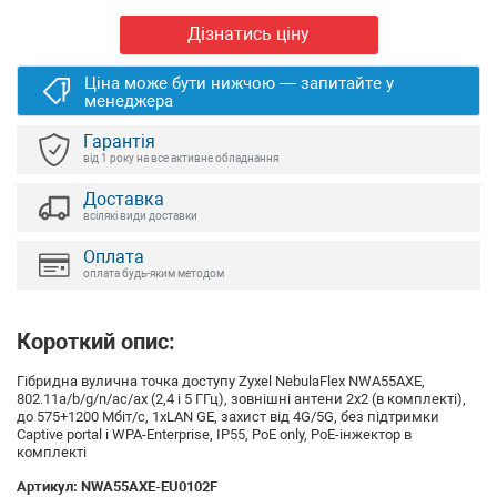
Дізнатись ціну
Ціна може бути нижчою — запитайте у
менеджера
Гарантія
від 1 року на все активне обладнання
Доставка
всілякі види доставки
Оплата
оплата будь-яким методом
Короткий опис:
Гібридна вулична точка доступу Zyxel NebulaFlex NWA55AXE,
802.11a/b/g/n/ac/ax (2,4 і 5 ГГц), зовнішні антени 2x2 (в комплекті),
до 575+1200 Мбіт/с, 1xLAN GE, захист від 4G/5G, без підтримки
Captive portal і WPA-Enterprise, IP55, PoE only, PoE-інжектор в
комплекті
Артикул:
NWA55AXE-EU0102F