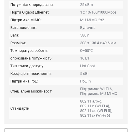
Потужність передавача:
25 dBm
Порти Gigabit Ethernet:
1 x 10/100/1000Mbps
Підтримка MIMO:
MU-MIMO 2x2
Встановлення:
Вулична
Вага:
580 г
Розміри:
308 x 136.4 x 49.6 мм
Температура роботи:
0~50℃
споживана потужність:
16 Вт
Тип точки доступу:
Hot-Spot
Коефіціент посилення:
5 dBi
Підтримка PoE:
PoE In
Підтримка Wi-Fi 6 ,
Спеціальні можливості:
Підтримка MU-MIMO
802.11 a/b/g,
802.11 n (Wi-Fi 4),
Стандарти:
802.11 ac (Wi-Fi 5),
802.11ax (Wi-Fi 6)