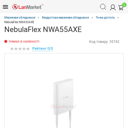
0
Мережеве обладнання
Бездротове мережеве обладнання
Точки доступу
NebulaFlex NWA55AXE
NebulaFlex NWA55AXE
Немає в наявності
Код товару:
35742
Рейтинг 0/5