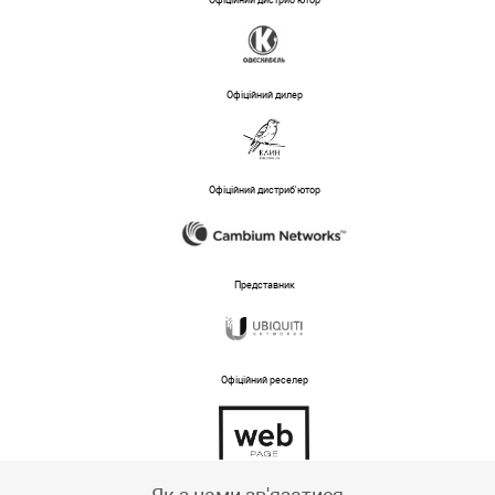
Офіційний дистриб'ютор
Офіційний дилер
Офіційний дистриб'ютор
Представник
Офіційний реселер
Тех підтримка магазину