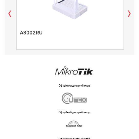
A3002RU
A3
Офіційний дистриб'ютор
Офіційний дистриб'ютор