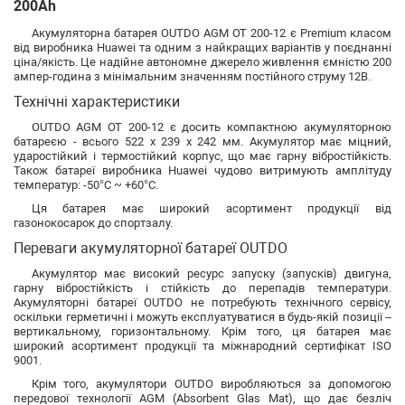
200Ah
Акумуляторна батарея OUTDO AGM OT 200-12 є Premium класом
від виробника Huawei та одним з найкращих варіантів у поєднанні
ціна/якість. Це надійне автономне джерело живлення ємністю 200
ампер-година з мінімальним значенням постійного струму 12В.
Технічні характеристики
OUTDO AGM OT 200-12 є досить компактною акумуляторною
батареєю - всього 522 х 239 х 242 мм. Акумулятор має міцний,
ударостійкий і термостійкий корпус, що має гарну вібростійкість.
Також батареї виробника Huawei чудово витримують амплітуду
температур: -50°C ~ +60°C.
Ця батарея має широкий асортимент продукції від
газонокосарок до спортзалу.
Переваги акумуляторної батареї OUTDO
Акумулятор має високий ресурс запуску (запусків) двигуна,
гарну вібростійкість і стійкість до перепадів температури.
Акумуляторні батареї OUTDO не потребують технічного сервісу,
оскільки герметичні і можуть експлуатуватися в будь-якій позиції –
вертикальному, горизонтальному. Крім того, ця батарея має
широкий асортимент продукції та міжнародний сертифікат ISO
9001.
Крім того, акумулятори OUTDO виробляються за допомогою
передової технології AGM (Absorbent Glas Mat), що дає безліч