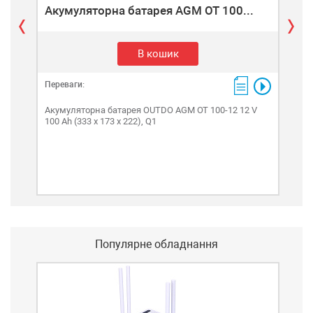
Акумуляторна батарея AGM OT 100...
Ак
В кошик
Переваги:
Пере
Акумуляторна батарея OUTDO AGM OT 100-12 12 V
Аку
100 Ah (333 x 173 x 222), Q1
100 
Популярне обладнання