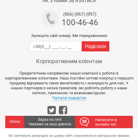
Як з нами зв'язатися
(066) (067) (097)
100-46-46
Залишіть свій номер. Ми передзвонимо
Корпоративним кліентам
Пріоритетним напрямком нашої компанії є робота із
корпоративними клієнтами. Наші постійні оптові покупці з першого
продажу відчувають свою винятковість і значущість для нас. У
наших партнерів є низка привілеїв, які роблять роботу з нами
легкою, приємною та взаємовигідною.
Читати повністю
Зараз на лінії
Написати в
Online
Чекаємо на ваш дзвінок
онлайн чат
Всі матеріали, розміщені на цьому сайті, охороняються авторським правом,