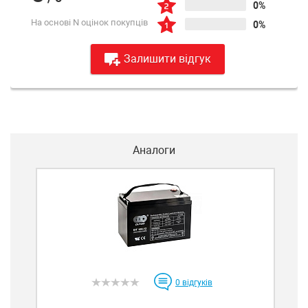
0%
На основі N оцінок покупців
0%
Залишити відгук
Аналоги
0
відгуків