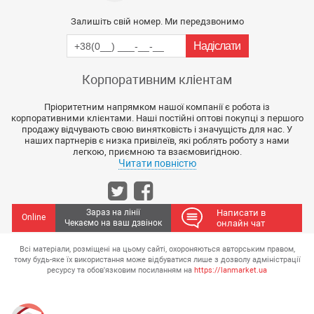
Залишіть свій номер. Ми передзвонимо
Корпоративним кліентам
Пріоритетним напрямком нашої компанії є робота із
корпоративними клієнтами. Наші постійні оптові покупці з першого
продажу відчувають свою винятковість і значущість для нас. У
наших партнерів є низка привілеїв, які роблять роботу з нами
легкою, приємною та взаємовигідною.
Читати повністю
Зараз на лінії
Написати в
Online
Чекаємо на ваш дзвінок
онлайн чат
Всі матеріали, розміщені на цьому сайті, охороняються авторським правом,
тому будь-яке їх використання може відбуватися лише з дозволу адміністрації
ресурсу та обов'язковим посиланням на
https://lanmarket.ua