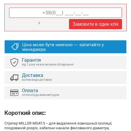
Замовити в один клік
Ціна може бути нижчою — запитайте у
менеджера
Гарантія
від 1 року на все активне обладнання
Доставка
всілякі види доставки
Оплата
оплата будь-яким методом
Короткий опис:
Стріпер MILLER MSAT-5 – для видалення зовнішньої ізоляції,
поздовжній розріз, кабельні канали фіксованого діаметра,