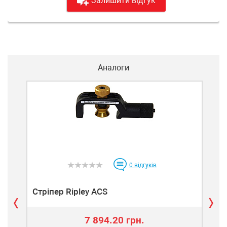
Залишити відгук
Аналоги
0
відгуків
Стріпер Ripley ACS
Стр
7 894.20 грн.