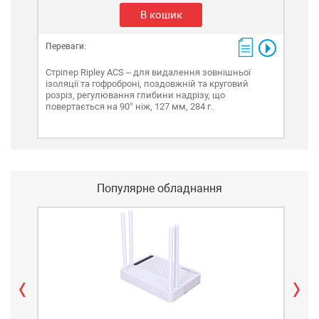
В кошик
Переваги:
Пере
Стріпер Ripley ACS – для видалення зовнішньої
Стрі
ізоляції та гофроброні, поздовжній та круговий
позд
розріз, регулювання глибини надрізу, що
повертається на 90° ніж, 127 мм, 284 г.
Популярне обладнання