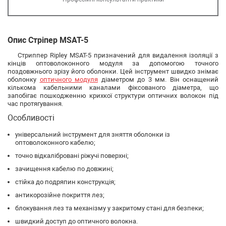
Опис Стріпер MSAT-5
Стриппер Ripley MSAT-5 призначений для видалення ізоляції з
кінців оптоволоконного модуля за допомогою точного
поздовжнього зрізу його оболонки.
Цей інструмент швидко знімає
оболонку
оптичного модуля
діаметром до 3 мм. Він оснащений
кількома кабельними каналами фіксованого діаметра, що
запобігає пошкодженню крихкої структури оптичних волокон під
час протягування.
Особливості
універсальний інструмент для зняття оболонки із
оптоволоконного кабелю;
точно відкалібровані ріжучі поверхні;
зачищення кабелю по довжині;
стійка до подряпин конструкція;
антикорозійне покриття лез;
блокування лез та механізму у закритому стані для безпеки;
швидкий доступ до оптичного волокна.