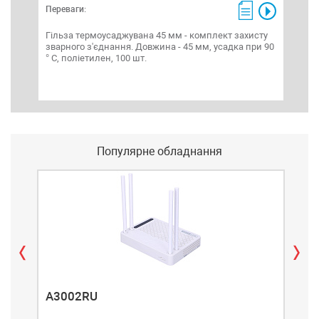
Переваги:
Пере
Гільза термоусаджувана 45 мм - комплект захисту
Гіл
зварного з'єднання. Довжина - 45 мм, усадка при 90
звар
° С, поліетилен, 100 шт.
° С,
Популярне обладнання
A3002RU
A3