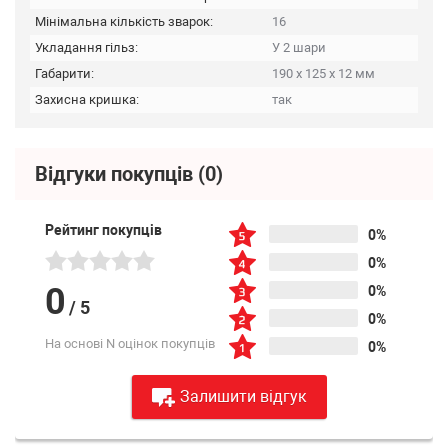
Мінімальна кількість зварок:
16
Укладання гільз:
У 2 шари
Габарити:
190 х 125 х 12 мм
Захисна кришка:
так
Відгуки покупців
(0)
Рейтинг покупців
0%
0%
0
0%
/
5
0%
На основі N оцінок покупців
0%
Залишити відгук