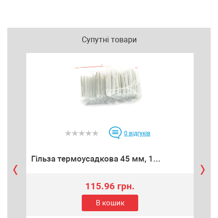
Супутні товари
0
відгуків
Гільза термоусадкова 45 мм, 1...
Гіл
115.96 грн.
В кошик