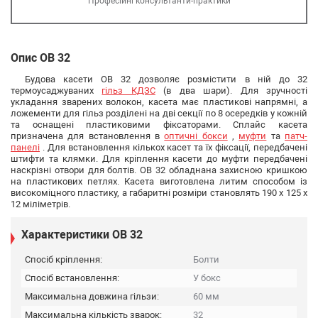
Професійні консультанти-практики
Опис ОВ 32
Будова касети ОВ 32 дозволяє розмістити в ній до 32
термоусаджуваних
гільз КДЗС
(в два шари).
Для зручності
укладання зварених волокон, касета має пластикові напрямні, а
ложементи для гільз розділені на дві секції по 8 осередків у кожній
та оснащені пластиковими фіксаторами. Сплайс касета
призначена для встановлення в
оптичні бокси
,
муфти
та
патч-
панелі
. Для встановлення кількох касет та їх фіксації, передбачені
штифти та клямки. Для кріплення касети до муфти передбачені
наскрізні отвори для болтів. ОВ 32 обладнана захисною кришкою
на пластикових петлях. Касета виготовлена литим способом із
високоміцного пластику, а габаритні розміри становлять 190 х 125 х
12 міліметрів.
Характеристики ОВ 32
Спосіб кріплення:
Болти
Спосіб встановлення:
У бокс
Максимальна довжина гільзи:
60 мм
Максимальна кількість зварок:
32