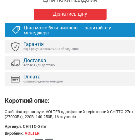
ЦІНА ПОКИ НЕВІДОМА
Дізнатись ціну
Ціна може бути нижчою — запитайте у
менеджера
Гарантія
від 1 року на все активне обладнання
Доставка
всілякі види доставки
Оплата
оплата будь-яким методом
Короткий опис:
Стабілізатор напруги VOLTER однофазний терісторний СНПТО-27пт
(27000Вт), 220В, 140-250В, 16 ступенів
Артикул:
СНПТО-27пт
Виробник:
VOLTER