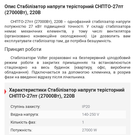
Опис Стабілізатор напруги терісторний СНПТО-27пт
(27000Вт), 220В
СНПТО-27пт (27000Вт), 220В – однофазний стабілізатор напруги
потужністю 27 кВт підвищеної точності. У складі стабілізатора
немає механічних елементів, у тому числі вентилятора
(організовано конвекційне охолодження). Це дозволить вам
експлуатувати стабілізатор там, де потрібна безшумність.
Принцип роботи
Стабілізатори Volter розраховані на безперервний цілодобовий
режим роботи в закритих приміщеннях та встановлюються
стаціонарно на весь будинок (квартиру, офіс, виробниче
обладнання). Підключається за допомогою клемника, в розрив
фази на введенні відразу після лічильника.
Характеристики Стабілізатор напруги терісторний
СНПТО-27пт (27000Вт), 220В
Ступінь захисту:
IP20
Вхідна напруга:
140-250 V
Кількість фаз:
1
Потужність:
27000 W