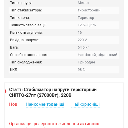
Тип корпусу:
Метал
Тип стабілізатора:
тиристорний
Тип ключа:
Тиристор
Точність стабілізації:
+2,5 - 3,5 %
Кількість ступенів:
16
Вихідна напруга:
220 V
Вага:
64,6 кг
Спосіб встановлення:
Настінний, підлоговий
Тип охолодження:
Природне
ККД:
98 %
Статті Стабілізатор напруги терісторний
СНПТО-27пт (27000Вт), 220В
Нові
Найкоментованіші
Найкорисніші
Організація резервного живлення активних