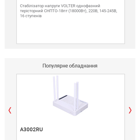
Стабілізатор напруги VOLTER однофазний
Ста
терісторний СНПТО-18пт (18000Вт), 220В, 145-245В,
тері
16 ступенів
16 с
Популярне обладнання
A3002RU
A3