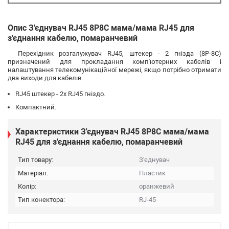
Опис З'єднувач RJ45 8P8C мама/мама RJ45 для
з'єднання кабелю, помаранчевий
Перехідник розгалужувач RJ45, штекер - 2 гнізда (8P-8C)
призначений для прокладання комп'ютерних кабелів і
налаштування телекомунікаційної мережі, якщо потрібно отримати
два виходи для кабелів.
RJ45 штекер - 2х RJ45 гніздо.
Компактний.
Характеристики З'єднувач RJ45 8P8C мама/мама
RJ45 для з'єднання кабелю, помаранчевий
Тип товару:
З'єднувач
Матеріал:
Пластик
Колір:
оранжевий
Тип конектора:
RJ-45