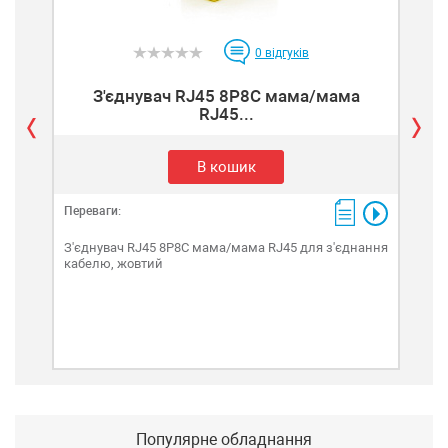
0
відгуків
З'єднувач RJ45 8P8C мама/мама
RJ45...
В кошик
Переваги:
Пере
З'єднувач RJ45 8P8C мама/мама RJ45 для з'єднання
З'є
кабелю, жовтий
каб
Популярне обладнання