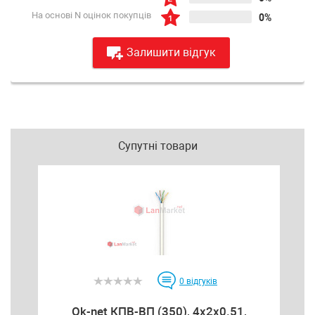
На основі N оцінок покупців
0%
Залишити відгук
Супутні товари
0
відгуків
Ok-net КПВ-ВП (350), 4x2x0.51,