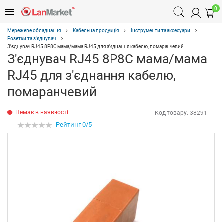
0
Мережеве обладнання
Кабельна продукція
Інструменти та аксесуари
Розетки та з'єднувачі
З'єднувач RJ45 8P8C мама/мама RJ45 для з'єднання кабелю, помаранчевий
З'єднувач RJ45 8P8C мама/мама
RJ45 для з'єднання кабелю,
помаранчевий
Немає в наявності
Код товару:
38291
Рейтинг 0/5