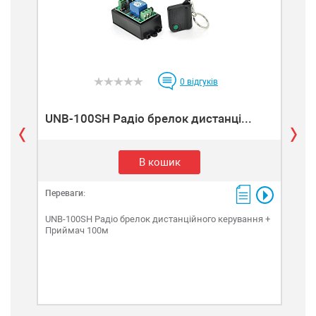
0
відгуків
UNB-100SH Радіо брелок дистанці...
WR
В кошик
Переваги:
Пере
UNB-100SH Радіо брелок дистанційного керування +
WRD
Приймач 100м
+ П