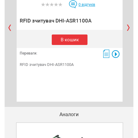
0
відгуків
RFID зчитувач DHI-ASR1100A
RF
В кошик
Переваги:
Пере
RFID зчитувач DHI-ASR1100A
RFI
Аналоги