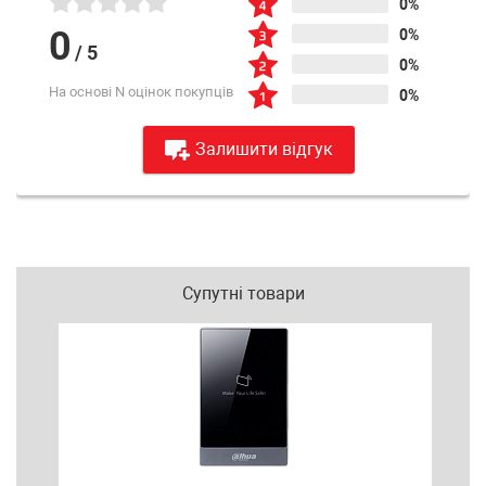
0%
0
0%
/
5
0%
На основі N оцінок покупців
0%
Залишити відгук
Супутні товари