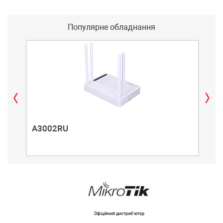
Популярне обладнання
A3002RU
A3
Офіційний дистриб'ютор