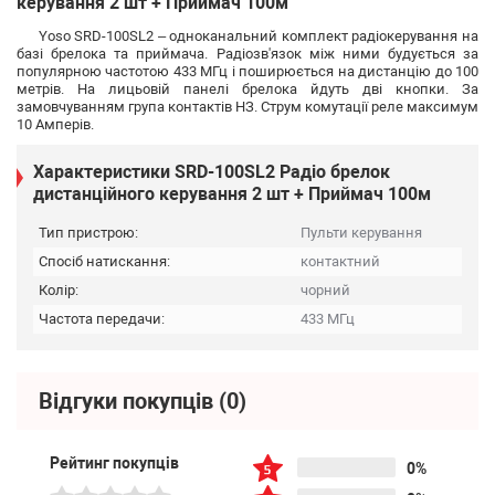
керування 2 шт + Приймач 100м
Yoso SRD-100SL2 – одноканальний комплект радіокерування на
базі брелока та приймача. Радіозв'язок між ними будується за
популярною частотою 433 МГц і поширюється на дистанцію до 100
метрів. На лицьовій панелі брелока йдуть дві кнопки. За
замовчуванням група контактів НЗ. Струм комутації реле максимум
10 Амперів.
Характеристики SRD-100SL2 Радіо брелок
дистанційного керування 2 шт + Приймач 100м
Тип пристрою:
Пульти керування
Спосіб натискання:
контактний
Колір:
чорний
Частота передачи:
433 МГц
Відгуки покупців
(0)
Рейтинг покупців
0%