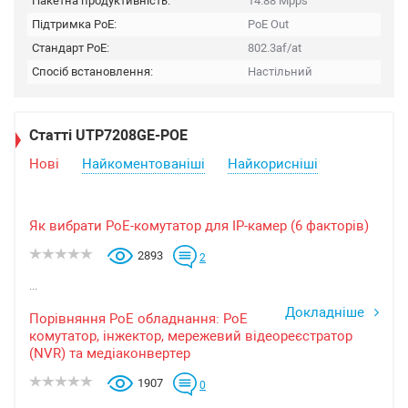
Пакетна продуктивність:
14.88 Mpps
Підтримка PoE:
PoE Out
Стандарт PoE:
802.3af/at
Спосіб встановлення:
Настільний
Статті UTP7208GE-POE
Нові
Найкоментованіші
Найкорисніші
Як вибрати PoE-комутатор для IP-камер (6 факторів)
2893
2
...
Докладніше
Порівняння PoE обладнання: PoE
комутатор, інжектор, мережевий відеореєстратор
(NVR) та медіаконвертер
1907
0