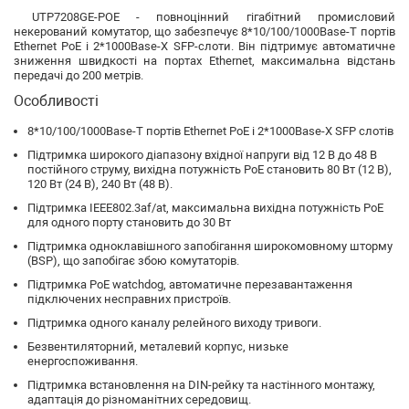
UTP7208GE-POE - повноцінний гігабітний промисловий
некерований комутатор, що забезпечує 8*10/100/1000Base-T портів
Ethernet PoE і 2*1000Base-X SFP-слоти. Він підтримує автоматичне
зниження швидкості на портах Ethernet, максимальна відстань
передачі до 200 метрів.
Особливості
8*10/100/1000Base-T портів Ethernet PoE і 2*1000Base-X SFP слотів
Підтримка широкого діапазону вхідної напруги від 12 В до 48 В
постійного струму, вихідна потужність PoE становить 80 Вт (12 В),
120 Вт (24 В), 240 Вт (48 В).
Підтримка IEEE802.3af/at, максимальна вихідна потужність PoE
для одного порту становить до 30 Вт
Підтримка одноклавішного запобігання широкомовному шторму
(BSP), що запобігає збою комутаторів.
Підтримка PoE watchdog, автоматичне перезавантаження
підключених несправних пристроїв.
Підтримка одного каналу релейного виходу тривоги.
Безвентиляторний, металевий корпус, низьке
енергоспоживання.
Підтримка встановлення на DIN-рейку та настінного монтажу,
адаптація до різноманітних середовищ.