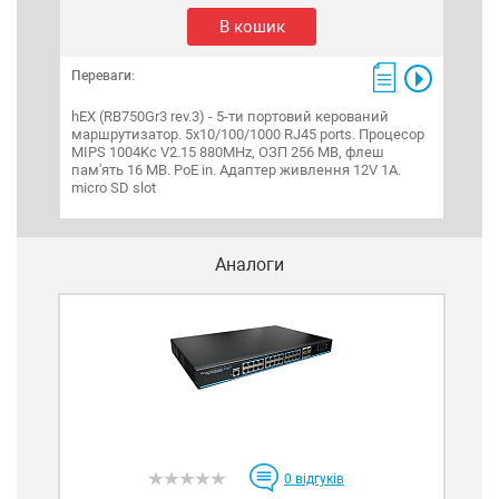
В кошик
Переваги:
Пере
hEX (RB750Gr3 rev.3) - 5-ти портовий керований
hEX 
маршрутизатор. 5х10/100/1000 RJ45 ports. Процесор
марш
MIPS 1004Kc V2.15 880MHz, ОЗП 256 MB, флеш
USB 
пам'ять 16 MB. PoE in. Адаптер живлення 12V 1A.
флеш
micro SD slot
жив
Аналоги
0
відгуків