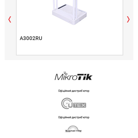
A3002RU
A3
Офіційний дистриб'ютор
Офіційний дистриб'ютор