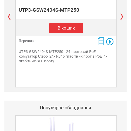
UTP3-GSW2404S-MTP250
UT
В кошик
Переваги:
Пере
UTP3-GSW2404S-MTP250 - 24-портовий PoE
UTP
комутатор Utepo, 24х RJ45 гігабітних портів PoE, 4х
Giga
гігабітних SFP порту
IEEE
Популярне обладнання