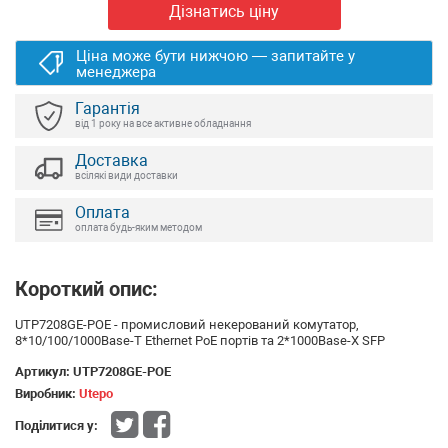
Дізнатись ціну
Ціна може бути нижчою — запитайте у
менеджера
Гарантія
від 1 року на все активне обладнання
Доставка
всілякі види доставки
Оплата
оплата будь-яким методом
Короткий опис:
UTP7208GE-POE - промисловий некерований комутатор,
8*10/100/1000Base-T Ethernet PoE портів та 2*1000Base-X SFP
Артикул:
UTP7208GE-POE
Виробник:
Utepo
Поділитися у: