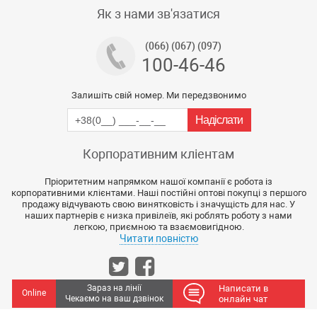
Тех підтримка магазину
Як з нами зв'язатися
(066) (067) (097)
100-46-46
Залишіть свій номер. Ми передзвонимо
Корпоративним кліентам
Пріоритетним напрямком нашої компанії є робота із
корпоративними клієнтами. Наші постійні оптові покупці з першого
продажу відчувають свою винятковість і значущість для нас. У
наших партнерів є низка привілеїв, які роблять роботу з нами
легкою, приємною та взаємовигідною.
Читати повністю
Зараз на лінії
Написати в
Online
Чекаємо на ваш дзвінок
онлайн чат