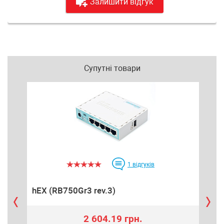
Залишити відгук
Супутні товари
1
відгуків
hEX (RB750Gr3 rev.3)
hE
2 604.19 грн.