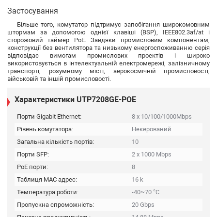
Застосування
Більше того, комутатор підтримує запобігання широкомовним
штормам за допомогою однієї клавіші (BSP), IEEE802.3af/at і
сторожовий таймер PoE. Завдяки промисловим компонентам,
конструкції без вентилятора та низькому енергоспоживанню серія
відповідає вимогам промислових проектів і широко
використовується в інтелектуальній електромережі, залізничному
транспорті, розумному місті, аерокосмічній промисловості,
військовій та іншій промисловості.
Характеристики UTP7208GE-POE
Порти Gigabit Ethernet:
8 x 10/100/1000Mbps
Рівень комутатора:
Некерований
Загальна кількість портів:
10
Порти SFP:
2 x 1000 Mbps
PoE порти:
8
Таблиця MAC адрес:
16 k
Температура роботи:
-40~70 °C
Пропускна спроможність:
20 Gbps