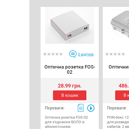
0
відгуків
Оптична розетка FOS-
Оптични
02
28.99 грн.
486.
В кошик
В 
Переваги:
Переваги:
Оптична розетка FOS-02
PON-бокс 12
для з'єднання ВОЛЗ із
для розвед
абонентським
кабелів. 2 в