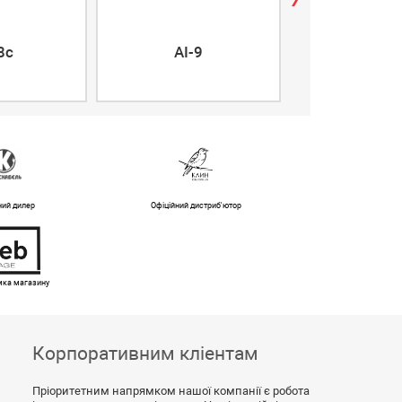
airFiber 5X
8c
AI-9
5XHD
ний дилер
Офіційний дистриб'ютор
имка магазину
Корпоративним кліентам
Пріоритетним напрямком нашої компанії є робота