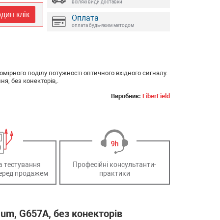
всілякі види доставки
дин клік
Оплата
оплата будь-яким методом
омірного поділу потужності оптичного вхідного сигналу.
ня, без конекторів,.
Виробник:
FiberField
а тестування
Професійні консультанти-
еред продажем
практики
0 um, G657A, без конекторів