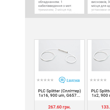
обладнанням. 1
висновків, 3
кабелівведення з мет.
місця для а
тримачем, 2 місця під
установки о
адаптери SC або LC Duplex,
ABS пластик
2 зварювання, пластик,
петлях, сув
кришка, що знімається,
258х207х64 м
кріплення до стіни,
кріплення д
86х86х22 мм.
зручний орг
0
відгуків
PLC Splitter (Спліттер)
PLC Splitt
1x16, 900 um, G657...
1x2, 900 
267.60 грн.
133.