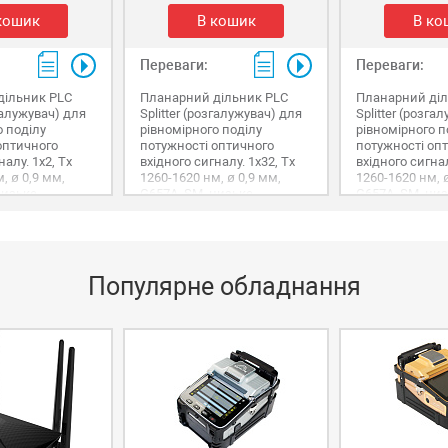
кошик
В кошик
В ко
Переваги:
Переваги:
дільник PLC
Планарний дільник PLC
Планарний діл
згалужувач) для
Splitter (розгалужувач) для
Splitter (розга
о поділу
рівномірного поділу
рівномірного п
оптичного
потужності оптичного
потужності оп
налу. 1х2, Tx
вхідного сигналу. 1х32, Tx
вхідного сигнал
, ø 0,9 мм,
1260-1620 нм, ø 0,9 мм,
1260-1620 нм, ø
низьке
G657A, SM, низьке
G657A, SM, ни
з конекторів.
згасання, без конекторів.
згасання, без 
Популярне обладнання