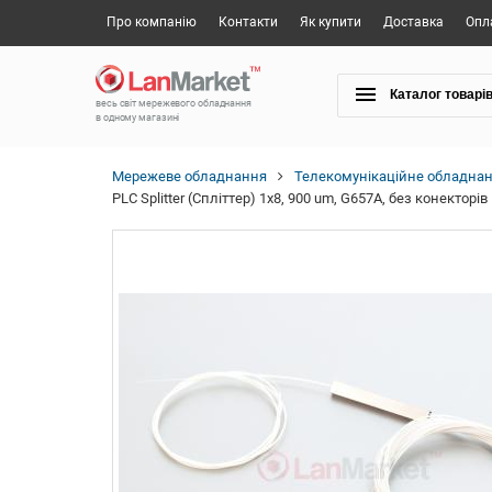
Про компанію
Контакти
Як купити
Доставка
Опл
Каталог товарі
весь світ мережевого обладнання
в одному магазині
Мережеве обладнання
Телекомунікаційне обладна
PLC Splitter (Спліттер) 1x8, 900 um, G657A, без конекторів 