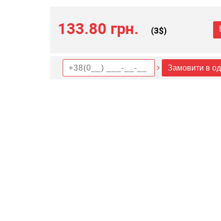
133.80 грн.
(
3
$)
Замовити в од