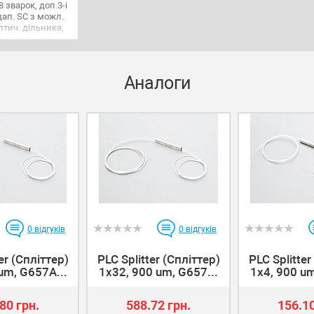
8 зварок, доп.3-і
дап. SC з можл.
птич. дільника,
, кришка на
альдний замок,
м, вага - 800г,
о стіни/опори,
Аналоги
анайзер.
0
відгуків
0
відгуків
er (Спліттер)
PLC Splitter (Спліттер)
PLC Splitter
um, G657A...
1x32, 900 um, G657...
1x4, 900 um
80 грн.
588.72 грн.
156.10