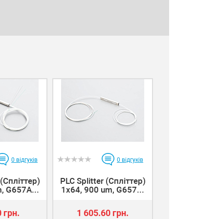
0
відгуків
0
відгуків
 (Спліттер)
PLC Splitter (Спліттер)
, G657A...
1x64, 900 um, G657...
 грн.
1 605.60 грн.