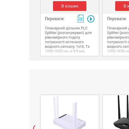
В кошик
В 
Переваги:
Переваги:
Планарний дільник PLC
Планарний 
Splitter (розгалужувач) для
Splitter (ро
рівномірного поділу
рівномірног
потужності оптичного
потужності 
вхідного сигналу. 1х16, Tx
вхідного сиг
1260-1620 нм, ø 0,9 мм,
1260-1620 нм
G657A, SM, низьке
G657A, SM, 
згасання, без конекторів.
згасання, бе