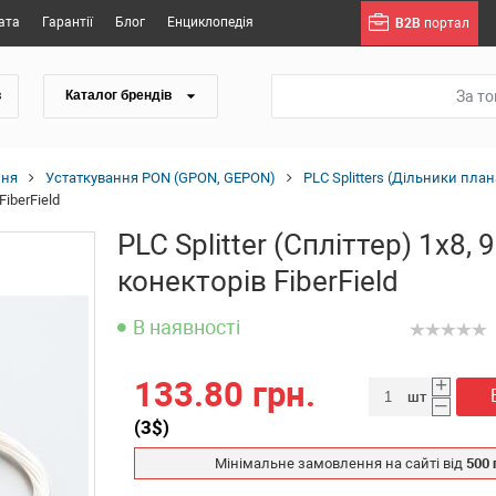
ата
Гарантії
Блог
Енциклопедія
B2B
портал
За т
в
Каталог брендів
ння
Устаткування PON (GPON, GEPON)
PLC Splitters (Дільники план
FiberField
PLC Splitter (Спліттер) 1x8,
конекторів FiberField
В наявності
+
133.80 грн.
шт
–
(
3
$)
Мінімальне замовлення на сайті від
500 