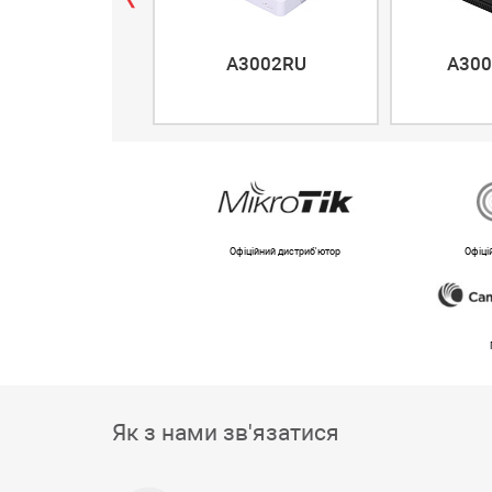
A3002RU
A300
Офіційний дистриб'ютор
Офіці
Як з нами зв'язатися