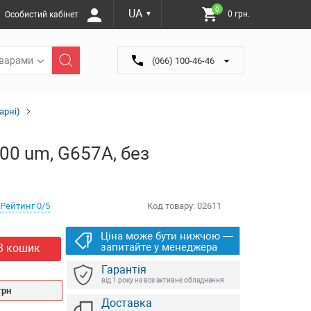
0
UA
0 грн.
Особистий кабінет
▼
оварами
(066) 100-46-46
арні)
 900 um, G657A, без
Рейтинг 0/5
Код товару:
02611
Ціна може бути нижчою —
запитайте у менеджера
В кошик
Гарантія
від 1 року на все активне обладнання
грн
Доставка