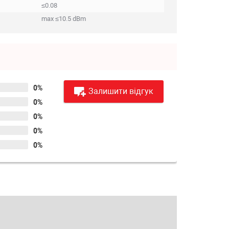
≤0.08
max ≤10.5 dBm
0%
Залишити відгук
0%
0%
0%
0%