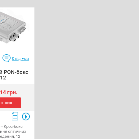
0
відгуків
й PON-бокс
12
14 грн.
кошик
 – Крос-бокс
ення оптичних
ведення, 12