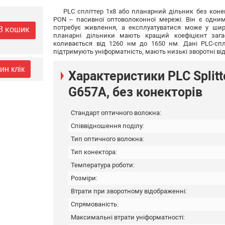
PLC спліттер 1х8 або планарний дільник без коне
PON – пасивної оптоволоконної мережі. Він є одним 
потребує живлення, а експлуатуватися може у широ
В кошик
планарні дільники мають кращий коефіцієнт заг
коливається від 1260 нм до 1650 нм. Дані PLC-сплі
підтримують уніформатність, мають низькі зворотні ві
ин клік
Характеристики PLC Splitte
G657A, без конекторів
Стандарт оптичного волокна:
Співвідношення поділу:
Тип оптичного волокна:
Тип конектора:
Температура роботи:
Розміри:
Втрати при зворотному відображенні:
Спрямованість:
Максимальні втрати уніформатності: