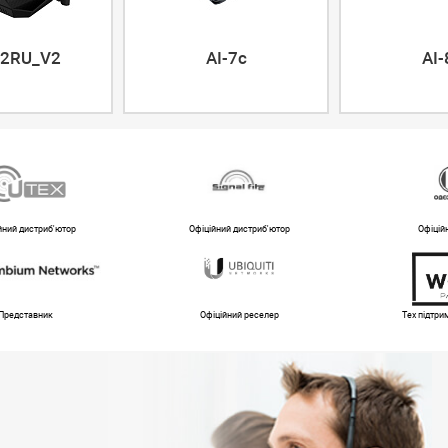
2RU_V2
AI-7c
AI-
йний дистриб'ютор
Офіційний дистриб'ютор
Офіцій
Представник
Офіційний реселер
Тех підтр