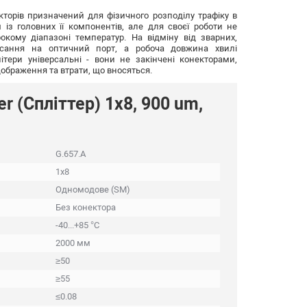
кторів
призначений для фізичного розподілу трафіку в
із головних її компонентів, але для своєї роботи не
кому діапазоні температур. На відміну від зварних,
асання на оптичний порт, а робоча довжина хвилі
тери універсальні - вони не закінчені конекторами,
дображення та втрати, що вносяться.
r (Спліттер) 1x8, 900 um,
G.657.A
1x8
Одномодове (SM)
Без конектора
-40...+85 °C
2000 мм
≥50
≥55
≤0.08