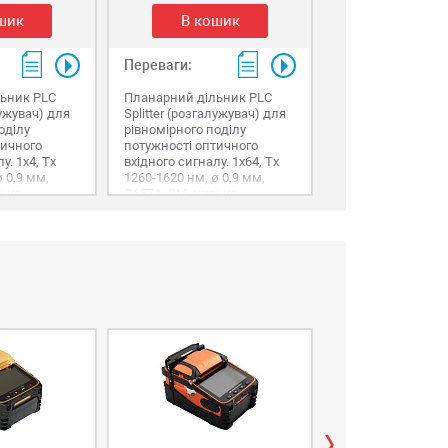
шик
В кошик
Переваги:
ьник PLC
Планарний дільник PLC
лужувач) для
Splitter (розгалужувач) для
оділу
рівномірного поділу
тичного
потужності оптичного
у. 1х4, Tx
вхідного сигналу. 1х64, Tx
 0,9 мм,
1260-1620 нм, ø 0,9 мм,
зьке
G657A, SM, низьке
конекторів.
згасання, без конекторів.