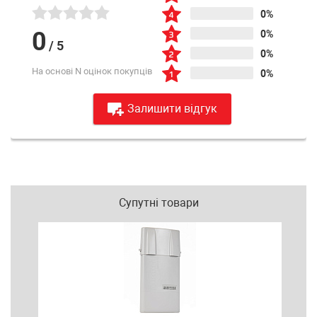
0%
0
0%
/
5
0%
На основі N оцінок покупців
0%
Залишити відгук
Супутні товари