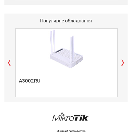
Популярне обладнання
A3002RU
A3
Офіційний дистриб'ютор