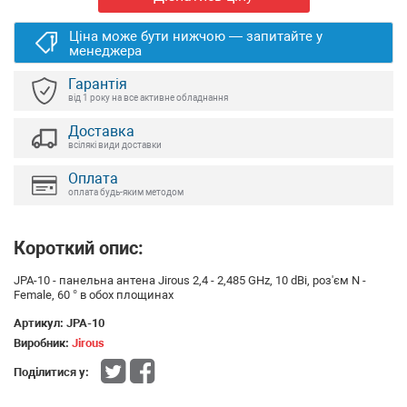
Ціна може бути нижчою — запитайте у
менеджера
Гарантія
від 1 року на все активне обладнання
Доставка
всілякі види доставки
Оплата
оплата будь-яким методом
Короткий опис:
JPA-10 - панельна антена Jirous 2,4 - 2,485 GHz, 10 dBi, роз'єм N -
Female, 60 ° в обох площинах
Артикул:
JPA-10
Виробник:
Jirous
Поділитися у: