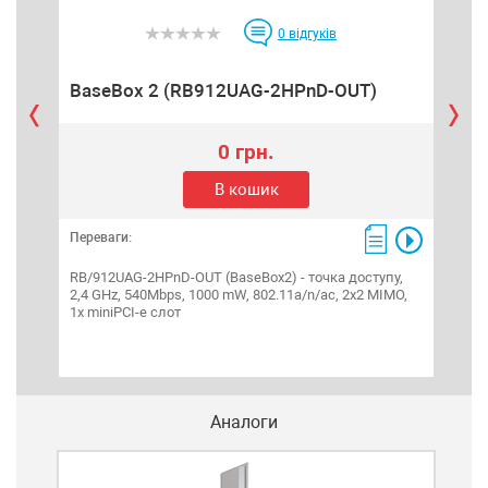
0
відгуків
BaseBox 2 (RB912UAG-2HPnD-OUT)
0 грн.
В кошик
Переваги:
Пере
RB/912UAG-2HPnD-OUT (BaseBox2) - точка доступу,
ePMP
2,4 GHz, 540Mbps, 1000 mW, 802.11a/n/ac, 2x2 MIMO,
100/
1x miniPCI-e слот
- 30
PoE,
син
анал
Subs
Аналоги