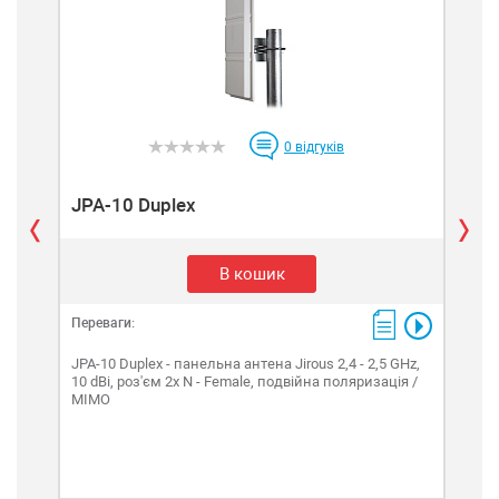
0
відгуків
JPA-10 Duplex
JP
В кошик
Переваги:
Пере
JPA-10 Duplex - панельна антена Jirous 2,4 - 2,5 GHz,
JPA-
10 dBi, роз'єм 2x N - Female, подвійна поляризація /
dBi,
MIMO