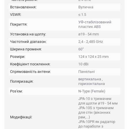
Встановлення:
Вулична
VSWR:
≤ 1.5
УФ-стабілізований
Покриття:
пластик ABS
Установка на щоглу:
ø19 - 54 mm
Частотний діапазон:
2,4 - 2,485 GHz
Ширина променя:
60°
Розміри:
124 x 124 x 25 mm
Коефіціент посилення:
10 dBi
Спрямованість антени:
Панельні
вертикальна ,
Поляризація:
горизонтальна
Роз'єм:
N-Type (Female)
JPA-10 з тримачем
для щогли ø19 - 54 мм
JPA-10S з тримачем
для стін (віконних
Модифікації:
рам,...)
JPA-10PR як радіатор
до параболи з