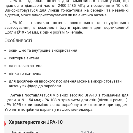
JPA-10 - ідеальна антена для вимогливого користувача, що
працює в діапазоні частот 2400-2485 МГц з посиленням 10 dBi.
Використовується для лінків точка-точка на середні та невеликі
відстані, може використовуватися як клієнтська антена.
JPA-10 - панельна антена зовнішнього та внутрішнього
застосування, в комплекті йдуть кріплення для вертикальної
щогли Ø19 - 54 мм, є один роз'єм N-Female.
Особливості
зовнішнє та внутрішнє використання
секторна антена
клієнтська антена
лінки точка-точка
для досягнення високого посилення можна використовувати
антену як фідер до параболи
Антена поставляється у різних версіях: JPA-10 з тримачем для
щогли ø19 – 54 мм; JPA-10S з тримачем для стін (віконні рами,...);
JPA-10PR як випромінювач на параболу з монтажним приладдям.
Уточніть потрібний варіант у нашого менеджера.
Характеристики JPA-10
Частота роботи:
2.4 GHz