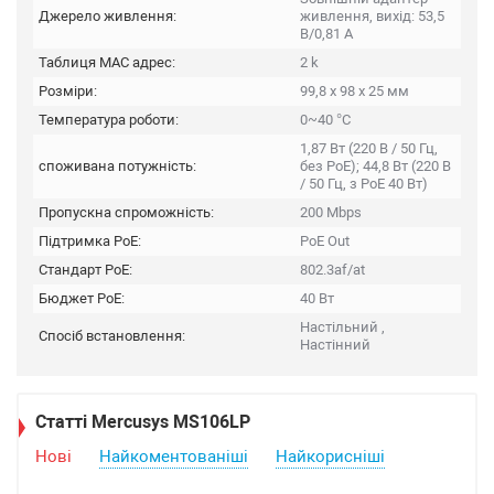
Джерело живлення:
живлення, вихід: 53,5
В/0,81 А
Таблиця MAC адрес:
2 k
Розміри:
99,8 х 98 х 25 мм
Температура роботи:
0~40 °C
1,87 Вт (220 В / 50 Гц,
споживана потужність:
без PoE); 44,8 Вт (220 В
/ 50 Гц, з PoE 40 Вт)
Пропускна спроможність:
200 Mbps
Підтримка PoE:
PoE Out
Стандарт PoE:
802.3af/at
Бюджет PoE:
40 Вт
Настільний ,
Спосіб встановлення:
Настінний
Статті Mercusys MS106LP
Нові
Найкоментованіші
Найкорисніші