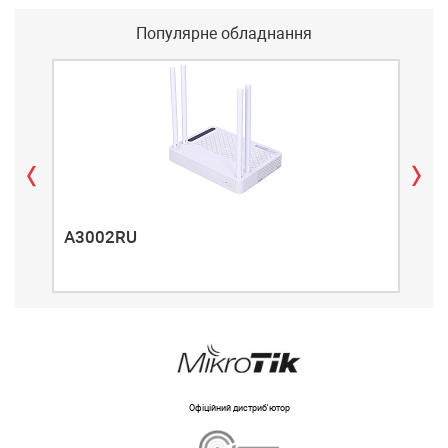
Популярне обладнання
A3002RU
A3
Офіційний дистриб'ютор