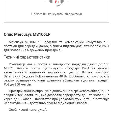
Професійні консультанти-практики
Опис Mercusys MS106LP
Mercusys MS106LP – простий та компактний комутатор з 6
портами для передачі даних, з яких 4 підтримують технологію PoE+
для живлення мережевих пристроїв.
Технічні характеристики
Комутатор має 6 портів зі швидкістю передачі даних до 100
Мбіт/с. Чотири порти підтримують стандарт PoE+ та можуть
забезпечувати живлення потужністю до 30 Вт на пристрій.
Загальний бюджет PoE становить 40 Вт. Особливістю пристрою є
режим розширення, який дозволяє збільшити відстань передачі
PoE до 250 метрів.
Пристрій значно спрощує підключення мережевого обладнання
завдяки технології PoE, яка дозволяє передавати дані та живлення
через один кабель. Комутатор працює автоматично та не потребує
налаштування – достатньо просто підключити кабелі.
Особливості конструкції: