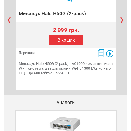
Mercusys Halo H50G (2-pack)
Me
2 999 грн.
В кошик
Переваги:
Пере
Mercusys Halo H50G (2-pack) - AC1900 домашня Mesh
Mer
Wi-Fi система, два діапазони Wi-Fi, 1300 Мбіт/с на 5
марш
ГГц + до 600 Мбіт/с на 2,4 ГГц
зовн
Аналоги