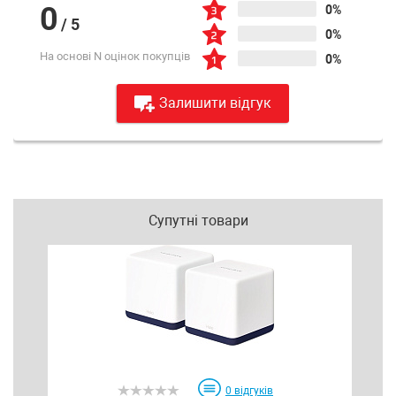
0
0%
/
5
0%
На основі N оцінок покупців
0%
Залишити відгук
Супутні товари
0
відгуків