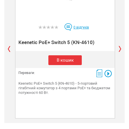
0
відгуків
Keenetic PoE+ Switch 5 (KN-4610)
Me
В кошик
Переваги:
Пере
Keenetic PoE+ Switch 5 (KN-4610) - 5-портовий
гігабітний комутатор з 4 портами PoE+ та бюджетом
Mer
потужності 60 Вт.
гіга