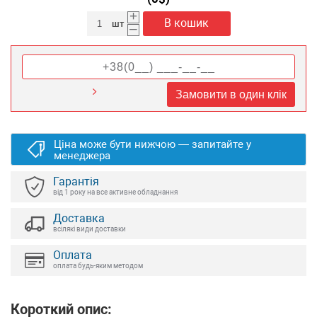
+
В кошик
шт
–
Замовити в один клік
Ціна може бути нижчою — запитайте у
менеджера
Гарантія
від 1 року на все активне обладнання
Доставка
всілякі види доставки
Оплата
оплата будь-яким методом
Короткий опис: