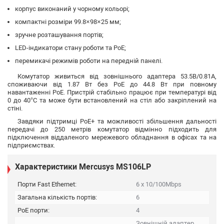
корпус виконаний у чорному кольорі;
компактні розміри 99.8×98×25 мм;
зручне розташування портів;
LED-індикатори стану роботи та PoE;
перемикачі режимів роботи на передній панелі.
Комутатор живиться від зовнішнього адаптера 53.5В/0.81А,
споживаючи від 1.87 Вт без PoE до 44.8 Вт при повному
навантаженні PoE. Пристрій стабільно працює при температурі від
0 до 40°C та може бути встановлений на стіл або закріплений на
стіні.
Завдяки підтримці PoE+ та можливості збільшення дальності
передачі до 250 метрів комутатор відмінно підходить для
підключення віддаленого мережевого обладнання в офісах та на
підприємствах.
Характеристики Mercusys MS106LP
Порти Fast Ethernet:
6 x 10/100Mbps
Загальна кількість портів:
6
PoE порти:
4
Зовнішній адаптер