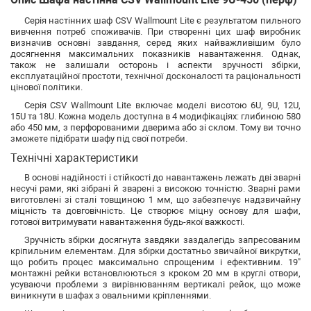
Серія настінних шаф CSV Wallmount Lite є результатом пильного
вивчення потреб споживачів. При створенні цих шаф виробник
визначив основні завдання, серед яких найважливішим було
досягнення максимальних показників навантаження. Однак,
також не залишали осторонь і аспекти зручності збірки,
експлуатаційної простоти, технічної досконалості та раціональності
цінової політики.
Серія CSV Wallmount Lite включає моделі висотою 6U, 9U, 12U,
15U та 18U. Кожна модель доступна в 4 модифікаціях: глибиною 580
або 450 мм, з перфорованими дверима або зі склом. Тому ви точно
зможете підібрати шафу під свої потреби.
Технічні характеристики
В основі надійності і стійкості до навантажень лежать дві зварні
несучі рами, які зібрані й зварені з високою точністю. Зварні рами
виготовлені зі сталі товщиною 1 мм, що забезпечує надзвичайну
міцність та довговічність. Це створює міцну основу для шафи,
готової витримувати навантаження будь-якої важкості.
Зручність збірки досягнута завдяки заздалегідь запресованим
кріпильним елементам. Для збірки достатньо звичайної викрутки,
що робить процес максимально спрощеним і ефективним. 19"
монтажні рейки встановлюються з кроком 20 мм в круглі отвори,
усуваючи проблеми з вирівнюванням вертикалі рейок, що може
виникнути в шафах з овальними кріпленнями.