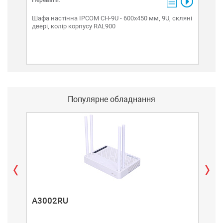
Переваги:
Шафа
перф
Шафа настінна IPCOM СН-9U - 600х450 мм, 9U, скляні
двері, колір корпусу RAL900
Популярне обладнання
A3002RU
A3