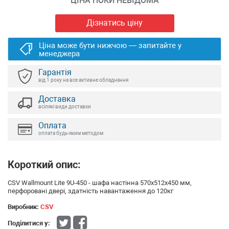
ЦІНА ПОКИ НЕВІДОМА
Дізнатись ціну
Ціна може бути нижчою — запитайте у
менеджера
Гарантія
від 1 року на все активне обладнання
Доставка
всілякі види доставки
Оплата
оплата будь-яким методом
Короткий опис:
CSV Wallmount Lite 9U-450 - шафа настінна 570х512х450 мм,
перфоровані двері, здатність навантаження до 120кг
Виробник:
CSV
Поділитися у: