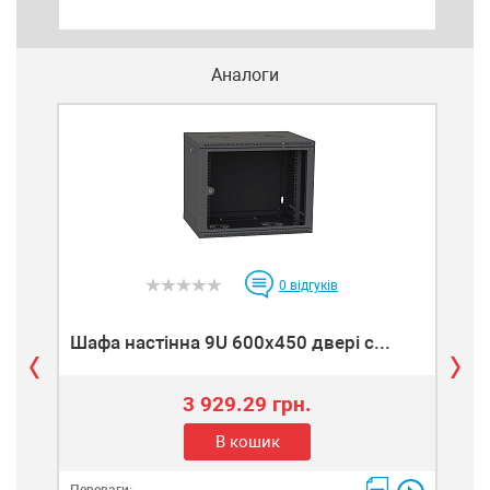
Аналоги
0
відгуків
Шафа настінна 9U 600x450 двері с...
Ша
3 929.29 грн.
В кошик
Пере