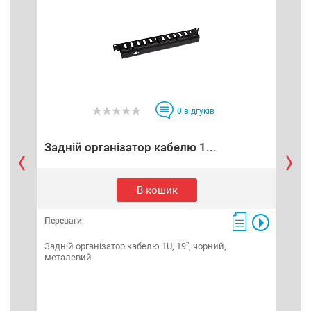
0
відгуків
Задній організатор кабелю 1...
Каб
В кошик
Переваги:
Пере
Задній організатор кабелю 1U, 19”, чорний,
Каб
металевий
1U/5