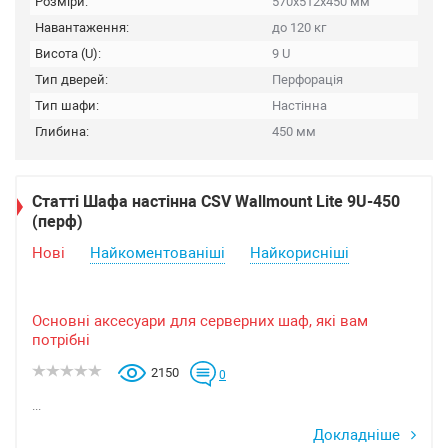
Розміри:
570х512х450 мм
Навантаження:
до 120 кг
Висота (U):
9 U
Тип дверей:
Перфорація
Тип шафи:
Настінна
Глибина:
450 мм
Статті Шафа настінна CSV Wallmount Lite 9U-450
(перф)
Нові
Найкоментованіші
Найкорисніші
Основні аксесуари для серверних шаф, які вам
потрібні
2150
0
...
Докладніше