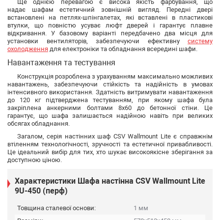
Ще однією перевагою є висока якість фарбування, що
надає шафам естетичний зовнішній вигляд. Передні двері
встановлені на петлях-шпінгалетах, які вставлені в пластикові
втулки, що повністю усуває люфт дверей і гарантує плавне
відкривання. У базовому варіанті передбачено два місця для
установки вентиляторів, забезпечуючи ефективну
систему
охолодження
для електроніки та обладнання всередині шафи.
Навантаження та тестування
Конструкція розроблена з урахуванням максимально можливих
навантажень, забезпечуючи стійкість та надійність в умовах
інтенсивного використання. Здатність витримувати навантаження
до 120 кг підтверджена тестуванням, при якому шафа була
закріплена анкерними болтами 8x60 до бетонної стіни. Це
гарантує, що шафа залишається надійною навіть при великих
обсягах обладнання.
Загалом, серія настінних шаф CSV Wallmount Lite є справжнім
втіленням технологічності, зручності та естетичної привабливості.
Це ідеальний вибір для тих, хто шукає високоякісне зберігання за
доступною ціною.
Характеристики Шафа настінна CSV Wallmount Lite
9U-450 (перф)
Товщина сталевої основи:
1 мм