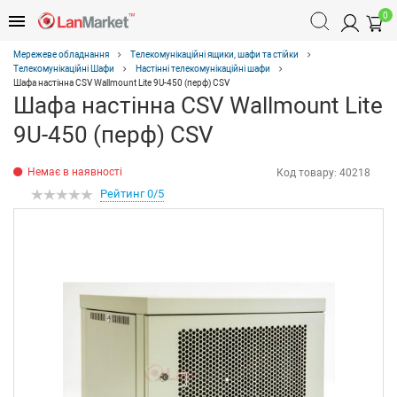
0
Мережеве обладнання
Телекомунікаційні ящики, шафи та стійки
Телекомунікаційні Шафи
Настінні телекомунікаційні шафи
Шафа настінна CSV Wallmount Lite 9U-450 (перф) CSV
Шафа настінна CSV Wallmount Lite
9U-450 (перф) CSV
Немає в наявності
Код товару:
40218
Рейтинг 0/5